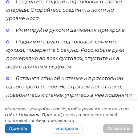
Соедините ладони над головой и слегка
спереди. Старайтесь соединить локти на
уровне носа.
Имитируйте руками движения при кроле.
Поднимите руки над головой, сожмите
кулаки, подержите 5 секунд. Расслабьте руки
поочередно во всех суставах, опустите их в
воду с длинным выдохом.
Встаньте спиной к стенке на расстоянии
одного шага от нее. Не отрывая ног от пола,
повернитесь к стенке, упритесь в нее ладонями
и отжимайтесь от стенки, поддерживая корпус
Мы используем файлы cookie, чтобы улучшить ваш опыт на
в скрученном положении. Вернитесь в
сайте. Нажимая "Принять", вы соглашаетесь с нашей
исходную позицию и сделайте то же самое в
политикой конфиденциальности.
другую сторону.
Принять
Настроить
Отклонить