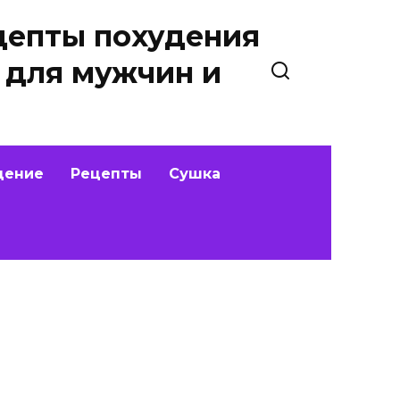
цепты похудения
 для мужчин и
дение
Рецепты
Сушка