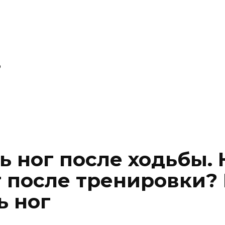
P
ь ног после ходьбы. 
г после тренировки?
ь ног