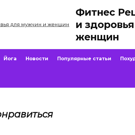
Фитнес Ре
и здоровья
женщин
Йога
Новости
Популярные статьи
Поху
онравиться