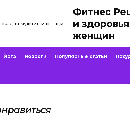
Фитнес Ре
и здоровья
женщин
Йога
Новости
Популярные статьи
Поху
онравиться