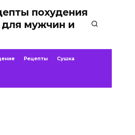
цепты похудения
 для мужчин и
дение
Рецепты
Сушка