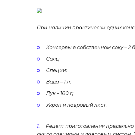
При наличии практически одних консе
Консервы в собственном соку – 2 
Соль;
Специи;
Вода – 1 л;
Лук – 100 г;
Укроп и лавровый лист.
Рецепт приготовления предельно 
лук со специями и лавровым листом. 