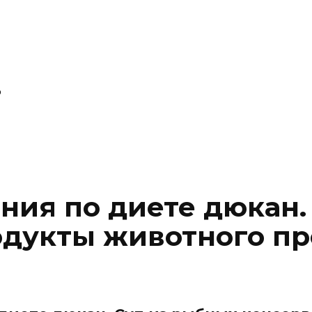
P
ния по диете дюкан.
одукты животного п