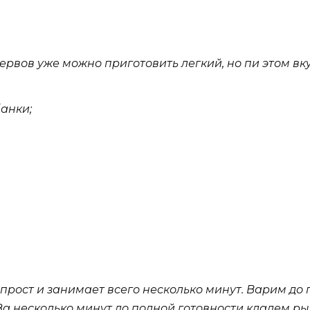
рвов уже можно приготовить легкий, но пи этом вку
банки;
прост и занимает всего несколько минут. Варим до
За несколько минут до полной готовности кладем ры