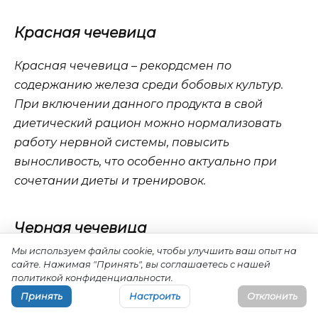
Красная чечевица
Красная чечевица – рекордсмен по
содержанию железа среди бобовых культур.
При включении данного продукта в свой
диетический рацион можно нормализовать
работу нервной системы, повысить
выносливость, что особенно актуально при
сочетании диеты и тренировок.
Черная чечевица
Мы используем файлы cookie, чтобы улучшить ваш опыт на
Черная чечевица одна из самых
сайте. Нажимая "Принять", вы соглашаетесь с нашей
политикой конфиденциальности.
дорогостоящих сортов бобовых культур.
Принять
Настроить
Отклонить
Содержащийся пигмент, который окрашивает