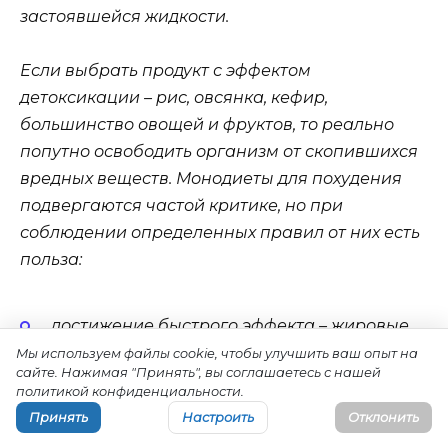
застоявшейся жидкости.
Если выбрать продукт с эффектом
детоксикации – рис, овсянка, кефир,
большинство овощей и фруктов, то реально
попутно освободить организм от скопившихся
вредных веществ. Монодиеты для похудения
подвергаются частой критике, но при
соблюдении определенных правил от них есть
польза:
достижение быстрого эффекта – жировые
отложения тают на глазах;
Мы используем файлы cookie, чтобы улучшить ваш опыт на
сайте. Нажимая "Принять", вы соглашаетесь с нашей
простота монодиеты – не приходится много
политикой конфиденциальности.
готовить;
Принять
Настроить
Отклонить