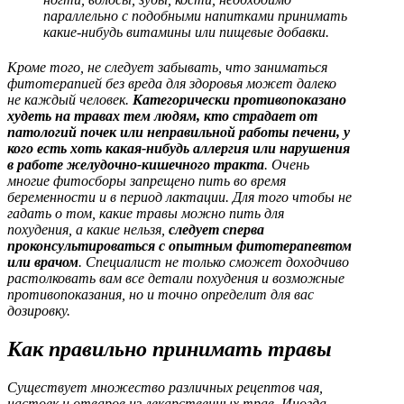
параллельно с подобными напитками принимать
какие-нибудь витамины или пищевые добавки.
Кроме того, не следует забывать, что заниматься
фитотерапией без вреда для здоровья может далеко
не каждый человек.
Категорически противопоказано
худеть на травах тем людям, кто страдает от
патологий почек или неправильной работы печени, у
кого есть хоть какая-нибудь аллергия или нарушения
в работе желудочно-кишечного тракта
. Очень
многие фитосборы запрещено пить во время
беременности и в период лактации. Для того чтобы не
гадать о том, какие травы можно пить для
похудения, а какие нельзя,
следует сперва
проконсультироваться с опытным фитотерапевтом
или врачом
. Специалист не только сможет доходчиво
растолковать вам все детали похудения и возможные
противопоказания, но и точно определит для вас
дозировку.
Как правильно принимать травы
Существует множество различных рецептов чая,
настоек и отваров из лекарственных трав. Иногда