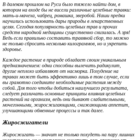
В далеком прошлом на Руси было тяжело найти дом, в
котором на входе бы не висели различные целебные травки:
мать-и-мачеха, чабрец, ромашка, зверобой. Наши предки
научились использовать дары природы в лекарственных
целях. Сегодня популярность целебных трав и прочих
средств народной медицины существенно снизилась. А зря!
Ведь если правильно составить травяной сбор, то можно
не только сбросить несколько килограммов, но и укрепить
здоровье.
Каждое растение в природе обладает своим уникальным
предназначением: одни способны вылечить радикулит,
другие неплохо избавляют от насморка. Похудение на
травах может быть эффективно лишь в том случае, если
вы грамотно соедините необходимые растения между
собой. Для того чтобы добиться наилучшего результата,
следует различать основные принципы влияния целебных
растений на организм, ведь они бывают слабительными,
мочегонными, жиросжигающими, снижающими аппетит,
улучшающими обменные процессы и так далее.
Жиросжигатели
Жиросжигать — значит не только похудеть на пару лишних