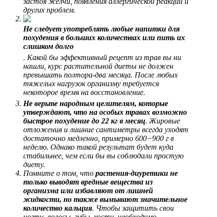
застоя желчи, появления аллергической реакции и
других проблем.
Не следует употреблять любые напитки для
похудения в больших количествах или пить их
слишком долго
. Какой бы эффективный рецепт из трав вы ни
нашли, курс растительной диеты не должен
превышать полтора-два месяца. После любых
тяжелых нагрузок организму требуется
некоторое время на восстановление.
Не верьте народным целителям, которые
утверждают, что на особых травах возможно
быстрое похудение до 22 кг в месяц
. Жировые
отложения и лишние сантиметры всегда уходят
достаточно медленно, примерно 600−900 г в
неделю. Однако такой результат будет куда
стабильнее, чем если бы вы соблюдали простую
диету.
Помните о том, что
растения-диуретики не
только выводят вредные вещества из
организма или избавляют от лишней
жидкости, но также вымывают значительное
количество кальция
. Чтобы защитить свои
ногти, волосы, зубы, кости, необходимо