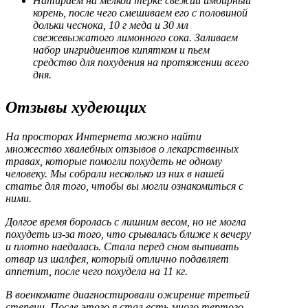
Натираем на мелкой терке свежий имбирный
корень, после чего смешиваем его с половиной
дольки чеснока, 10 г меда и 30 мл
свежевыжатого лимонного сока. Заливаем
набор ингридиентов кипятком и пьем
средство для похудения на протяжении всего
дня.
Отзывы худеющих
На просторах Интернета можно найти
множество хвалебных отзывов о лекарственных
травах, которые помогли похудеть не одному
человеку. Мы собрали несколько из них в нашей
статье для того, чтобы вы могли ознакомиться с
ними.
Долгое время боролась с лишним весом, но не могла
похудеть из-за того, что срывалась ближе к вечеру
и плотно наедалась. Стала перед сном выпивать
отвар из шалфея, который отлично подавляет
аппетит, после чего похудела на 11 кг.
В военкомате диагностировали ожирение третьей
степени. После этого я стал есть много тертого