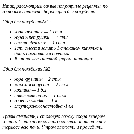
Итак, рассмотрим самые популярные рецепты, по
которым готовят сборы трав для похудения:
Сбор для похудения№1:
кора крушины — 3 ст.л
корень петрушки — 1 ст.л
семена фенхеля — 1 ст.л
1ст. смести залить 1 стаканом кипятка и
дать настояться полчаса.
Выпить весь настой утром, натощак.
Сбор для похудения №2:
кора крушины —2 ст.л
морская капуста — 2 ст.л
крапива — 1 д.л
тысячелистник — 1 ст.л
корень солодки — 1 ч.л
элеутерококк настойка -1ч.л
Травы смешать,1 столовую ложку сбора вечером
залить 1 стаканом крутого кипятка и настоять в
термосе всю ночь. Утром отжать и процедить.