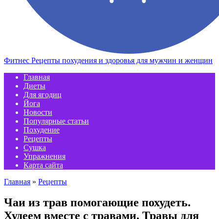
Фитнес Рецепты похудения и здоровья для мужчин и женщин
Главная
Диеты
Для ягодиц
Йога
Новости
Популярные статьи
Похудение
Рецепты
Сушка
Упражнения
Карта сайта
Главная
»
Рецепты
Чаи из трав помогающие похудеть.
Худеем вместе с травами. Травы для