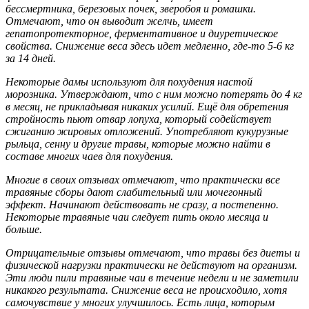
бессмертника, березовых почек, зверобоя и ромашки.
Отмечают, что он выводит желчь, имеет
гепатопротекторное, ферментативное и диуретическое
свойства. Снижение веса здесь идет медленно, где-то 5-6 кг
за 14 дней.
Некоторые дамы используют для похудения настой
морозника. Утверждают, что с ним можно потерять до 4 кг
в месяц, не прикладывая никаких усилий. Ещё для обретения
стройность пьют отвар лопуха, который содействует
сжиганию жировых отложений. Употребляют кукурузные
рыльца, сенну и другие травы, которые можно найти в
составе многих чаев для похудения.
Многие в своих отзывах отмечают, что практически все
травяные сборы дают слабительный или мочегонный
эффект. Начинают действовать не сразу, а постепенно.
Некоторые травяные чаи следует пить около месяца и
больше.
Отрицательные отзывы отмечают, что травы без диеты и
физической нагрузки практически не действуют на организм.
Эти люди пили травяные чаи в течение недели и не заметили
никакого результата. Снижение веса не происходило, хотя
самочувствие у многих улучшилось. Есть лица, которым