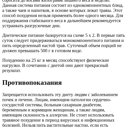
сбросить до восьми килограмм лишнего веса в неделю.
Данная система питания состоит из однокомпонентных блюд,
а также чаев и напитков, в основе которых лежат травы. Этот
способ похудения нельзя применять более одного месяца. Для
поддержания стабильного веса в дальнейшем рекомендуется
устраивать разгрузочные дни.
Диетическое питание базируется на схеме 5 х 2. В первые пять
суток следует придерживаться монокомпонентного питания и
пить определенный настой трав. Суточный объем порций не
должен превышать 500 г в готовом виде.
Похудению на 25 кг в месяц способствуют физические
нагрузки. В сочетании с диетой они дают прекрасный
результат.
Противопоказания
Запрещается использовать эту диету людям с заболеванием
почек и печени. Лицам, имеющим патологии сердечно-
сосудистой системы, больным сахарным диабетом,
беременным и кормящим женщинам, а также людям,
имеющим склонность к аллергии. Не стоит использовать
травяное похудение в период вирусных и инфекционных
болезней. Нельзя пить растительные настои, если есть