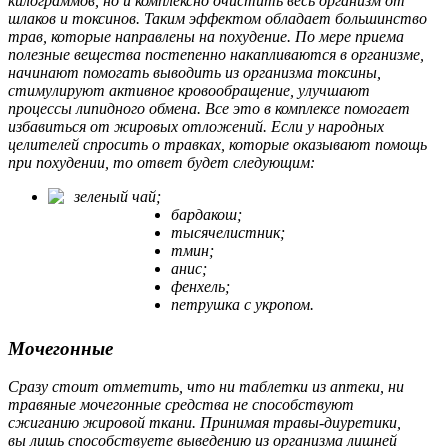
килограммов, но и комплексно очистить весь организм от
шлаков и токсинов. Таким эффектом обладает большинство
трав, которые направлены на похудение. По мере приема
полезные вещества постепенно накапливаются в организме,
начинают помогать выводить из организма токсины,
стимулируют активное кровообращение, улучшают
процессы липидного обмена. Все это в комплексе помогает
избавиться от жировых отложений. Если у народных
целителей спросить о травках, которые оказывают помощь
при похудении, то ответ будет следующим:
зеленый чай;
бардакош;
тысячелистник;
тмин;
анис;
фенхель;
петрушка с укропом.
Мочегонные
Сразу стоит отметить, что ни таблетки из аптеки, ни
травяные мочегонные средства не способствуют
сжиганию жировой ткани. Принимая травы-диуретики,
вы лишь способствуете выведению из организма лишней