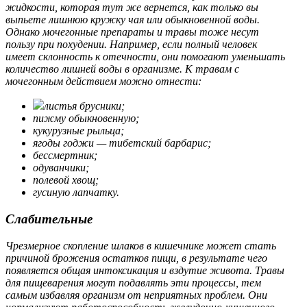
жидкости, которая тут же вернется, как только вы
выпьете лишнюю кружку чая или обыкновенной воды.
Однако мочегонные препараты и травы тоже несут
пользу при похудении. Например, если полный человек
имеет склонность к отечности, они помогают уменьшать
количество лишней воды в организме. К травам с
мочегонным действием можно отнести:
листья брусники;
пижму обыкновенную;
кукурузные рыльца;
ягоды годжи — тибетский барбарис;
бессмертник;
одуванчики;
полевой хвощ;
гусиную лапчатку.
Слабительные
Чрезмерное скопление шлаков в кишечнике может стать
причиной брожения остатков пищи, в результате чего
появляется общая интоксикация и вздутие живота. Травы
для пищеварения могут подавлять эти процессы, тем
самым избавляя организм от неприятных проблем. Они