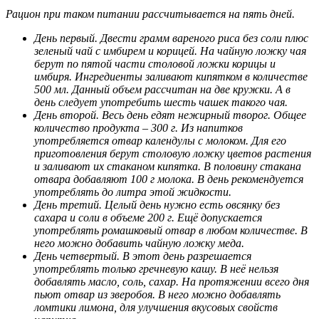
Рацион при таком питании рассчитывается на пять дней.
День первый. Двести грамм вареного риса без соли плюс
зеленый чай с имбирем и корицей. На чайную ложку чая
берут по пятой части столовой ложки корицы и
имбиря. Ингредиенты заливают кипятком в количестве
500 мл. Данный объем рассчитан на две кружки. А в
день следует употребить шесть чашек такого чая.
День второй. Весь день едят нежирный творог. Общее
количество продукта – 300 г. Из напитков
употребляется отвар календулы с молоком. Для его
приготовления берут столовую ложку цветов растения
и заливают их стаканом кипятка. В половину стакана
отвара добавляют 100 г молока. В день рекомендуется
употреблять до литра этой жидкости.
День третий. Целый день нужно есть овсянку без
сахара и соли в объеме 200 г. Ещё допускается
употреблять ромашковый отвар в любом количестве. В
него можно добавить чайную ложку меда.
День четвертый. В этот день разрешается
употреблять только гречневую кашу. В неё нельзя
добавлять масло, соль, сахар. На протяжении всего дня
пьют отвар из зверобоя. В него можно добавлять
ломтики лимона, для улучшения вкусовых свойств