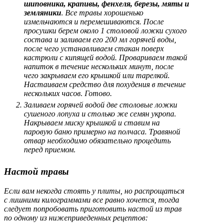
шиповника, крапивы, фенхеля, березы, мяты и
земляники
. Все травы хорошенько
измельчаются и перемешиваются. После
просушки берем около 1 столовой ложки сухого
состава и заливаем его 200 мл горячей воды,
после чего устанавливаем стакан поверх
кастрюли с кипящей водой. Провариваем такой
напиток в течение нескольких минут, после
чего закрываем его крышкой или тарелкой.
Настаиваем средство для похудения в течение
нескольких часов. Готово.
Заливаем горячей водой две столовые ложки
сушеного лопуха и столько же семян укропа.
Накрываем миску крышкой и ставим на
паровую баню примерно на полчаса. Травяной
отвар необходимо обязательно процедить
перед приемом.
Настой травы
Если вам некогда стоять у плиты, но распрощаться
с лишними килограммами все равно хочется, тогда
следует попробовать приготовить настой из трав
по одному из нижеприведенных рецептов: