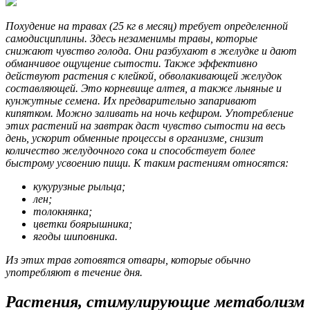
Похудение на травах (25 кг в месяц) требует определенной
самодисциплины. Здесь незаменимы травы, которые
снижают чувство голода. Они разбухают в желудке и дают
обманчивое ощущение сытости. Также эффективно
действуют растения с клейкой, обволакивающей желудок
составляющей. Это корневище алтея, а также льняные и
кунжутные семена. Их предварительно запаривают
кипятком. Можно заливать на ночь кефиром. Употребление
этих растений на завтрак даст чувство сытости на весь
день, ускорит обменные процессы в организме, снизит
количество желудочного сока и способствует более
быстрому усвоению пищи. К таким растениям относятся:
кукурузные рыльца;
лен;
толокнянка;
цветки боярышника;
ягоды шиповника.
Из этих трав готовятся отвары, которые обычно
употребляют в течение дня.
Растения, стимулирующие метаболизм