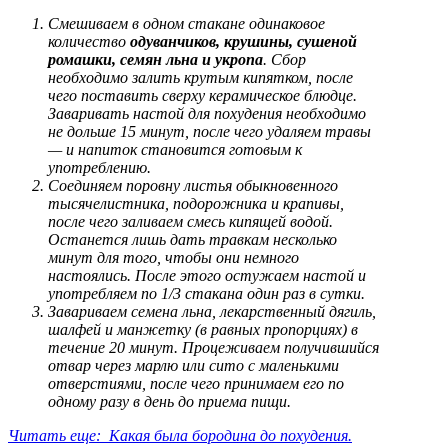
Смешиваем в одном стакане одинаковое
количество
одуванчиков, крушины, сушеной
ромашки, семян льна и укропа
. Сбор
необходимо залить крутым кипятком, после
чего поставить сверху керамическое блюдце.
Заваривать настой для похудения необходимо
не дольше 15 минут, после чего удаляем травы
— и напиток становится готовым к
употреблению.
Соединяем поровну листья обыкновенного
тысячелистника, подорожника и крапивы,
после чего заливаем смесь кипящей водой.
Останется лишь дать травкам несколько
минут для того, чтобы они немного
настоялись. После этого остужаем настой и
употребляем по 1/3 стакана один раз в сутки.
Завариваем семена льна, лекарственный дягиль,
шалфей и манжетку (в равных пропорциях) в
течение 20 минут. Процеживаем получившийся
отвар через марлю или сито с маленькими
отверстиями, после чего принимаем его по
одному разу в день до приема пищи.
Читать еще: Какая была бородина до похудения.