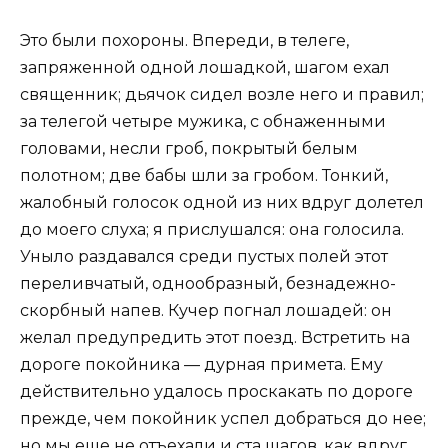
Это были похороны. Впереди, в телеге,
запряженной одной лошадкой, шагом ехал
священник; дьячок сидел возле него и правил;
за телегой четыре мужика, с обнаженными
головами, несли гроб, покрытый белым
полотном; две бабы шли за гробом. Тонкий,
жалобный голосок одной из них вдруг долетел
до моего слуха; я прислушался: она голосила.
Уныло раздавался среди пустых полей этот
переливчатый, однообразный, безнадежно-
скорбный напев. Кучер погнал лошадей: он
желал предупредить этот поезд. Встретить на
дороге покойника — дурная примета. Ему
действительно удалось проскакать по дороге
прежде, чем покойник успел добраться до нее;
но мы еще не отъехали и ста шагов, как вдруг