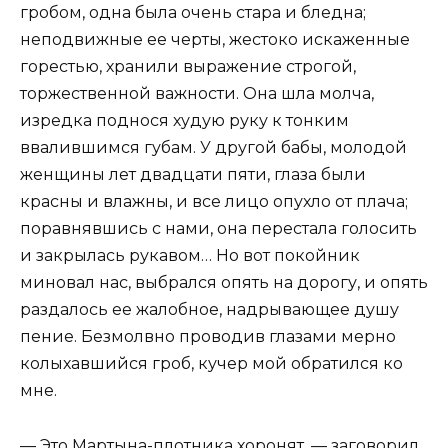
гробом, одна была очень стара и бледна;
неподвижные ее черты, жестоко искаженные
горестью, хранили выражение строгой,
торжественной важности. Она шла молча,
изредка поднося худую руку к тонким
ввалившимся губам. У другой бабы, молодой
женщины лет двадцати пяти, глаза были
красны и влажны, и все лицо опухло от плача;
поравнявшись с нами, она перестала голосить
и закрылась рукавом… Но вот покойник
миновал нас, выбрался опять на дорогу, и опять
раздалось ее жалобное, надрывающее душу
пение. Безмолвно проводив глазами мерно
колыхавшийся гроб, кучер мой обратился ко
мне.
— Это Мартына-плотника хоронят, — заговорил