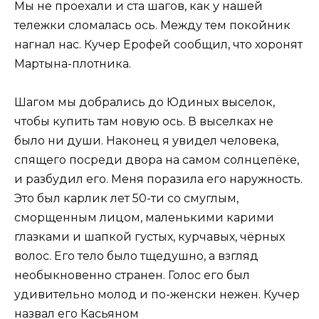
Мы не проехали и ста шагов, как у нашей
тележки сломалась ось. Между тем покойник
нагнал нас. Кучер Ерофей сообщил, что хоронят
Мартына-плотника.
Шагом мы добрались до Юдиных выселок,
чтобы купить там новую ось. В выселках не
было ни души. Наконец я увидел человека,
спящего посреди двора на самом солнцепёке,
и разбудил его. Меня поразила его наружность.
Это был карлик лет 50-ти со смуглым,
сморщенным лицом, маленькими карими
глазками и шапкой густых, курчавых, чёрных
волос. Его тело было тщедушно, а взгляд
необыкновенно странен. Голос его был
удивительно молод и по-женски нежен. Кучер
назвал его Касьяном