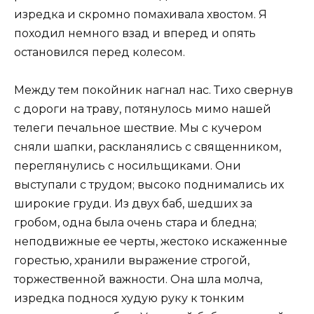
изредка и скромно помахивала хвостом. Я
походил немного взад и вперед и опять
остановился перед колесом.
Между тем покойник нагнал нас. Тихо свернув
с дороги на траву, потянулось мимо нашей
телеги печальное шествие. Мы с кучером
сняли шапки, раскланялись с священником,
переглянулись с носильщиками. Они
выступали с трудом; высоко поднимались их
широкие груди. Из двух баб, шедших за
гробом, одна была очень стара и бледна;
неподвижные ее черты, жестоко искаженные
горестью, хранили выражение строгой,
торжественной важности. Она шла молча,
изредка поднося худую руку к тонким