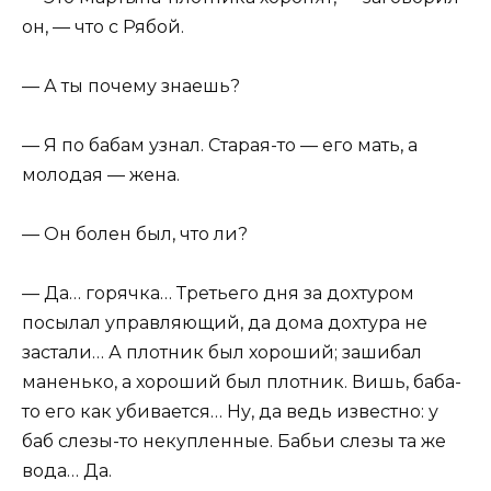
он, — что с Рябой.
— А ты почему знаешь?
— Я по бабам узнал. Старая-то — его мать, а
молодая — жена.
— Он болен был, что ли?
— Да… горячка… Третьего дня за дохтуром
посылал управляющий, да дома дохтура не
застали… А плотник был хороший; зашибал
маненько, а хороший был плотник. Вишь, баба-
то его как убивается… Ну, да ведь известно: у
баб слезы-то некупленные. Бабьи слезы та же
вода… Да.