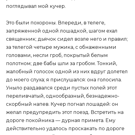
поглядывал мой кучер.
Это были похороны. Впереди, в телеге,
запряженной одной лошадкой, шагом ехал
священник; дьячок сидел возле него и правил;
за телегой четыре мужика, с обнаженными
головами, несли гроб, покрытый белым
полотном; две бабы шли за гробом. Тонкий,
жалобный голосок одной из них вдруг долетел
до моего слуха; я прислушался: она голосила.
Уныло раздавался среди пустых полей этот
переливчатый, однообразный, безнадежно-
скорбный напев. Кучер погнал лошадей: он
желал предупредить этот поезд. Встретить на
дороге покойника — дурная примета. Ему
действительно удалось проскакать по дороге