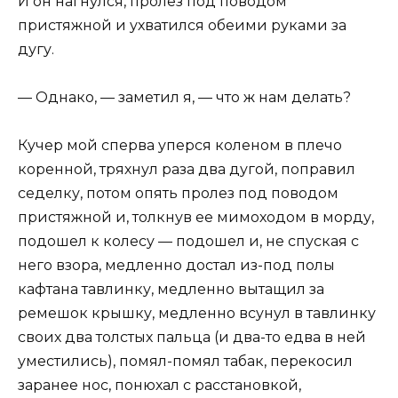
И он нагнулся, пролез под поводом
пристяжной и ухватился обеими руками за
дугу.
— Однако, — заметил я, — что ж нам делать?
Кучер мой сперва уперся коленом в плечо
коренной, тряхнул раза два дугой, поправил
седелку, потом опять пролез под поводом
пристяжной и, толкнув ее мимоходом в морду,
подошел к колесу — подошел и, не спуская с
него взора, медленно достал из-под полы
кафтана тавлинку, медленно вытащил за
ремешок крышку, медленно всунул в тавлинку
своих два толстых пальца (и два-то едва в ней
уместились), помял-помял табак, перекосил
заранее нос, понюхал с расстановкой,