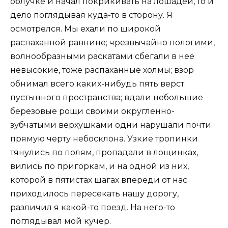
облучке и начал покрикивать на лошадей, то и
дело поглядывая куда-то в сторону. Я
осмотрелся. Мы ехали по широкой
распаханной равнине; чрезвычайно пологими,
волнообразными раскатами сбегали в нее
невысокие, тоже распаханные холмы; взор
обнимал всего каких-нибудь пять верст
пустынного пространства; вдали небольшие
березовые рощи своими округленно-
зубчатыми верхушками одни нарушали почти
прямую черту небосклона. Узкие тропинки
тянулись по полям, пропадали в лощинках,
вились по пригоркам, и на одной из них,
которой в пятистах шагах впереди от нас
приходилось пересекать нашу дорогу,
различил я какой-то поезд. На него-то
поглядывал мой кучер.