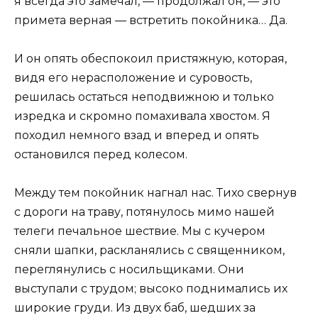
я всегда это замечал, — продолжал он, — это
примета верная — встретить покойника… Да.
И он опять обеспокоил пристяжную, которая,
видя его нерасположение и суровость,
решилась остаться неподвижною и только
изредка и скромно помахивала хвостом. Я
походил немного взад и вперед и опять
остановился перед колесом.
Между тем покойник нагнал нас. Тихо свернув
с дороги на траву, потянулось мимо нашей
телеги печальное шествие. Мы с кучером
сняли шапки, раскланялись с священником,
переглянулись с носильщиками. Они
выступали с трудом; высоко поднимались их
широкие груди. Из двух баб, шедших за