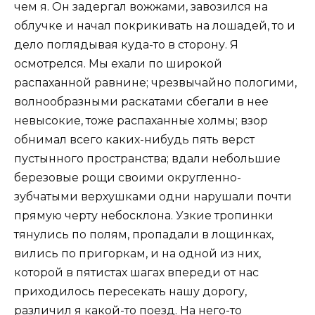
чем я. Он задергал вожжами, завозился на
облучке и начал покрикивать на лошадей, то и
дело поглядывая куда-то в сторону. Я
осмотрелся. Мы ехали по широкой
распаханной равнине; чрезвычайно пологими,
волнообразными раскатами сбегали в нее
невысокие, тоже распаханные холмы; взор
обнимал всего каких-нибудь пять верст
пустынного пространства; вдали небольшие
березовые рощи своими округленно-
зубчатыми верхушками одни нарушали почти
прямую черту небосклона. Узкие тропинки
тянулись по полям, пропадали в лощинках,
вились по пригоркам, и на одной из них,
которой в пятистах шагах впереди от нас
приходилось пересекать нашу дорогу,
различил я какой-то поезд. На него-то