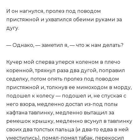
И он нагнулся, пролез под поводом
пристяжной и ухватился обеими руками за
дугу.
— Однако, — заметил я, — что ж нам делать?
Кучер мой сперва уперся коленом в плечо
коренной, тряхнул раза два дугой, поправил
седелку, потом опять пролез под поводом
пристяжной и, толкнув ее мимоходом в морду,
подошел к колесу — подошел и, не спуская с
него взора, медленно достал из-под полы
кафтана тавлинку, медленно вытащил за
ремешок крышку, медленно всунул в тавлинку
своих два толстых пальца (и два-то едва в ней
уместились), помял-помял табак, перекосил