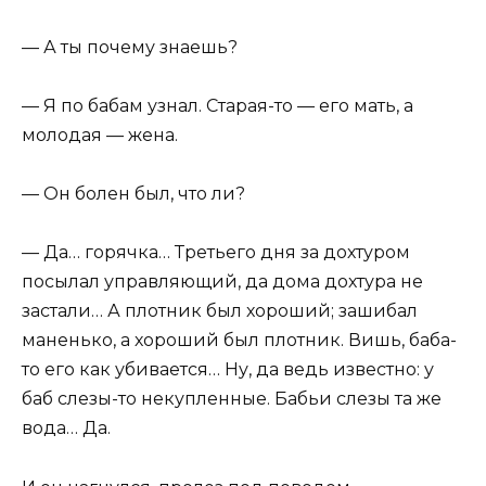
— А ты почему знаешь?
— Я по бабам узнал. Старая-то — его мать, а
молодая — жена.
— Он болен был, что ли?
— Да… горячка… Третьего дня за дохтуром
посылал управляющий, да дома дохтура не
застали… А плотник был хороший; зашибал
маненько, а хороший был плотник. Вишь, баба-
то его как убивается… Ну, да ведь известно: у
баб слезы-то некупленные. Бабьи слезы та же
вода… Да.