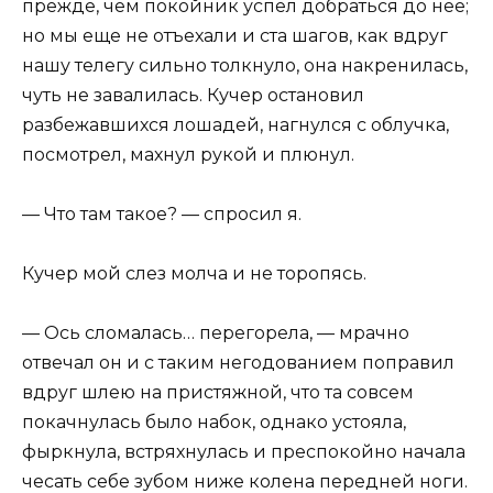
прежде, чем покойник успел добраться до нее;
но мы еще не отъехали и ста шагов, как вдруг
нашу телегу сильно толкнуло, она накренилась,
чуть не завалилась. Кучер остановил
разбежавшихся лошадей, нагнулся с облучка,
посмотрел, махнул рукой и плюнул.
— Что там такое? — спросил я.
Кучер мой слез молча и не торопясь.
— Ось сломалась… перегорела, — мрачно
отвечал он и с таким негодованием поправил
вдруг шлею на пристяжной, что та совсем
покачнулась было набок, однако устояла,
фыркнула, встряхнулась и преспокойно начала
чесать себе зубом ниже колена передней ноги.