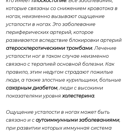
кто имеет
плоскостопие
. Все заболевания,
которые связаны со снижением кровотока в
ногах, неизменно вызывают ощущение
усталости в ногах. Это заболевание
периферических артерий, которое
развивается вследствие блокировки артерий
а
теросклеротическими тромбами
. Лечение
усталости ног в таком случае неизменно
связано с терапией основной болезни. Как
правило, этим недугом страдают пожилые
люди, а также злостные курильщики, больные
сахарным диабетом
, люди с высокими
показателями уровня
холестерина
.
Ощущение усталости в ногах может быть
связано и с
аутоиммунными заболеваниями
,
при развитии которых иммунная система