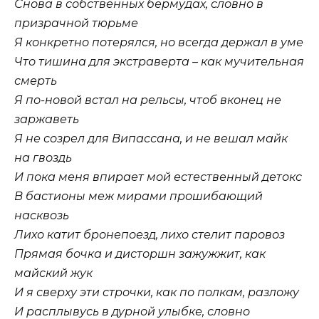
Снова в собственных бермудах, словно в
призрачной тюрьме
Я конкретно потерялся, но всегда держал в уме
Что тишина для экстраверта – как мучительная
смерть
Я по-новой встал на рельсы, чтоб вконец не
заржаветь
Я не созрел для Випассана, и не вешал майк
на гвоздь
И пока меня впирает мой естественный детокс
В бастионы меж мирами прошибающий
насквозь
Лихо катит бронепоезд, лихо стелит паровоз
Прямая бочка и дисторшн зажужжит, как
майский жук
И я сверху эти строчки, как по полкам, разложу
И расплывусь в дурной улыбке, словно