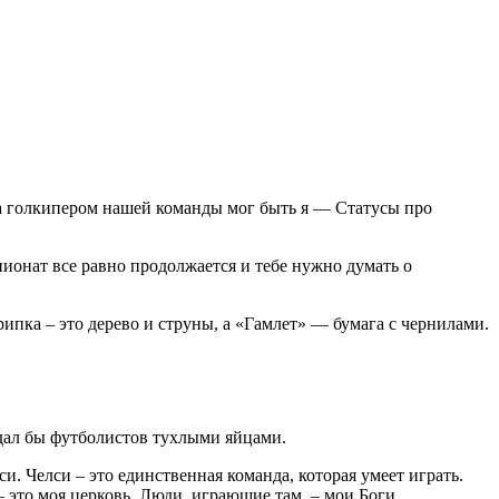
 а голкипером нашей команды мог быть я — Статусы про
ионат все равно продолжается и тебе нужно думать о
крипка – это дерево и струны, а «Гамлет» — бумага с чернилами.
дал бы футболистов тухлыми яйцами.
си. Челси – это единственная команда, которая умеет играть.
это моя церковь. Люди, играющие там, – мои Боги.