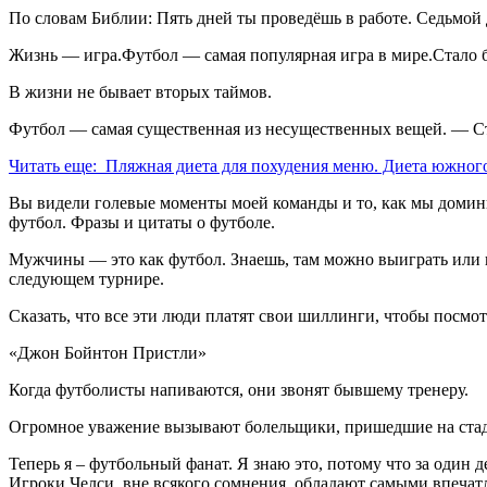
По словам Библии: Пять дней ты проведёшь в работе. Седьмой 
Жизнь — игра.Футбол — самая популярная игра в мире.Стало 
В жизни не бывает вторых таймов.
Футбол — самая существенная из несущественных вещей. — Ст
Читать еще: Пляжная диета для похудения меню. Диета южно
Вы видели голевые моменты моей команды и то, как мы домин
футбол. Фразы и цитаты о футболе.
Мужчины — это как футбол. Знаешь, там можно выиграть или п
следующем турнире.
Сказать, что все эти люди платят свои шиллинги, чтобы посмотр
«Джон Бойнтон Пристли»
Когда футболисты напиваются, они звонят бывшему тренеру.
Огромное уважение вызывают болельщики, пришедшие на стадио
Теперь я – футбольный фанат. Я знаю это, потому что за один д
Игроки Челси, вне всякого сомнения, обладают самыми впеча