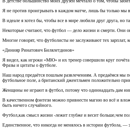
В детстве большинство моих друзей мечтало о том, чтобы забить
Я не против проигрывать в каждом матче, лишь бы только мы 
В идеале я хотел бы, чтобы все в мире любили друг друга, но та
Некоторые считают, что футбол — дело жизни и смерти. Они о
Многие говорят, что футболисты не заслуживают тех зарплат, ко
«Динияр Ринатович Билялетдинов»
Я видел, как игроки «МЮ» и их тренер совершили круг почёта 
Фразы и цитаты о футболе.
Наш народ предаётся пошлым развлечениям. А предаёмся мы пош
футбольное поле, а британский джентльмен положительно прин
Женщины не играют в футбол, потому что одиннадцать дам ник
В качественном фэнтези можно привнести магию во всё и вложи
быть ничего случайного.
Футбол,как смысл жизни -лежит глубже и весит больше,чем пол
Единственное, что никогда не менялось в истории футбола, — 