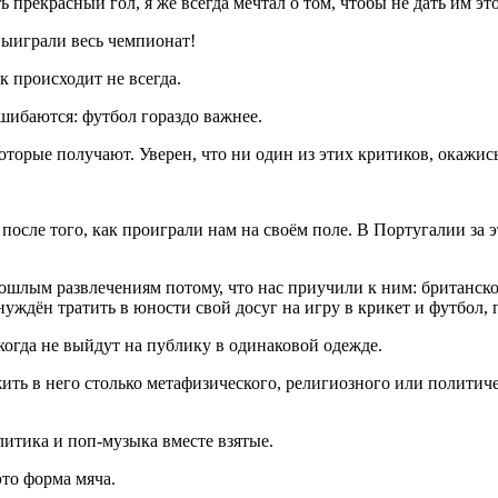
 прекрасный гол, я же всегда мечтал о том, чтобы не дать им это
выиграли весь чемпионат!
к происходит не всегда.
шибаются: футбол гораздо важнее.
торые получают. Уверен, что ни один из этих критиков, окажись 
после того, как проиграли нам на своём поле. В Португалии за 
лым развлечениям потому, что нас приучили к ним: британского
уждён тратить в юности свой досуг на игру в крикет и футбол, 
огда не выйдут на публику в одинаковой одежде.
ть в него столько метафизического, религиозного или политиче
итика и поп-музыка вместе взятые.
это форма мяча.