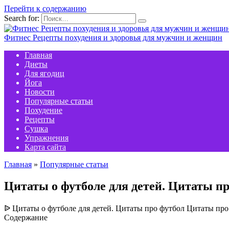
Перейти к содержанию
Search for:
Фитнес Рецепты похудения и здоровья для мужчин и женщин
Главная
Диеты
Для ягодиц
Йога
Новости
Популярные статьи
Похудение
Рецепты
Сушка
Упражнения
Карта сайта
Главная
»
Популярные статьи
Цитаты о футболе для детей. Цитаты п
ᐉ Цитаты о футболе для детей. Цитаты про футбол Цитаты про
Содержание