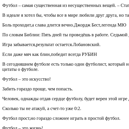
Футбол – самая существенная из несущественных вещей. – Ста
В идеале я хотел бы, чтобы все в мире любили друг друга, но т
Боль проходит,а слава длится вечно.Джордж Бест,легенда МЮ
По словам Библии: Пять дней ты проведёшь в работе. Седьмой 
Игра забывается,результат остается.Лобановский.
Если даже мяч как блин,победит всегда РУБИН
В сегодняшнем футболе есть только один футболист, который 
цитаты о футболе.
Футбол – это искусство!
Забить гораздо проще, чем попасть.
Человек, однажды отдав сердце футболу, будет верен этой игре
Сколько ты не атакуй, а счет-то уже 0:2.
Футбол прост,но гораздо сложнее играть в простой футбол.
Футбол – это жизнь!