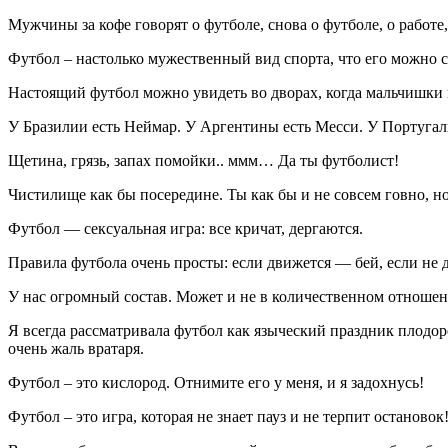
Мужчины за кофе говорят о футболе, снова о футболе, о работе,
Футбол – настолько мужественный вид спорта, что его можно 
Настоящий футбол можно увидеть во дворах, когда мальчишки в 
У Бразилии есть Неймар. У Аргентины есть Месси. У Португали
Щетина, грязь, запах помойки.. ммм… Да ты футболист!
Чистилище как бы посередине. Ты как бы и не совсем говно, но
Футбол — сексуальная игра: все кричат, дергаются.
Правила футбола очень просты: если движется — бей, если не д
У нас огромный состав. Может и не в количественном отношен
Я всегда рассматривала футбол как языческий праздник плодор
очень жаль вратаря.
Футбол – это кислород. Отнимите его у меня, и я задохнусь!
Футбол – это игра, которая не знает пауз и не терпит остановок