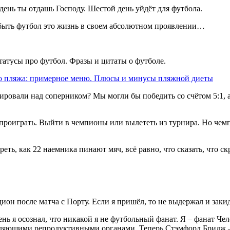
день ты отдашь Господу. Шестой день уйдёт для футбола.
быть футбол это жизнь в своем абсолютном проявлении…
атусы про футбол. Фразы и цитаты о футболе.
го пляжа: примерное меню. Плюсы и минусы пляжной диеты
ировали над соперником? Мы могли бы победить со счётом 5:1,
роиграть. Выйти в чемпионы или вылететь из турнира. Но чемп
еть, как 22 наемника пинают мяч, всё равно, что сказать, что с
н после матча с Порту. Если я пришёл, то не выдержал и заки
ень я осознал, что никакой я не футбольный фанат. Я – фанат Чел
тляющими репродуктивными органами. Теперь Стэмфорд Бридж – 