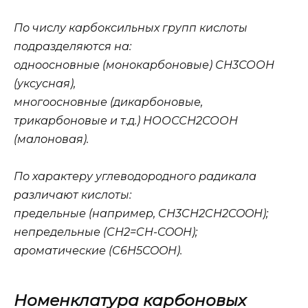
По числу карбоксильных групп кислоты
подразделяются на:
одноосновные (монокарбоновые) СН3СООН
(уксусная),
многоосновные (дикарбоновые,
трикарбоновые и т.д.) НООССН2СООН
(малоновая).
По характеру углеводородного радикала
различают кислоты:
предельные (например, CH3CH2CH2COOH);
непредельные (CH2=CH-COOH);
ароматические (C6H5COOH).
Номенклатура карбоновых