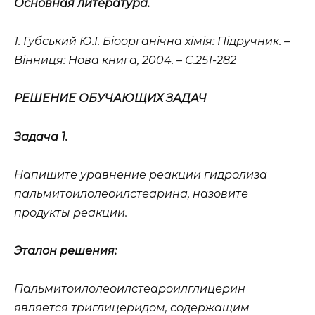
Основная литература.
1. Губський Ю.І. Біоорганічна хімія: Підручник. –
Вінниця: Нова книга, 2004. – С.251-282
РЕШЕНИЕ ОБУЧАЮЩИХ ЗАДАЧ
Задача 1.
Напишите уравнение реакции гидролиза
пальмитоилолеоилстеарина, назовите
продукты реакции.
Эталон решения:
Пальмитоилолеоилстеароилглицерин
является триглицеридом, содержащим