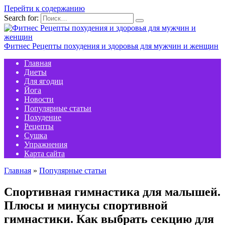
Перейти к содержанию
Search for:
Фитнес Рецепты похудения и здоровья для мужчин и женщин
Главная
Диеты
Для ягодиц
Йога
Новости
Популярные статьи
Похудение
Рецепты
Сушка
Упражнения
Карта сайта
Главная
»
Популярные статьи
Спортивная гимнастика для малышей.
Плюсы и минусы спортивной
гимнастики. Как выбрать секцию для