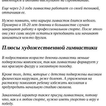
инвентарем и активно выступают на соревнованиях.
Еще через 2-3 года гимнастка работает со своей техникой,
оттачивая ее.
Нужно помнить, что карьера гимнасток длится недолго.
Примерно в 18-20 лет девочки в большинстве случаев
завершают работу в профессиональном спорте. После этого
они уже сами могут остаться преподавать или начинают
заниматься чем-то другим.
Плюсы художественной гимнастики
В подростковом возрасте девочки-гимнастки меньше
подвержены комплексам, так как гимнастика формирует у
них красивую фигуру и элегантную походку.
Кроме того, дети, которые с детства подвержены высоким
физическим нагрузкам, реже болеют. А упражнения на
растяжку помогают ребенку избежать косолапия и
предупредить начальную стадию сколиоза.
Закаленный характер также присущ гимнасткам, потому
что, как и в любом спорте, нужно иметь упорство и веру в
победу.