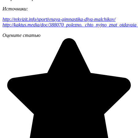
Источники:
http://rekvizit.info/sportivnaya-gimnastika-dlya-malchikov/
http://kaktus.media/doc/388070_polezno._chto_nyjno_znat_otdavai
Оцените статью