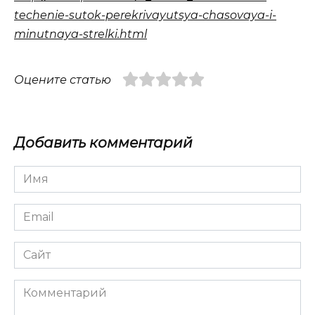
techenie-sutok-perekrivayutsya-chasovaya-i-
minutnaya-strelki.html
Оцените статью
Добавить комментарий
Имя
*
Email
*
Сайт
Комментарий