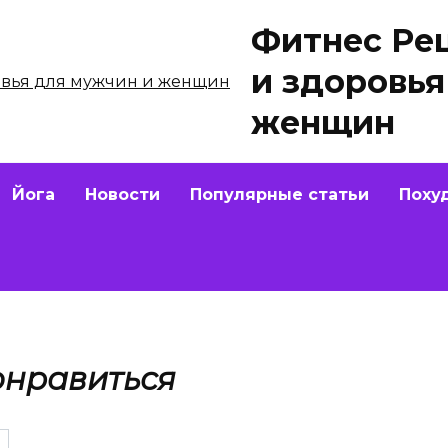
Фитнес Ре
и здоровья
женщин
Йога
Новости
Популярные статьи
Поху
онравиться