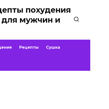
цепты похудения
 для мужчин и
дение
Рецепты
Сушка