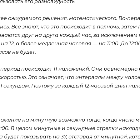
ьзовать его разновидность.
е ожидаемого решения, математического. Во-первы
. Все знают, что это происходит в полночь, затем приб
аются друг на друга каждый час, за исключением пери
 12, а более медленная часовая — на 11:00. До 12:00
асов не будет.
й период происходит 11 наложений. Они равномерно
коростью. Это означает, что интервалы между налож
/11 секундам. Поэтому за каждый 12-часовой цикл на
ложение на минутную возможно тогда, когда число м
:00. В целом минутные и секундные стрелки наклад
а будет показывать на 37, отставая от минутной, кот