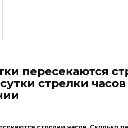
тки пересекаются ст
 сутки стрелки часов
нии
есекаются стрелки часов. Сколько ра