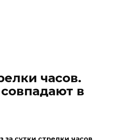
релки часов.
 совпадают в
з за сутки стрелки часов