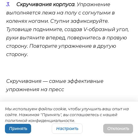
Скручивания корпуса
. Упражнение
выполняется лежа на полу с согнутыми в
коленях ногами. Ступни зафиксируйте.
Туловище поднимите, создав V-образный угол,
руки вытяните вперед, повернитесь в правую
сторону. Повторите упражнение в другую
сторону.
Скручивания — самые эффективные
упражнения на пресс
Программа прокачки мышц пресса должна
Мы используем файлы cookie, чтобы улучшить ваш опыт на
включать силовые упражнения,
сайте. Нажимая "Принять", вы соглашаетесь с нашей
политикой конфиденциальности.
кардионагрузку, а также грамотную диету с
Принять
Настроить
Отклонить
уменьшением количества калорий.