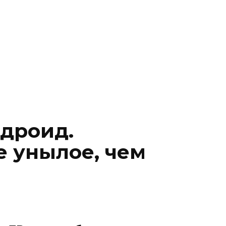
ндроид.
 унылое, чем