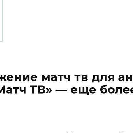
жение матч тв для а
атч ТВ» — еще более