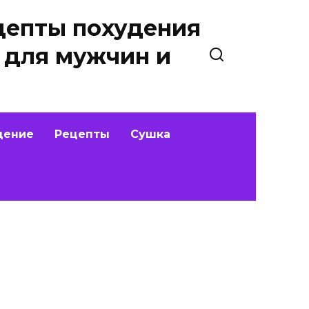
цепты похудения
 для мужчин и
дение
Рецепты
Сушка