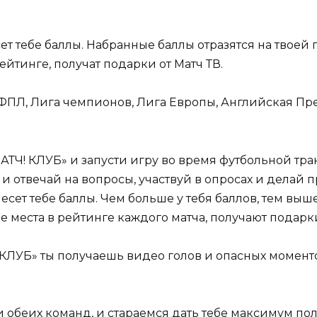
 тебе баллы. Набранные баллы отразятся на твоей 
йтинге, получат подарки от Матч ТВ.
РФПЛ, Лига чемпионов, Лига Европы, Английская Пр
ТЧ! КЛУБ» и запусти игру во время футбольной тра
и отвечай на вопросы, участвуй в опросах и делай 
ет тебе баллы. Чем больше у тебя баллов, тем выше
места в рейтинге каждого матча, получают подарки
КЛУБ» ты получаешь видео голов и опасных моменто
и обеих команд, и стараемся дать тебе максимум п