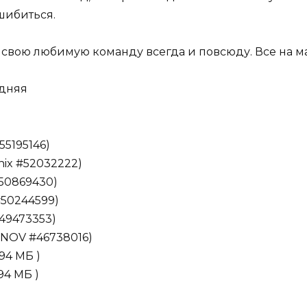
шибиться.
свою любимую команду всегда и повсюду. Все на ма
здняя
55195146)
ix #52032222)
#50869430)
#50244599)
49473353)
ONOV #46738016)
94 МБ )
94 МБ )