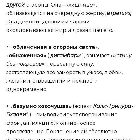
другой
стороны, Она – «
хищница»
,
облизающаяся на очередную жертву,
втретьих,
Она демоница, своими чарами
околдовывающая мир и дразнящая его.
> «
облаченная в стороны света»
,
«
обнаженная»
(
дигамбари
), означает «
истину
без покровов»
, первоанную
силу,
заставляющую все замереть в ужасе, любви,
желании, отвращении и нежности
одновременно.
> «
безумно хохочущая»
(аспект
Кали-Трипура-
Бхаави*
) – символизирует сворачивание
форм, ангиляцию, молниеносное
просветление. Поклонение ей абсолютно
беолезно ради достижения материальных благ,