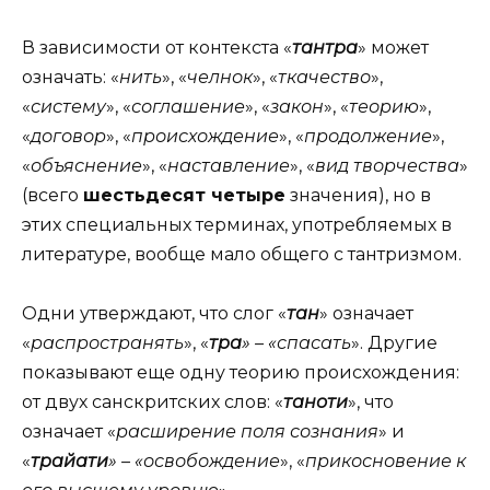
В зависимости от контекста «
тантра
» может
означать: «
нить
», «
челнок
», «
ткачество
»,
«
систему
», «
соглашение
», «
закон
», «
теорию
»,
«
договор
», «
происхождение
», «
продолжение
»,
«
объяснение
», «
наставление
», «
вид творчества
»
(всего
шестьдесят четыре
значения), но в
этих специальных терминах, употребляемых в
литературе, вообще мало общего с тантризмом.
Одни утверждают, что слог «
тан
» означает
«
распространять
», «
тра
» – «спасать
». Другие
показывают еще одну теорию происхождения:
от двух санскритских слов: «
таноти
», что
означает «
расширение поля сознания
» и
«
трайати
» – «освобождение
», «
прикосновение к