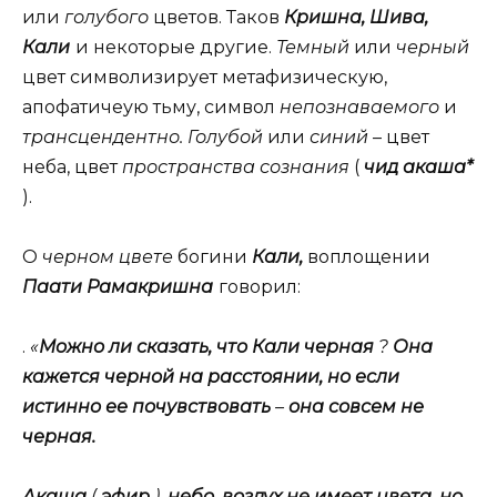
или
голубого
цветов. Таков
Кришна, Шива,
Кали
и некоторые другие.
Темный
или
черный
цвет символизирует метафизическую,
апофатичеую тьму, символ
непознаваемого
и
трансцендентно. Голубой
или
синий
– цвет
неба, цвет
пространства сознания
(
чид акаша*
).
О
черном цвете
богини
Кали,
воплощении
Паати Рамакришна
говорил:
.
«
Можно ли сказать, что Кали черная
?
Она
кажется черной на расстоянии, но если
истинно ее почувствовать
–
она совсем не
черная.
Акаша
(
эфир
),
небо, воздух не имеет цвета, но