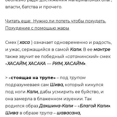
власти, батства и прочего.
Читать еще: Нужно ли потеть чтобы похудеть.
Похудение с помощью жары
Смех (
хаса
) означает одновременно и радость,
и ужас, сержащийся в самой
Кали.
В ее
мантре
также звучит ее победный «
сатанинский»
смех:
«
ХАСАЙМ, ХАСАКА
—
РИМ, ХАСАЙМ»
.
> «
стоящая на трупе»
– под
трупом
подразумеваея сам
Шива,
который кинулся
под ноги
Кали,
дабы усмирить ее буйство, и
она замерла в блаженном изуении. Так
родился образ
Дакшина-Кали
– «
Благой Кали»
.
Шива
в образе
трупа
–
шавасана,