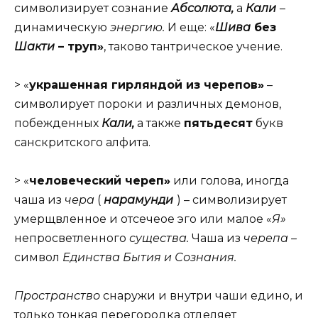
символизирует сознание
Абсолюта,
а
Кали
–
динамическую
энергию.
И еще: «
Шива
без
Шакти
– труп»
, таково тантрическое учение.
> «
украшенная гирляндой из черепов»
–
символирует пороки и различных демонов,
побежденных
Кали,
а также
пятьдесят
букв
санскритского алфита.
> «
человеческий череп»
или голова, иногда
чаша из
чера
(
нарамунди
) – символизирует
умерщвленное и отсечеое эго или малое «
Я»
непросветленного
существа.
Чаша из
черепа –
символ
Единства Бытия и Сознания.
Пространство
снаружи и внутри чаши едино, и
только тонкая перегородка отделяет