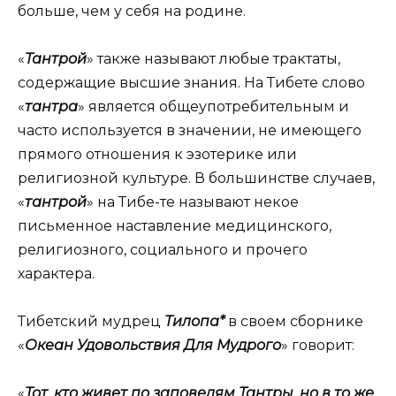
больше, чем у себя на родине.
«
Тантрой
» также называют любые трактаты,
содержащие высшие знания. На Тибете слово
«
тантра
» является общеупотребительным и
часто используется в значении, не имеющего
прямого отношения к эзотерике или
религиозной культуре. В большинстве случаев,
«
тантрой
» на Тибе-те называют некое
письменное наставление медицинского,
религиозного, социального и прочего
характера.
Тибетский мудрец
Тилопа*
в своем сборнике
«
Океан Удовольствия Для Мудрого
» говорит:
«
Тот
,
кто живет по заповедям Тантры
,
но в то же