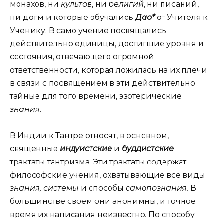
монахов, ни
культов
, ни
религий
, ни писаний,
ни догм и которые обучались
Дао*
от Учителя к
Ученику. В само учение посвящались
действительно единицы, достигшие уровня и
состояния, отвечающего огромной
ответственности, которая ложилась на их плечи
в связи с посвящением в эти действительно
тайные для того времени, эзотерические
знания
.
В Индии к Тантре относят, в основном,
священные
индуистские
и
буддистские
трактаты тантризма. Эти трактаты содержат
философские учения, охватывающие все виды
знания, системы
и способы
самопознания.
В
большинстве своем они анонимны, и точное
время их написания неизвестно. По способу