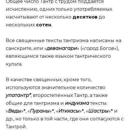
Общее число Тантр с трудом поддается
исчислению, одних только употребляемых
насчитывают от несколько
десятков
до
нескольких
сотен
.
Все священные тексты тантризма написаны на
санскрите, или «
деванагари
» («
город Богов
»),
являющимся также языком тантрического
культа.
В качестве священных, кроме того,
используются значительное количество
упатантр*
, второстепенных Тантр, а также
общие для тантризма и
индуизма
тексты:
«
Веды
»
*
, «
Пураны
»
*
, «
Итихасы
»
*
, «
Шастры
»
*
и
др., но только в той части, где они согласуются с
Тантрой.