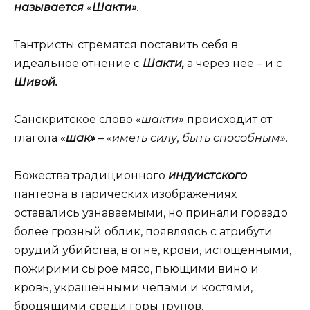
называется
«
Шакти»
.
Тантристы стремятся поставить себя в
идеальное отнение с
Шакти,
а через нее – и с
Шивой.
Санскритское слово «
шакти»
происходит от
глагола «
шак»
– «
иметь силу, быть способным»
.
Божества традиционного
индуистского
пантеона в тарических изображениях
оставались узнаваемыми, но принали гораздо
более грозный облик, появляясь с атрибути
орудий убийства, в огне, крови, истощенными,
пожирими сырое мясо, пьющими вино и
кровь, украшенными чепами и костями,
бродящими среди горы трупов.