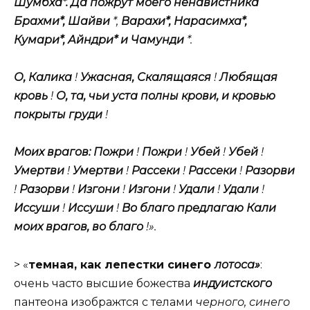
Шумбха*. Да пожрут моего ненавистника
Брахми*, Шайви
*,
Варахи*, Нарасимха*,
Кумари*, Айндри* и Чамунди
*.
О, Калика
!
Ужасная, Скалящаяся
!
Любящая
кровь
!
О, та, чьи уста полны крови, и кровью
покрыты груди
!
Моих врагов: Пожри
!
Пожри
!
Убей
!
Убей
!
Умертви
!
Умертви
!
Рассеки
!
Рассеки
!
Разорви
!
Разорви
!
Изгони
!
Изгони
!
Удали
!
Удали
!
Иссуши
!
Иссуши
!
Во благо предлагаю Кали
моих врагов, во благо
!».
> «
темная, как лепестки синего
лотоса»
:
очень часто высшие божества
индуистского
пантеона изображтся с телами
черного, синего