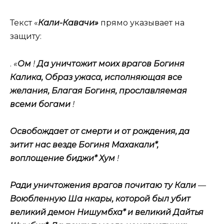
Текст «
Кали-Кавачи»
прямо указывает на
защиту:
.
«
Ом
!
Да уничтожит моих врагов Богиня
Калика, Образ ужаса, исполняющая все
желания, Благая Богиня, прославляемая
всеми богами
!
Освобождает от смерти и от рождения, да
зитит нас везде Богиня Махакали*,
воплощение биджи* Хум
!
Ради уничтожения врагов почитаю ту Кали
—
Воюбленную Ша нкары, которой был убит
великий демон Нишумбха* и великий Дайтья