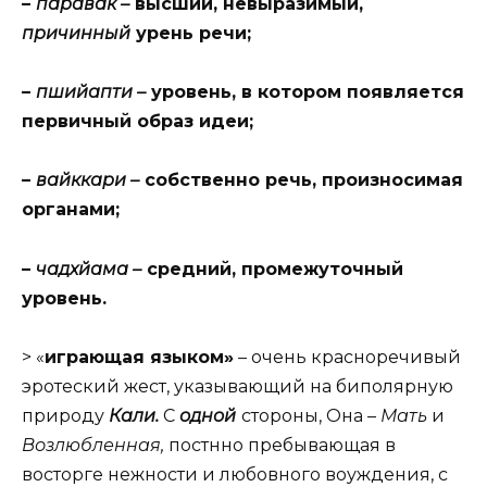
–
паравак –
высший, невыразимый,
причинный
урень речи;
–
пшийапти –
уровень, в котором появляется
первичный образ идеи;
–
вайккари –
собственно речь, произносимая
органами;
–
чадхйама –
средний, промежуточный
уровень.
> «
играющая языком»
– очень красноречивый
эротеский жест, указывающий на биполярную
природу
Кали.
С
одной
стороны, Она –
Мать
и
Возлюбленная,
постнно пребывающая в
восторге нежности и любовного воуждения, с