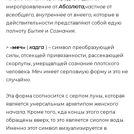
миропроявление от
Абсолюта,
частное
от
всеобщего, внутреннее
от
внеего,
которые в
действительности представляют собой едую
полноту
Бытия
и
Сознания.
> «
меч»
(
кадга
) – символ преобразующей
силы,
отсекщей привязанности, рассекающей
скорлупы, умерщвлщей
сознание
плотского
человека.
Меч
имеет серповиую форму и это не
случайно.
Эта форма соотносится с серпом луны, которая
является унерсальным архетипом
женского
начала.
Кроме того, кда концы этого серпа
обращены вверх, то это является сиолом воды.
Именно этот символ визуализируется в