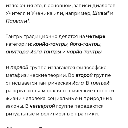
изложения это, в основном, записи диалогов
Учителя и Ученика или, например,
Шивы*
и
Парвати*
.
Тантры традиционно делятся на
четыре
категории:
крийа-тантры
,
йога-тантры
,
ануттара-йога-тантры
и
чарйа-тантры
.
В
первой
группе излагаются философско-
метафизические теории. Во
второй
группе
описывается тантрическая
йога
. В
третьей
раскрываются морально-этические стороны
жизни человека, социальные и природные
законы. В
четвертой
группе передаются
ритуальные и религиозные практики.