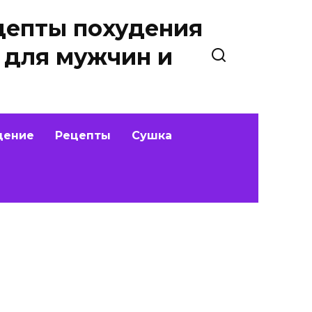
цепты похудения
 для мужчин и
дение
Рецепты
Сушка