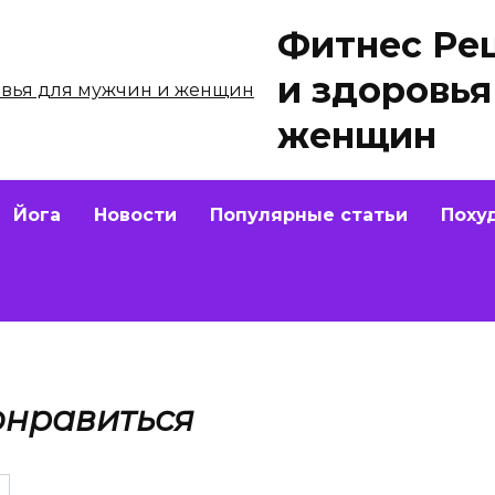
Фитнес Ре
и здоровья
женщин
Йога
Новости
Популярные статьи
Поху
онравиться