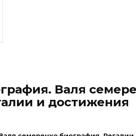
графия. Валя семер
галии и достижения
 Валя семеренко биография. Регалии