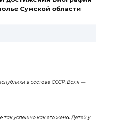
полье Сумской области
еспублики в составе СССР. Валя —
 так успешно как его жена. Детей у