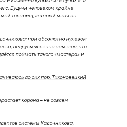
ра и косвенно купаются в лучах его
чего. Будучи человеком крайне
о мой товарищ, который меня на
адочникова: при абсолютно нулевом
асса, недвусмысленно намекая, что
даётся поймать такого «мастера» и
чиваюсь до сих пор. Тихоновецкий
ырастает корона – не совсем
 адептов системы Кадочникова,