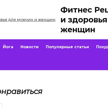
Фитнес Ре
и здоровья
женщин
Йога
Новости
Популярные статьи
Поху
онравиться