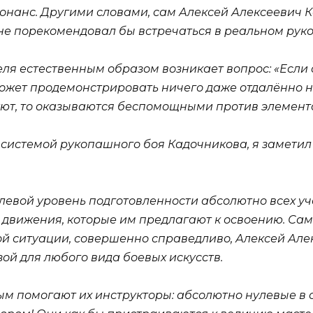
сонанс. Другими словами, сам Алексей Алексеевич 
 не порекомендовал бы встречаться в реальном ру
еля естественным образом возникает вопрос: «Если 
е может продемонстрировать ничего даже отдалённ
ют, то оказываются беспомощными против элемента
с системой рукопашного боя Кадочникова, я замети
нулевой уровень подготовленности абсолютно всех у
 движения, которые им предлагают к освоению. Са
той ситуации, совершенно справедливо, Алексей Ал
зой для любого вида боевых искусств.
ым помогают их инструкторы: абсолютно нулевые в