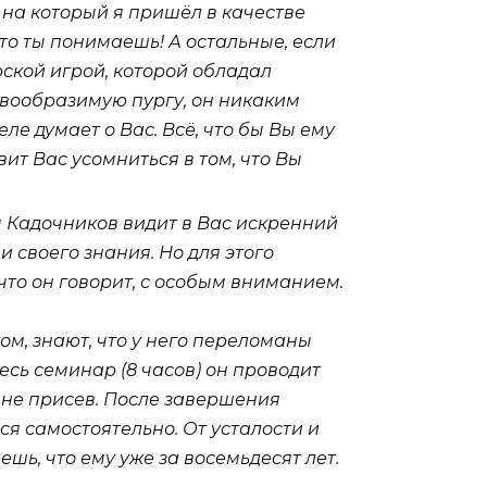
, на который я пришёл в качестве
что ты понимаешь! А остальные, если
рской игрой, которой обладал
евообразимую пургу, он никаким
ле думает о Вас. Всё, что бы Вы ему
ит Вас усомниться в том, что Вы
ич Кадочников видит в Вас искренний
 своего знания. Но для этого
что он говорит, с особым вниманием.
ком, знают, что у него переломаны
весь семинар (8 часов) он проводит
у не присев. После завершения
ься самостоятельно. От усталости и
шь, что ему уже за восемьдесят лет.