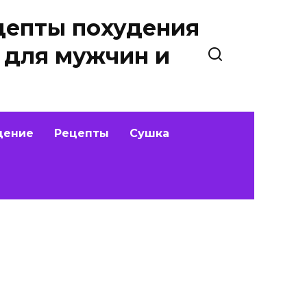
цепты похудения
 для мужчин и
дение
Рецепты
Сушка