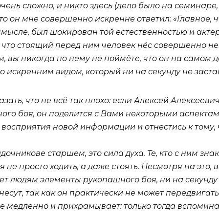
 очень сложно, и никто здесь (дело было на семинаре
что он мне совершенно искренне ответил: «Главное, 
м смысле, был шокирован той естественностью и актё
, что стоящий перед ним человек нёс совершенно н
, вы никогда по нему не поймёте, что он на самом де
о искренним видом, который ни на секунду не застав
зать, что не всё так плохо: если Алексей Алексеев
го боя, он поделится с Вами некоторыми аспектами
восприятия новой информации и отнестись к тому, 
очникове старшем, это сила духа. Те, кто с ним зна
 не просто ходить, а даже стоять. Несмотря на это, 
вает людям элементы рукопашного боя, ни на секунд
 несут, так как он практически не может передвигат
е медленно и прихрамывает: только тогда вспоминае