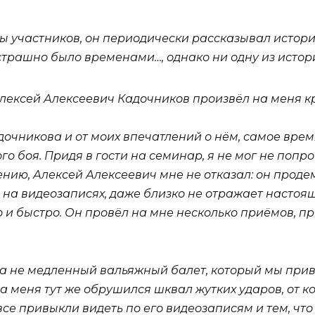
ы участников, он периодически рассказывал истории
 страшно было временами…, однако ни одну из истори
 Алексей Алексеевич Кадочников произвёл на меня 
дочникова и от моих впечатлений о нём, самое вре
боя. Придя в гости на семинар, я не мог не попроб
нию, Алексей Алексеевич мне не отказал: он продемо
те на видеозаписях, даже близко не отражает настоя
 и быстро. Он провёл на мне несколько приёмов, пр
а не медленный вальяжный балет, который мы прив
на меня тут же обрушился шквал жутких ударов, от к
 все привыкли видеть по его видеозаписям и тем, ч