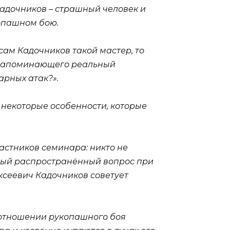
Кадочников – страшный человек и
копашном бою.
сам Кадочников такой мастер, то
о напоминающего реальный
рных атак?».
л некоторые особенности, которые
частников семинара: никто не
мый распространённый вопрос при
ексеевич Кадочников советует
 отношении рукопашного боя