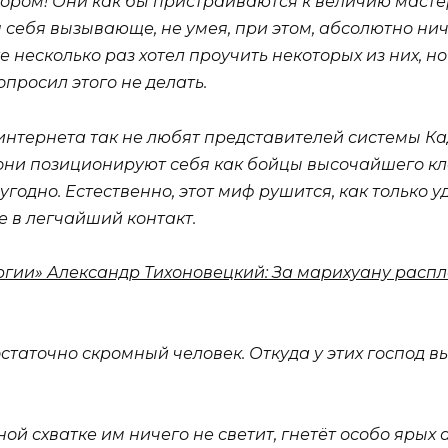
онором! Они как бы пристраиваются к величию масте
 себя вызывающе, не умея, при этом, абсолютно ни
несколько раз хотел проучить некоторых из них, н
просил этого не делать.
 интернета так не любят представителей системы К
ни позиционируют себя как бойцы высочайшего кл
годно. Естественно, этот миф рушится, как только у
е в легчайший контакт.
ии» Александр Тихоновецкий: За марихуану распла
статочно скромный человек. Откуда у этих господ в
ной схватке им ничего не светит, гнетёт особо ярых