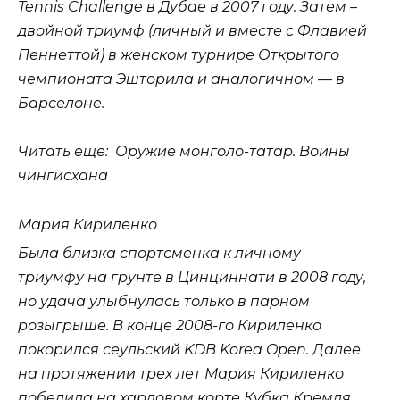
Tennis Challenge в Дубае в 2007 году. Затем –
двойной триумф (личный и вместе с Флавией
Пеннеттой) в женском турнире Открытого
чемпионата Эшторила и аналогичном — в
Барселоне.
Читать еще: Оружие монголо-татар. Воины
чингисхана
Мария Кириленко
Была близка спортсменка к личному
триумфу на грунте в Цинциннати в 2008 году,
но удача улыбнулась только в парном
розыгрыше. В конце 2008-го Кириленко
покорился сеульский KDB Korea Open. Далее
на протяжении трех лет Мария Кириленко
победила на хардовом корте Кубка Кремля