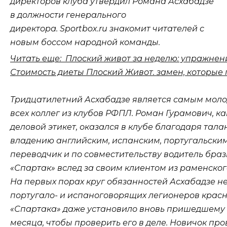
директоров клуба утвердил Романа Асхабадзе
в должности генерального
директора. Sportbox.ru знакомит читателей с
новым боссом народной команды.
Читать еще: Плоский живот за неделю: упражнени
Стоимость диеты Плоский Живот. замен, которые 
Тридцатилетний Асхабадзе является самым мол
всех коллег из клубов РФПЛ. Роман Гурамович, к
деловой этикет, оказался в клубе благодаря тал
владению английским, испанским, португальски
переводчик и по совместительству водитель бра
«Спартак» вслед за своим клиентом из раменского
На первых порах круг обязанностей Асхабадзе не
португало- и испаноговорящих легионеров красн
«Спартака» даже установило вновь пришедшему 
месяца, чтобы проверить его в деле. Новичок про