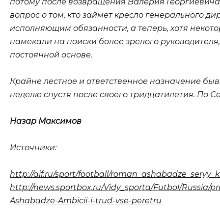
потому после возвращения Валерия Георгиевича 
вопрос о том, кто займет кресло генерального д
исполняющим обязанности, а теперь, хотя некот
намекали на поиски более зрелого руководителя
постоянной основе.
Крайне лестное и ответственное назначение бы
неделю спустя после своего тридцатилетия. По С
Назар Максимов
Источники:
http://aif.ru/sport/football/roman_ashabadze_seryy_k
http://news.sportbox.ru/Vidy_sporta/Futbol/Russi
Ashabadze-Ambicii-i-trud-vse-peretru