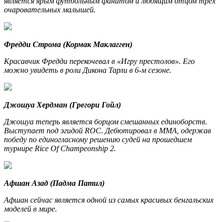
является ярым футбольным фанатом и любящим отцом трех
очаровательных малышей.
Фредди Строма (Кормак Маклагген)
Красавчик Фредди перекочевал в «Игру престолов». Его
можно увидеть в роли Дикона Тарли в 6-м сезоне.
Джошуа Хердман (Грегори Гойл)
Джошуа теперь является борцом смешанных единоборств.
Выступает под эгидой ROC. Дебютировал в MMA, одержав
победу по единогласному решению судей на прошедшем
турнире Rice Of Champeonship 2.
Афшан Азад (Падма Патил)
Афшан сейчас является одной из самых красивых бенгальских
моделей в мире.