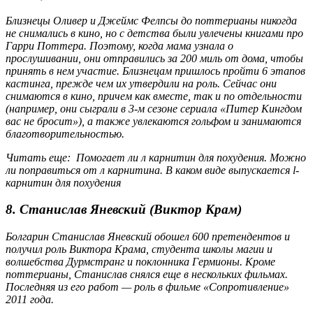
Близнецы Оливер и Джеймс Фелпсы до поттерианы никогда
не снимались в кино, но с детства были увлечены книгами про
Гарри Поттера. Поэтому, когда мама узнала о
прослушивании, они отправились за 200 миль от дома, чтобы
принять в нем участие. Близнецам пришлось пройти 6 этапов
кастинга, прежде чем их утвердили на роль. Сейчас они
снимаются в кино, причем как вместе, так и по отдельности
(например, они сыграли в 3-м сезоне сериала «Питер Кингдом
вас не бросит»), а также увлекаются гольфом и занимаются
благотворительностью.
Читать еще: Помогает ли л карнитин для похудения. Можно
ли поправиться от л карнитина. В каком виде выпускается l-
карнитин для похудения
8. Станислав Яневский (Виктор Крам)
Болгарин Станислав Яневский обошел 600 претендентов и
получил роль Виктора Крама, студента школы магии и
волшебства Дурмстранг и поклонника Гермионы. Кроме
поттерианы, Станислав снялся еще в нескольких фильмах.
Последняя из его работ — роль в фильме «Сопротивление»
2011 года.