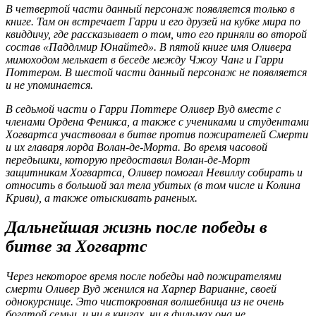
В четвертой части данный персонаж появляется только в
книге. Там он встречает Гарри и его друзей на кубке мира по
квиддичу, где рассказывает о том, что его приняли во второй
состав «Паддлмир Юнайтед». В пятой книге имя Оливера
мимоходом мелькает в беседе между Чжоу Чанг и Гарри
Поттером. В шестой части данный персонаж не появляется
и не упоминается.
В седьмой части о Гарри Поттере Оливер Вуд вместе с
членами Ордена Феникса, а также с учениками и студентами
Хогвартса участвовал в битве против пожирателей Смерти
и их главаря лорда Волан-де-Морта. Во время часовой
передышки, которую предоставил Волан-де-Морт
защитникам Хогвартса, Оливер помогал Невиллу собирать и
относить в большой зал тела убитых (в том числе и Колина
Криви), а также отыскивать раненых.
Дальнейшая жизнь после победы в
битве за Хогвартс
Через некоторое время после победы над пожирателями
смерти Оливер Вуд женился на Харпер Варианне, своей
однокурснице. Это чистокровная волшебница из не очень
богатой семьи, и ни в книгах, ни в фильмах она не