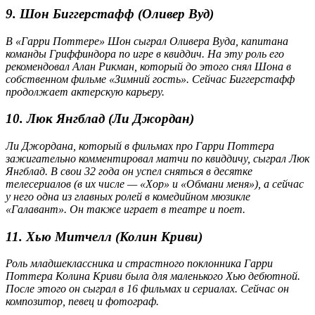
9. Шон Биггерстафф (Оливер Вуд)
В «Гарри Поттере» Шон сыграл Оливера Вуда, капитана
команды Гриффиндора по игре в квиддич. На эту роль его
рекомендовал Алан Рикман, который до этого снял Шона в
собственном фильме «Зимний гость». Сейчас Биггерстафф
продолжает актерскую карьеру.
10. Люк Янгблад (Ли Джордан)
Ли Джордана, который в фильмах про Гарри Поттера
зажигательно комментировал матчи по квиддичу, сыграл Люк
Янгблад. В свои 32 года он успел сняться в десятке
телесериалов (в их числе — «Хор» и «Обмани меня»), а сейчас
у него одна из главных ролей в комедийном мюзикле
«Галавант». Он также играет в театре и поет.
11. Хью Митчелл (Колин Криви)
Роль младшеклассника и страстного поклонника Гарри
Поттера Колина Криви была для маленького Хью дебютной.
После этого он сыграл в 16 фильмах и сериалах. Сейчас он
композитор, певец и фотограф.