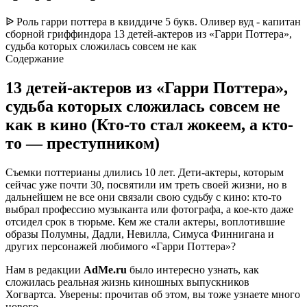
ᐉ Роль гарри поттера в квиддиче 5 букв. Оливер вуд - капитан
сборной гриффиндора 13 детей-актеров из «Гарри Поттера»,
судьба которых сложилась совсем не как
Содержание
13 детей-актеров из «Гарри Поттера»,
судьба которых сложилась совсем не
как в кино (Кто-то стал жокеем, а кто-
то — преступником)
Съемки поттерианы длились 10 лет. Дети-актеры, которым
сейчас уже почти 30, посвятили им треть своей жизни, но в
дальнейшем не все они связали свою судьбу с кино: кто-то
выбрал профессию музыканта или фотографа, а кое-кто даже
отсидел срок в тюрьме. Кем же стали актеры, воплотившие
образы Полумны, Дадли, Невилла, Симуса Финнигана и
других персонажей любимого «Гарри Поттера»?
Нам в редакции
AdMe.ru
было интересно узнать, как
сложилась реальная жизнь киношных выпускников
Хогвартса. Уверены: прочитав об этом, вы тоже узнаете много
нового.