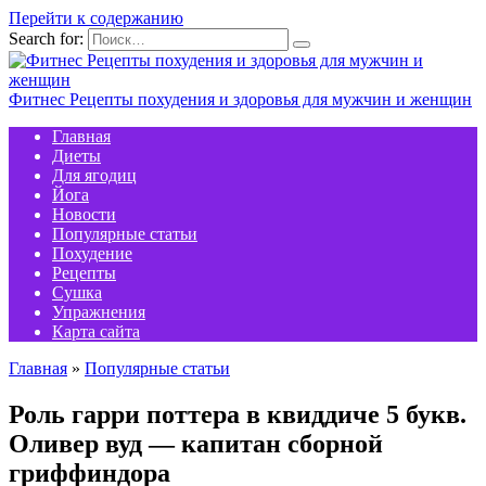
Перейти к содержанию
Search for:
Фитнес Рецепты похудения и здоровья для мужчин и женщин
Главная
Диеты
Для ягодиц
Йога
Новости
Популярные статьи
Похудение
Рецепты
Сушка
Упражнения
Карта сайта
Главная
»
Популярные статьи
Роль гарри поттера в квиддиче 5 букв.
Оливер вуд — капитан сборной
гриффиндора