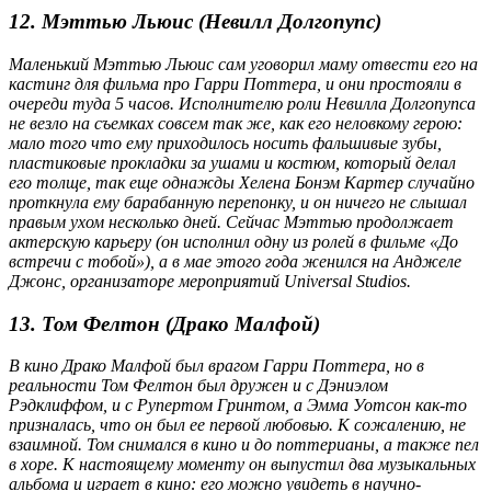
12. Мэттью Льюис (Невилл Долгопупс)
Маленький Мэттью Льюис сам уговорил маму отвести его на
кастинг для фильма про Гарри Поттера, и они простояли в
очереди туда 5 часов. Исполнителю роли Невилла Долгопупса
не везло на съемках совсем так же, как его неловкому герою:
мало того что ему приходилось носить фальшивые зубы,
пластиковые прокладки за ушами и костюм, который делал
его толще, так еще однажды Хелена Бонэм Картер случайно
проткнула ему барабанную перепонку, и он ничего не слышал
правым ухом несколько дней. Сейчас Мэттью продолжает
актерскую карьеру (он исполнил одну из ролей в фильме «До
встречи с тобой»), а в мае этого года женился на Анджеле
Джонс, организаторе мероприятий Universal Studios.
13. Том Фелтон (Драко Малфой)
В кино Драко Малфой был врагом Гарри Поттера, но в
реальности Том Фелтон был дружен и с Дэниэлом
Рэдклиффом, и с Рупертом Гринтом, а Эмма Уотсон как-то
призналась, что он был ее первой любовью. К сожалению, не
взаимной. Том снимался в кино и до поттерианы, а также пел
в хоре. К настоящему моменту он выпустил два музыкальных
альбома и играет в кино: его можно увидеть в научно-