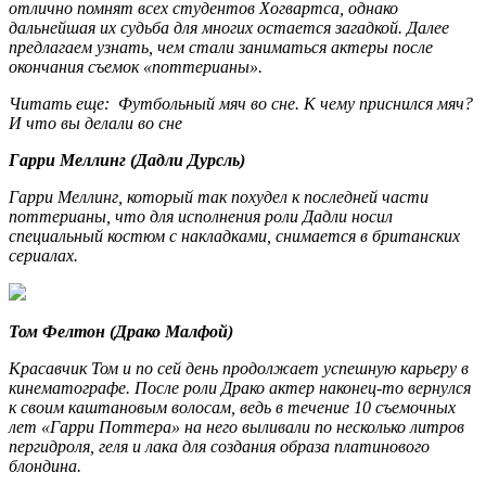
отлично помнят всех студентов Хогвартса, однако
дальнейшая их судьба для многих остается загадкой. Далее
предлагаем узнать, чем стали заниматься актеры после
окончания съемок «поттерианы».
Читать еще: Футбольный мяч во сне. К чему приснился мяч?
И что вы делали во сне
Гарри Меллинг (Дадли Дурсль)
Гарри Меллинг, который так похудел к последней части
поттерианы, что для исполнения роли Дадли носил
специальный костюм с накладками, снимается в британских
сериалах.
Том Фелтон (Драко Малфой)
Красавчик Том и по сей день продолжает успешную карьеру в
кинематографе. После роли Драко актер наконец-то вернулся
к своим каштановым волосам, ведь в течение 10 съемочных
лет «Гарри Поттера» на него выливали по несколько литров
пергидроля, геля и лака для создания образа платинового
блондина.