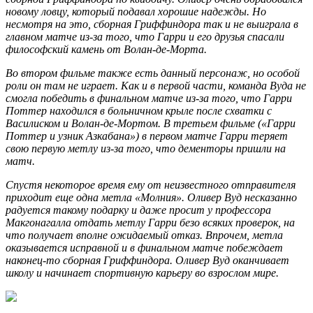
новому ловцу, который подавал хорошие надежды. Но
несмотря на это, сборная Гриффиндора так и не выиграла в
главном матче из-за того, что Гарри и его друзья спасали
философский камень от Волан-де-Морта.
Во втором фильме также есть данный персонаж, но особой
роли он там не играет. Как и в первой части, команда Вуда не
смогла победить в финальном матче из-за того, что Гарри
Поттер находился в больничном крыле после схватки с
Василиском и Волан-де-Мортом. В третьем фильме («Гарри
Поттер и узник Азкабана») в первом матче Гарри теряет
свою первую метлу из-за того, что дементоры пришли на
матч.
Спустя некоторое время ему от неизвестного отправителя
приходит еще одна метла «Молния». Оливер Вуд несказанно
радуется такому подарку и даже просит у профессора
Макгонагалла отдать метлу Гарри безо всяких проверок, на
что получает вполне ожидаемый отказ. Впрочем, метла
оказывается исправной и в финальном матче побеждает
наконец-то сборная Гриффиндора. Оливер Вуд оканчивает
школу и начинает спортивную карьеру во взрослом мире.