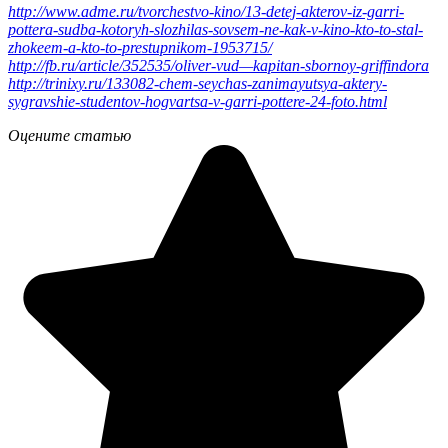
http://www.adme.ru/tvorchestvo-kino/13-detej-akterov-iz-garri-
pottera-sudba-kotoryh-slozhilas-sovsem-ne-kak-v-kino-kto-to-stal-
zhokeem-a-kto-to-prestupnikom-1953715/
http://fb.ru/article/352535/oliver-vud—kapitan-sbornoy-griffindora
http://trinixy.ru/133082-chem-seychas-zanimayutsya-aktery-
sygravshie-studentov-hogvartsa-v-garri-pottere-24-foto.html
Оцените статью