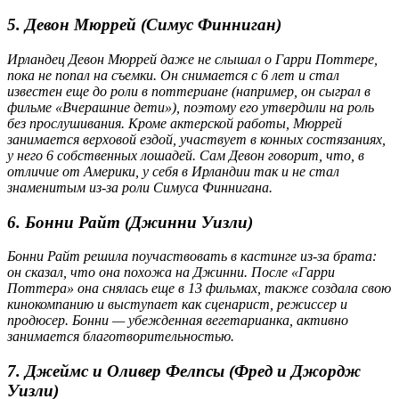
5. Девон Мюррей (Симус Финниган)
Ирландец Девон Мюррей даже не слышал о Гарри Поттере,
пока не попал на съемки. Он снимается с 6 лет и стал
известен еще до роли в поттериане (например, он сыграл в
фильме «Вчерашние дети»), поэтому его утвердили на роль
без прослушивания. Кроме актерской работы, Мюррей
занимается верховой ездой, участвует в конных состязаниях,
у него 6 собственных лошадей. Сам Девон говорит, что, в
отличие от Америки, у себя в Ирландии так и не стал
знаменитым из-за роли Симуса Финнигана.
6. Бонни Райт (Джинни Уизли)
Бонни Райт решила поучаствовать в кастинге из-за брата:
он сказал, что она похожа на Джинни. После «Гарри
Поттера» она снялась еще в 13 фильмах, также создала свою
кинокомпанию и выступает как сценарист, режиссер и
продюсер. Бонни — убежденная вегетарианка, активно
занимается благотворительностью.
7. Джеймс и Оливер Фелпсы (Фред и Джордж
Уизли)