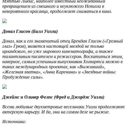
Мэттью Льюис, наиболее известный неожиданным
превращением из смешного и неуклюжего Невилла в
невероятного красавца, продолжает сниматься в кино.
Донал Глисон (Билл Уизли)
Донал, как и его знаменитый отец Брендан Глисон («Грозный
глаз» Грюм), является настоящей звездой не только
ирландского, но уже мирового кинематографа, а также
талантливым писателем и режиссером. Восхититься этим,
наверное, самым успешным выпускником Хогвартса можно в
таких международных проектах, как «Выживший»,
«Железная хватка», «Анна Каренина» и «Звездные войны:
Пробуждение силы».
Джеймс и Оливер Фелпс (Фред и Джордж Уизли)
Всеми любимые двухметровые весельчаки Уизли продолжают
актерскую карьеру. И да, они на самом деле не рыжие.
Источники: