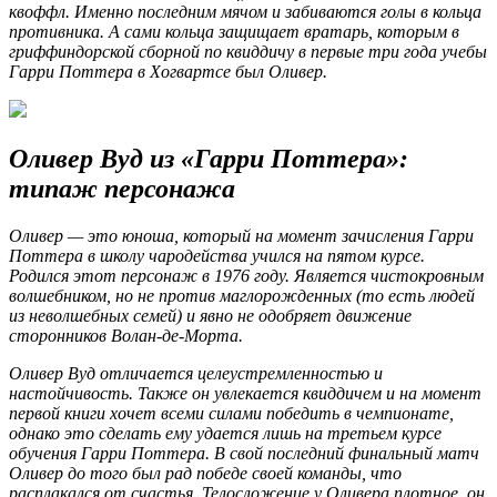
квоффл. Именно последним мячом и забиваются голы в кольца
противника. А сами кольца защищает вратарь, которым в
гриффиндорской сборной по квиддичу в первые три года учебы
Гарри Поттера в Хогвартсе был Оливер.
Оливер Вуд из «Гарри Поттера»:
типаж персонажа
Оливер — это юноша, который на момент зачисления Гарри
Поттера в школу чародейства учился на пятом курсе.
Родился этот персонаж в 1976 году. Является чистокровным
волшебником, но не против маглорожденных (то есть людей
из неволшебных семей) и явно не одобряет движение
сторонников Волан-де-Морта.
Оливер Вуд отличается целеустремленностью и
настойчивость. Также он увлекается квиддичем и на момент
первой книги хочет всеми силами победить в чемпионате,
однако это сделать ему удается лишь на третьем курсе
обучения Гарри Поттера. В свой последний финальный матч
Оливер до того был рад победе своей команды, что
расплакался от счастья. Телосложение у Оливера плотное, он