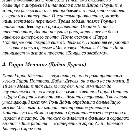
больнице с анорексией и написала письмо Джоан Роулинг, в
котором рассказала о своей проблеме и о том, что мечтает
сыграть в поттериане. Писательница ответила, между
ними завязалась переписка. Тремя годами позже Роулинг
пригласила девочку на прослушивание. Обойдя 15 тыс.
претенденток, Эванна получила роль, хотя у нее не было
никакого актерского опыта. После съемок в «Гарри
Поттере» она сыграла еще в 5 фильмах. Последняя ее работа
— главная роль в фильме «Меня зовут Эмили». Сейчас Линч
принимает участие в проекте «Танцы со звездами».
4. Гарри Меллинг (Дадли Дурсль)
Хотя Гарри Меллинг — внук актера, но до роли противного
кузена Гарри Поттера, Дадли Дурсля, он в кино не снимался. В
18 лет Меллинг так сильно похудел, что изменился до
неузнаваемости, поэтому для съемок в ленте «Гарри Поттер
и Дары Смерти» ему пришлось делать специальный визуально
утолщающий костюм. Роль Дадли определила дальнейшую
жизнь Меллинга: он окончил театральное училище и
Лондонскую академию музыки и драматического искусства и
играет в театре. Он также снимается в фильмах и сериалах:
его последние работы — «Затерянный город Z» и «Баллада
Бастера Скраггса».