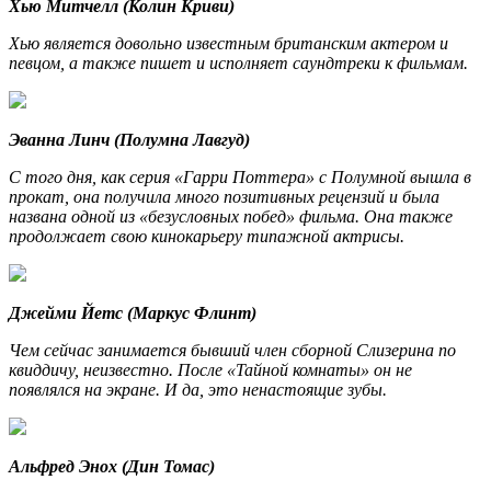
Хью Митчелл (Колин Криви)
Хью является довольно известным британским актером и
певцом, а также пишет и исполняет саундтреки к фильмам.
Эванна Линч (Полумна Лавгуд)
С того дня, как серия «Гарри Поттера» с Полумной вышла в
прокат, она получила много позитивных рецензий и была
названа одной из «безусловных побед» фильма. Она также
продолжает свою кинокарьеру типажной актрисы.
Джейми Йетс (Маркус Флинт)
Чем сейчас занимается бывший член сборной Слизерина по
квиддичу, неизвестно. После «Тайной комнаты» он не
появлялся на экране. И да, это ненастоящие зубы.
Альфред Энох (Дин Томас)