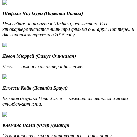
Шефали Чоудхури (Парвати Патил)
Чем сейчас занимается Шефали, неизвестно. В ее
кинокарьере значатся лишь три фильма о «Гарри Поттере» и
две короткометражки в 2015 году.
Девон Мюррей (Симус Финниган)
Девон — ирландский актер и бизнесмен.
Джесси Кейв (Лаванда Браун)
Бывшая девушка Рона Уизли — комедийная актриса и жена
стендап-артиста.
Клеманс Поэзи (Флёр Делакур)
Самая красивая героиня поттерианы — признанная