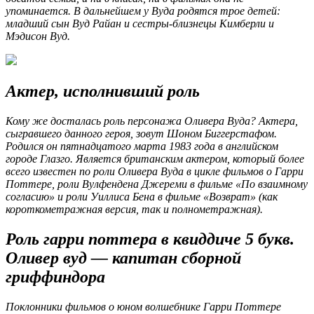
упоминается. В дальнейшем у Вуда родятся трое детей:
младший сын Вуд Райан и сестры-близнецы Кимберли и
Мэдисон Вуд.
Актер, исполнивший роль
Кому же досталась роль персонажа Оливера Вуда? Актера,
сыгравшего данного героя, зовут Шоном Биггерстафом.
Родился он пятнадцатого марта 1983 года в английском
городе Глазго. Является британским актером, который более
всего известен по роли Оливера Вуда в цикле фильмов о Гарри
Поттере, роли Вулфендена Джереми в фильме «По взаимному
согласию» и роли Уиллиса Бена в фильме «Возврат» (как
короткометражная версия, так и полнометражная).
Роль гарри поттера в квиддиче 5 букв.
Оливер вуд — капитан сборной
гриффиндора
Поклонники фильмов о юном волшебнике Гарри Поттере