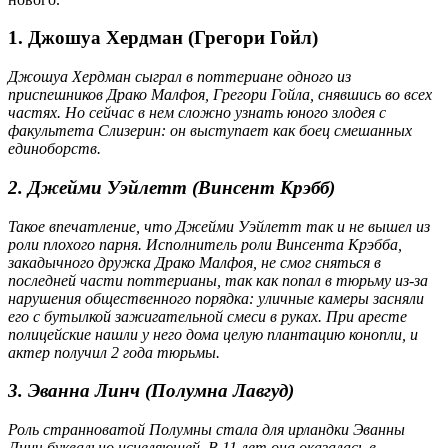
1. Джошуа Хердман (Грегори Гойл)
Джошуа Хердман сыграл в поттериане одного из
приспешников Драко Малфоя, Грегори Гойла, снявшись во всех
частях. Но сейчас в нем сложно узнать юного злодея с
факультета Слизерин: он выступает как боец смешанных
единоборств.
2. Джейми Уэйлетт (Винсент Крэбб)
Такое впечатление, что Джейми Уэйлетт так и не вышел из
роли плохого парня. Исполнитель роли Винсента Крэбба,
закадычного дружка Драко Малфоя, не смог сняться в
последней части поттерианы, так как попал в тюрьму из-за
нарушения общественного порядка: уличные камеры засняли
его с бутылкой зажигательной смеси в руках. При аресте
полицейские нашли у него дома целую плантацию конопли, и
актер получил 2 года тюрьмы.
3. Эванна Линч (Полумна Лавгуд)
Роль странноватой Полумны стала для ирландки Эванны
Линч буквально исцеляющей. В 11 лет она оказалась в