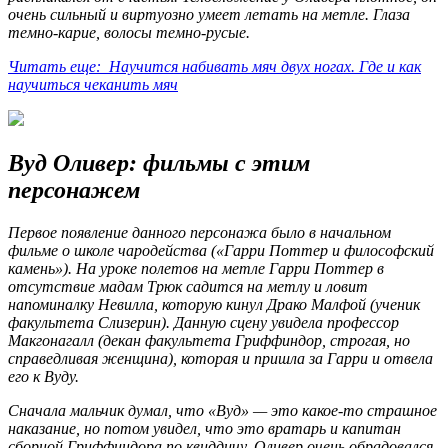
очень сильный и виртуозно умеет летать на метле. Глаза
темно-карие, волосы темно-русые.
Читать еще: Научится набивать мяч двух ногах. Где и как
научиться чеканить мяч
Вуд Оливер: фильмы с этим
персонажем
Первое появление данного персонажа было в начальном
фильме о школе чародейства («Гарри Поттер и философский
камень»). На уроке полетов на метле Гарри Поттер в
отсутствие мадам Трюк садится на метлу и ловит
напоминалку Невилла, которую кинул Драко Малфой (ученик
факультета Слизерин). Данную сцену увидела профессор
Макгонагалл (декан факультета Гриффиндор, строгая, но
справедливая женщина), которая и пришла за Гарри и отвела
его к Вуду.
Сначала мальчик думал, что «Вуд» — это какое-то страшное
наказание, но потом увидел, что это вратарь и капитан
сборной Гриффиндора по квиддичу. Оливер очень обрадовался