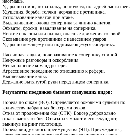
наотмашь.
Удары по спине, по затылку, по почкам, по задней части шеи.
Удушения, борьба, толчки, держание противника.
Использование канатов при атаке.
Выдавливание головы соперника за линию канатов.
Обхваты, броски, наваливание на соперника.
Низкие наклоны или нырки, опасные движения головой.
Сковывание рук противника с нанесением ударов.
Удары по лежащему или поднимающемуся сопернику.
Пассивная защита, поворачивание к сопернику спиной.
Ненужные разговоры и оскорбления.
Невыполнение команд рефери.
Агрессивное поведение по отношению к рефери.
Выплевывание капы.
Держание вытянутой руки перед лицом соперника.
Результаты поединков бывают следующих видов:
Победа по очкам (ВО). Определяется боковыми судьями по
количеству набранных боксерами очков.
Отказ от продолжения боя (ОТК). Боксер добровольно
отказывается от боя. Отказаться может и его секундант,
выкинув на ринг полотенце.
Победа ввиду явного преимущества (ЯП). Присуждается,
когда соперник пропускает большое количество ударов,