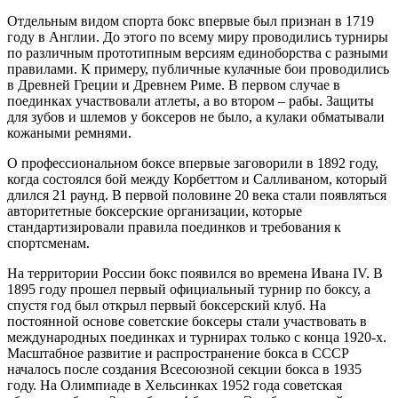
Отдельным видом спорта бокс впервые был признан в 1719
году в Англии. До этого по всему миру проводились турниры
по различным прототипным версиям единоборства с разными
правилами. К примеру, публичные кулачные бои проводились
в Древней Греции и Древнем Риме. В первом случае в
поединках участвовали атлеты, а во втором – рабы. Защиты
для зубов и шлемов у боксеров не было, а кулаки обматывали
кожаными ремнями.
О профессиональном боксе впервые заговорили в 1892 году,
когда состоялся бой между Корбеттом и Салливаном, который
длился 21 раунд. В первой половине 20 века стали появляться
авторитетные боксерские организации, которые
стандартизировали правила поединков и требования к
спортсменам.
На территории России бокс появился во времена Ивана IV. В
1895 году прошел первый официальный турнир по боксу, а
спустя год был открыл первый боксерский клуб. На
постоянной основе советские боксеры стали участвовать в
международных поединках и турнирах только с конца 1920-х.
Масштабное развитие и распространение бокса в СССР
началось после создания Всесоюзной секции бокса в 1935
году. На Олимпиаде в Хельсинках 1952 года советская