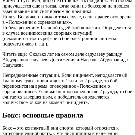
минут отсутствует, либо не готов начать поединок. Эта победа
присуждается еще и тогда, когда один из боксеров не прошел
взвешивание или снят врачом до поединка.
Ничья. Возможна только в том случае, если заранее оговорена
в «Положении о соревнованиях».
Победа решением Главной судейской коллегии. Определяется
в случае возникновения спорных ситуаций
(некомпетентность рефери, сбой электронной системы
подсчета очков и т.д.).
Читать еще: Сколько лет на самом деле садулаеву рашиду.
Абдулрашид садулаев. Достижения и Награды Абдулрашида
Садулаева
Непредвиденные ситуации. Если инцидент, неподвластный
Главному судье, происходит в 1 или во 2 раунде, то бой
переносится на время, оговоренное «Положением о
соревнованиях». Если же он произошел после 2 раунда, то бой
считается завершенным, а победитель определяется
количеством очков на момент инцидента.
Бокс: основные правила
Бокс – это контактный вид спорта, который относится к
категории единоборств. Суть дисциплины в нанесении