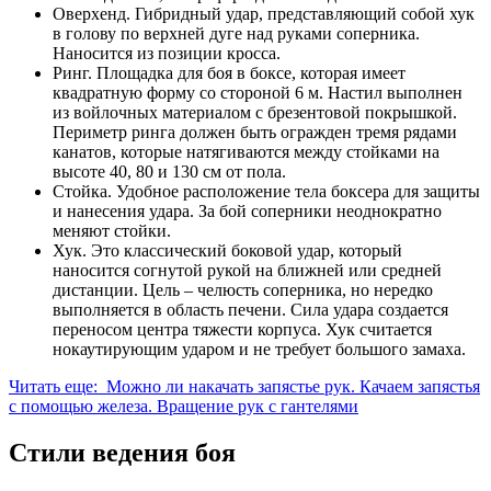
Оверхенд. Гибридный удар, представляющий собой хук
в голову по верхней дуге над руками соперника.
Наносится из позиции кросса.
Ринг. Площадка для боя в боксе, которая имеет
квадратную форму со стороной 6 м. Настил выполнен
из войлочных материалом с брезентовой покрышкой.
Периметр ринга должен быть огражден тремя рядами
канатов, которые натягиваются между стойками на
высоте 40, 80 и 130 см от пола.
Стойка. Удобное расположение тела боксера для защиты
и нанесения удара. За бой соперники неоднократно
меняют стойки.
Хук. Это классический боковой удар, который
наносится согнутой рукой на ближней или средней
дистанции. Цель – челюсть соперника, но нередко
выполняется в область печени. Сила удара создается
переносом центра тяжести корпуса. Хук считается
нокаутирующим ударом и не требует большого замаха.
Читать еще: Можно ли накачать запястье рук. Качаем запястья
с помощью железа. Вращение рук с гантелями
Стили ведения боя