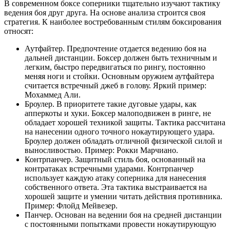
В современном боксе соперники тщательно изучают тактику
ведения боя друг друга. На основе анализа строится своя
стратегия. К наиболее востребованным стилям боксирования
относят:
Аутфайтер. Предпочтение отдается ведению боя на
дальней дистанции. Боксер должен быть техничным и
легким, быстро передвигаться по рингу, постоянно
меняя ноги и стойки. Основным оружием аутфайтера
считается встречный джеб в голову. Яркий пример:
Мохаммед Али.
Броулер. В приоритете такие дуговые удары, как
апперкоты и хуки. Боксер малоподвижен в ринге, не
обладает хорошей техникой защиты. Тактика рассчитана
на нанесении одного точного нокаутирующего удара.
Броулер должен обладать отличной физической силой и
выносливостью. Пример: Рокки Марчиано.
Контрпанчер. Защитный стиль боя, основанный на
контратаках встречными ударами. Контрпанчер
использует каждую атаку соперника для нанесения
собственного ответа. Эта тактика выстраивается на
хорошей защите и умении читать действия противника.
Пример: Флойд Мейвезер.
Панчер. Основан на ведении боя на средней дистанции
с постоянными попытками провести нокаутирующую