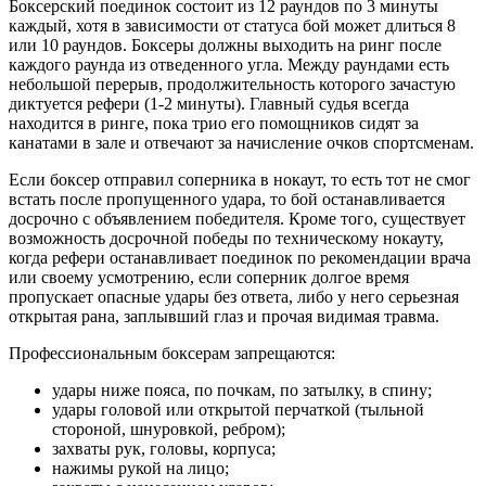
Боксерский поединок состоит из 12 раундов по 3 минуты
каждый, хотя в зависимости от статуса бой может длиться 8
или 10 раундов. Боксеры должны выходить на ринг после
каждого раунда из отведенного угла. Между раундами есть
небольшой перерыв, продолжительность которого зачастую
диктуется рефери (1-2 минуты). Главный судья всегда
находится в ринге, пока трио его помощников сидят за
канатами в зале и отвечают за начисление очков спортсменам.
Если боксер отправил соперника в нокаут, то есть тот не смог
встать после пропущенного удара, то бой останавливается
досрочно с объявлением победителя. Кроме того, существует
возможность досрочной победы по техническому нокауту,
когда рефери останавливает поединок по рекомендации врача
или своему усмотрению, если соперник долгое время
пропускает опасные удары без ответа, либо у него серьезная
открытая рана, заплывший глаз и прочая видимая травма.
Профессиональным боксерам запрещаются:
удары ниже пояса, по почкам, по затылку, в спину;
удары головой или открытой перчаткой (тыльной
стороной, шнуровкой, ребром);
захваты рук, головы, корпуса;
нажимы рукой на лицо;