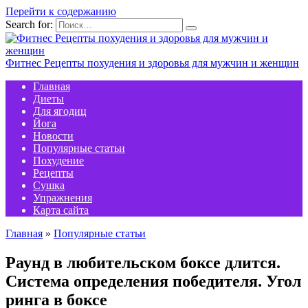
Перейти к содержанию
Search for:
Фитнес Рецепты похудения и здоровья для мужчин и женщин
Главная
Диеты
Для ягодиц
Йога
Новости
Популярные статьи
Похудение
Рецепты
Сушка
Упражнения
Карта сайта
Главная
»
Популярные статьи
Раунд в любительском боксе длится.
Система определения победителя. Угол
ринга в боксе