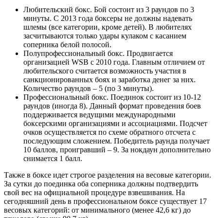
Любительский бокс. Бой состоит из 3 раундов по 3
минуты. С 2013 года боксеры не должны надевать
шлемы (все категории, кроме детей). В любителях
засчитываются только удары кулаком с касанием
соперника белой полосой.
Полупрофессиональный бокс. Продвигается
организацией WSB с 2010 года. Главным отличием от
любительского считается возможность участия в
санкционированных боях и заработка денег за них.
Количество раундов – 5 (по 3 минуты).
Профессиональный бокс. Поединок состоит из 10-12
раундов (иногда 8). Данный формат проведения боев
поддерживается ведущими международными
боксерскими организациями и ассоциациями. Подсчет
очков осуществляется по схеме обратного отсчета с
последующим сложением. Победитель раунда получает
10 баллов, проигравший – 9. За нокдаун дополнительно
снимается 1 балл.
Также в боксе идет строгое разделения на весовые категории.
За сутки до поединка оба соперника должны подтвердить
свой вес на официальной процедуре взвешивания. На
сегодняшний день в профессиональном боксе существует 17
весовых категорий: от минимального (менее 42,6 кг) до