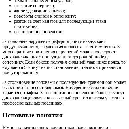
захваты с нанесением ударов;
толкание соперника;
явное удержание канатов;
повороты спиной к оппоненту;
разгон за счет канатов для последующей атаки
противника;
неспортивное поведение.
За подобные нарушение рефери в ринге наказывает
предупреждением, а судейская коллегия – снятием очков. За
многократные повторения нарушений может последовать
дисквалификация с присуждением досрочной победу
сопернику. Если боксер получил сильный удар ниже пояса, то
ему дается 5 минут на восстановление, иначе он признается
нокаутированным.
За столкновение головами с последующей травмой бой может
быть признан несостоявшимся. Намеренное столкновение
карается штрафом. За неспортивное поведение боксера могут
дисквалифицировать на серьезный срок с запретом участия в
профессиональных поединках.
Основные понятия
У многих начинающих поклонников бокса возникают