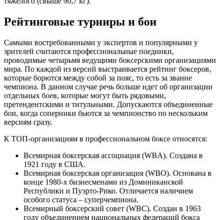
тяжелого (свыше 90,7 кг).
Рейтинговые турниры и бои
Самыми востребованными у экспертов и популярными у
зрителей считаются профессиональные поединки,
проводимые четырьмя ведущими боксерскими организациями
мира. По каждой из версий выстраивается рейтинг боксеров,
которые борются между собой за пояс, то есть за звание
чемпиона. В данном случае речь больше идет об организации
отдельных боев, которые могут быть рядовыми,
претендентскими и титульными. Допускаются объединенные
бои, когда соперники бьются за чемпионство по нескольким
версиям сразу.
К ТОП-организациям в профессиональном боксе относятся:
Всемирная боксерская ассоциация (WBA). Создана в
1921 году в США.
Всемирная боксерская организация (WBO). Основана в
конце 1980-х бизнесменами из Доминиканской
Республики и Пуэрто-Рико. Отличается наличием
особого статуса – суперчемпиона.
Всемирный боксерский совет (WBC). Создан в 1963
году объединением национальных федераций бокса