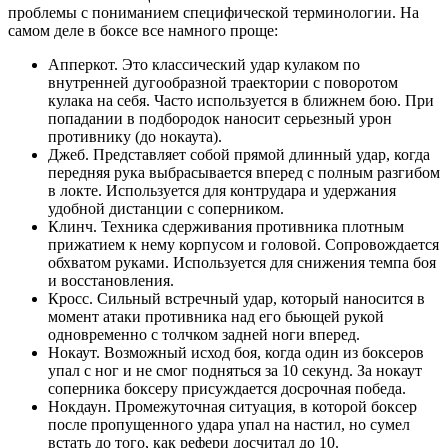
проблемы с пониманием специфической терминологии. На
самом деле в боксе все намного проще:
Апперкот. Это классический удар кулаком по
внутренней дугообразной траектории с поворотом
кулака на себя. Часто используется в ближнем бою. При
попадании в подбородок наносит серьезный урон
противнику (до нокаута).
Джеб. Представляет собой прямой длинный удар, когда
передняя рука выбрасывается вперед с полным разгибом
в локте. Используется для контрудара и удержания
удобной дистанции с соперником.
Клинч. Техника сдерживания противника плотным
прижатием к нему корпусом и головой. Сопровождается
обхватом руками. Используется для снижения темпа боя
и восстановления.
Кросс. Сильный встречный удар, который наносится в
момент атаки противника над его бьющей рукой
одновременно с толчком задней ноги вперед.
Нокаут. Возможный исход боя, когда один из боксеров
упал с ног и не смог подняться за 10 секунд. За нокаут
соперника боксеру присуждается досрочная победа.
Нокдаун. Промежуточная ситуация, в которой боксер
после пропущенного удара упал на настил, но сумел
встать до того, как рефери досчитал до 10.