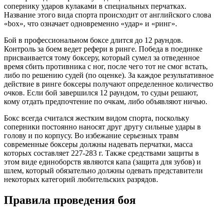
сопернику ударов кулаками в специальных перчатках.
Название этого вида спорта происходит от английского слова
«box», что означает одновременно «удар» и «ринг».
Бой в профессиональном боксе длится до 12 раундов.
Контроль за боем ведет рефери в ринге. Победа в поединке
присваивается тому боксеру, который сумел за отведенное
время сбить противника с ног, после чего тот не смог встать,
либо по решению судей (по оценке). За каждое результативное
действие в ринге боксеры получают определенное количество
очков. Если бой завершился 12 раундом, то судьи решают,
кому отдать предпочтение по очкам, либо объявляют ничью.
Бокс всегда считался жестким видом спорта, поскольку
соперники постоянно наносят друг другу сильные удары в
голову и по корпусу. Во избежание серьезных травм
современные боксеры должны надевать перчатки, масса
которых составляет 227-283 г. Также средствами защиты в
этом виде единоборств являются капа (защита для зубов) и
шлем, который обязательно должны одевать представители
некоторых категорий любительских разрядов.
Правила проведения боя