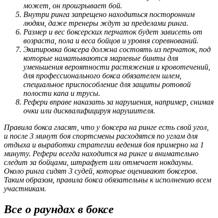
может, он проигрывает бой.
Внутри ринга запрещено находиться посторонним
людям, даже тренеры ждут за пределами ринга.
Размер и вес боксерских перчаток будет зависеть от
возраста, пола и веса бойцов и уровня соревнований.
Экипировка боксера должна состоять из перчаток, под
которые наматываются марлевые бинты для
уменьшения вероятности растяжения и кровотечений,
для профессионального бокса обязателен шлем,
специальное приспособление для защиты ротовой
полости капа и трусы.
Рефери вправе наказать за нарушения, например, снимая
очки или дисквалифицируя нарушителя.
Правила бокса гласят, что у боксера на ринге есть свой угол,
и после 3 минут боя спортсмены расходятся по углам для
отдыха и выработки стратегии ведения боя примерно на 1
минуту. Рефери всегда находится на ринге и внимательно
следит за бойцами, штрафует или отмечает нокдауны.
Около ринга сидят 3 судей, которые оценивают боксеров.
Таким образом, правила бокса обязательны к исполнению всем
участникам.
Все о раундах в боксе