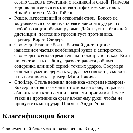
серию ударов в сочетании с техникой и силой. Панчеры
хорошо двигаются и отличаются физической силой.
Яркий пример: Майк Тайсон.
Решер. Агрессивный и открытый стиль. Боксер не
задумывается о защите, стараясь наносить удары из
любой позиции обеими руками. Действует на ближней
дистанции, постоянно прессингует противника.
Пример: Корри Сандерс.
Свормер. Ведение боя на близкой дистанции с
нанесением частых комбинаций хуков и апперкотов.
Свормеры всегда стремительны и быстры в атаках. Если
почувствовать слабину, сразу стараются добивать
соперника длинной серией точных ударов. Свормера
отличает умение держать удар, агрессивность, скорость
и выносливость. Пример: Мэни Пакияо.
Спойлер. Стиль ведения поединка «вторым номером».
Боксер постоянно уходит от открытого боя, старается
сбивать темп клинчами и грязными приемами. После
атаки на противника сразу вяжет ему руки, чтобы не
пропустить контрудар. Пример: Андре Уорд.
Классификация бокса
Современный бокс можно разделить на 3 вида: