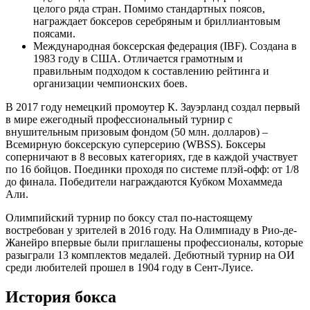
целого ряда стран. Помимо стандартных поясов,
награждает боксеров серебряным и бриллиантовым
поясами.
Международная боксерская федерация (IBF). Создана в
1983 году в США. Отличается грамотным и
правильным подходом к составлению рейтинга и
организации чемпионских боев.
В 2017 году немецкий промоутер К. Зауэрланд создал первый
в мире ежегодный профессиональный турнир с
внушительным призовым фондом (50 млн. долларов) –
Всемирную боксерскую суперсерию (WBSS). Боксеры
соперничают в 8 весовых категориях, где в каждой участвует
по 16 бойцов. Поединки проходя по системе плэй-офф: от 1/8
до финала. Победители награждаются Кубком Мохаммеда
Али.
Олимпийский турнир по боксу стал по-настоящему
востребован у зрителей в 2016 году. На Олимпиаду в Рио-де-
Жанейро впервые были приглашены профессионалы, которые
разыграли 13 комплектов медалей. Дебютный турнир на ОИ
среди любителей прошел в 1904 году в Сент-Луисе.
История бокса