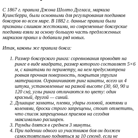
С 1867 г. правила Джона Шолто Дугласа, маркиза
Куинсберри, были основными для регулирования поединков
боксеров во всем мире. В 1882 г. данные правила были
признаны слишком жестокими, но современные боксерские
поединки взяли за основу большую часть предложенных
маркизом правил и добавили ряд новых.
Итак, каковы же правила бокса:
Размер боксерского ринга: соревнования проводят на
ринге в виде квадрата, размер которого составляет 5×6
м, с канатами по периметру, на нем предусмотрена
ровная прочная поверхность, покрытая упругим
материалом. Ограничивают ринг канаты, всего их 4
штуки, установленные на разной высоте (30, 60, 90 и
120 см), углы ринга отличаются по цвету: один
красный, другой — синий.
Душащие захваты, плевки, удары головой, локтями и
коленями, броски строго запрещены, стоит отметить,
что список запрещенных приемов на сегодня
максимально расширен.
Раунды длятся в среднем 3 минуты.
При падении одного из участников боя он должен
самостоятельно подняться за 10 секунд, если не