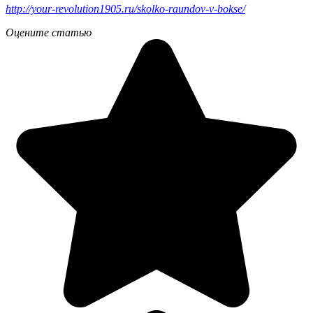
http://your-revolution1905.ru/skolko-raundov-v-bokse/
Оцените статью