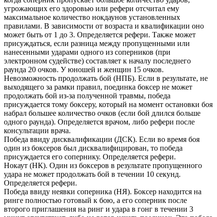
угрожающих его здоровью или рефери отсчитал ему
максимальное количество нокдаунов установленных
правилами. В зависимости от возраста и квалификации оно
может быть от 1 до 3. Определяется рефери. Также может
присуждаться, если разница между пропущенными или
нанесенными ударами одного из соперников (при
электронном судействе) составляет к началу последнего
раунда 20 очков. У юношей и женщин 15 очков.
Невозможность продолжать бой (НПБ). Если в результате, не
выходящего за рамки правил, поединка боксер не может
продолжать бой из-за полученной травмы, победа
присуждается тому боксеру, который на момент остановки боя
набрал большее количество очков (если бой длился больше
одного раунда). Определяется врачом, либо рефери после
консультации врача.
Победа ввиду дисквалификации (ДСК). Если во время боя
один из боксеров был дисквалифицирован, то победа
присуждается его сопернику. Определяется рефери.
Нокаут (НК). Один из боксеров в результате пропущенного
удара не может продолжать бой в течении 10 секунд.
Определяется рефери.
Победа ввиду неявки соперника (НЯ). Боксер находится на
ринге полностью готовый к бою, а его соперник после
второго приглашения на ринг и удара в гонг в течении 3