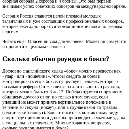
сборная собрала 2 серебра и 4 бронзы. Это был первый
значимый успех советских боксеров на международной арене.
Сегодня Россия славится целой плеядой молодых
талантливых и уже состоявших профессиональных боксеров,
которые ежегодно борются за чемпионские пояса по разным
версиям.
Читать еще: Опасен ли сом для человека. Может ли сом убить
и проглотить целиком человека
Сколько обычно раундов в боксе?
Дословно с английского языка «бокс» можно перевести как
«удар» или «пощечина». Чтобы следить за боем и
контролировать его в боксе, существует человек, которого
называют рефери. Он же следит за длительностью раундов,
которых может быть от 3 до 12. Победа отдается спортсмену,
сбившему другого с ног, но только в том случае, если
упавший не может принять вертикальное положение в
течение 10 секунд (нокаут), или в случае какой-то травмы
(технический нокаут). Бокс относится к контактному виду
спорта, где противники должны производить кулачные удары
в специальных перчатках. Многие задаются вопросом,
сколько раундов имеется в боксе?