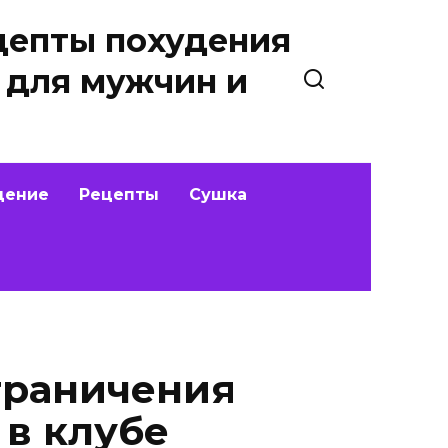
цепты похудения
 для мужчин и
дение
Рецепты
Сушка
граничения
 в клубе