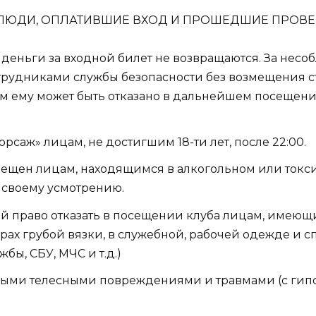
 ЛЮДИ, ОПЛАТИВШИЕ ВХОД И ПРОШЕДШИЕ ПРОВЕ
деньги за входной билет не возвращаются. За нес
трудниками службы безопасности без возмещения с
ом ему может быть отказано в дальнейшем посещен
саж» лицам, не достигшим 18-ти лет, после 22:00.
рещен лицам, находящимся в алкогольном или токс
 своему усмотрению.
ой право отказать в посещении клуба лицам, имею
ерах грубой вязки, в служебной, рабочей одежде и 
ы, СБУ, МЧС и т.д.)
вными телесными повреждениями и травмами (с гипс