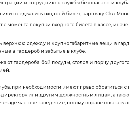
трации и сотрудников службы безопасности клуба
или предъявить входной билет, карточку ClubMoney,
ут с момента покупки входного билета в кассе, инач
ть верхнюю одежду и крупногабаритные вещи в гар
ные в гардероб и забытые в клубе.
а от гардероба, бой посуды, столов и порчу другог
ией.
уба, при необходимости имеют право обратиться с
-директору или другим должностным лицам, а также
orsage частное заведение, потому вправе отказать 