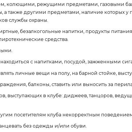
ием, колющими, режущими предметами, газовыми ба
, а также другими предметами, наличие которых у 
ов службы охраны.
пиртные, безалкогольные напитки, продукты питани
пиротехнические средства.
ными.
я находиться с напитками, посудой, зажженными сига
влять личные вещи на полу, на барной стойке, выступ
аждения, балконы, ставить или выносить за перила 
, выступающих в клубе: диджеев, танцоров, ведущих 
угим посетителям клуба некорректным поведением, 
танцевать без одежды и/или обуви.