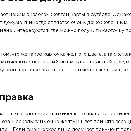
ает неким аналогом желтой карты в футболе. Однако 
тот документ иногда является очень даже желанным
тивно интересуются, где можно получить карточку п
том, что же такое карточка желтого цвета, а также к
психических отклонений выписывают данный документ
ему этой карточке был присвоен именно желтый цвет.
справка
меются отклонения психического плана, теоретичес
гноза. Поскольку именно желтый цвет принято ассо
иден. Если физическое лицо получает документ подо