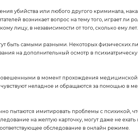
шения убийства или любого другого криминала, на
итателей возникает вопрос на тему того, играет ли ро
му лицу, в независимости от того, сколько ему лет.
гут быть самыми разными. Некоторых физических ли
ания на дополнительный осмотр в психиатрическую
новешенными в момент прохождения медицинской 
ми чувствуют неладное и обращаются за помощью в 
чно пытаются имитировать проблемы с психикой, чт
ледование на желтую карточку, могут даже не ехать
оответствующее обследование в онлайн режиме.