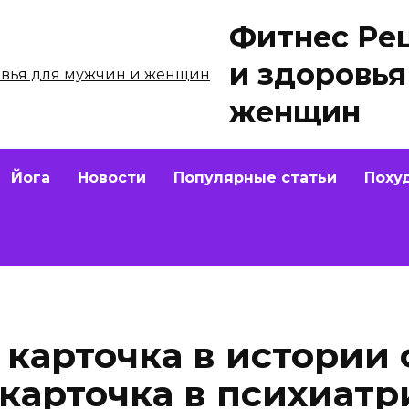
Фитнес Ре
и здоровья
женщин
Йога
Новости
Популярные статьи
Поху
карточка в истории 
 карточка в психиат