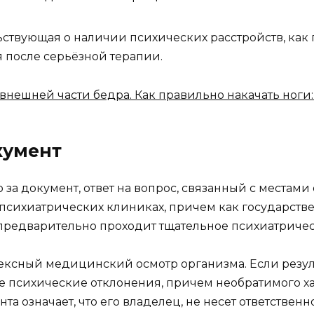
льствующая о наличии психических расстройств, как 
 после серьёзной терапии.
нешней части бедра. Как правильно накачать ноги:
кумент
о за документ, ответ на вопрос, связанный с местами
психиатрических клиниках, причем как государствен
 предварительно проходит тщательное психиатриче
ксный медицинский осмотр организма. Если результ
психические отклонения, причем необратимого хара
а означает, что его владелец, не несет ответственно