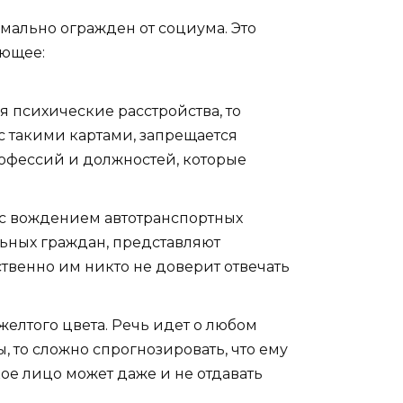
мально огражден от социума. Это
ующее:
 психические расстройства, то
с такими картами, запрещается
рофессий и должностей, которые
й с вождением автотранспортных
льных граждан, представляют
ственно им никто не доверит отвечать
елтого цвета. Речь идет о любом
, то сложно спрогнозировать, что ему
ое лицо может даже и не отдавать