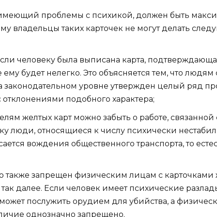
, имеющий проблемы с психикой, должен быть макси
ому владельцы таких карточек не могут делать след
сли человеку была выписана карта, подтверждающая
ему будет нелегко. Это объясняется тем, что людям 
На законодательном уровне утвержден целый ряд п
 отклонениями подобного характера;
елям желтых карт можно забыть о работе, связанно
ьку люди, относящиеся к числу психически нестаби
асается вождения общественного транспорта, то есте
;
 также запрещен физическим лицам с карточками ж
так далее. Если человек имеет психические разлады
 может послужить орудием для убийства, а физическ
 наличие однозначно запрещено.