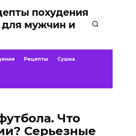
цепты похудения
 для мужчин и
дение
Рецепты
Сушка
футбола. Что
рии? Серьезные