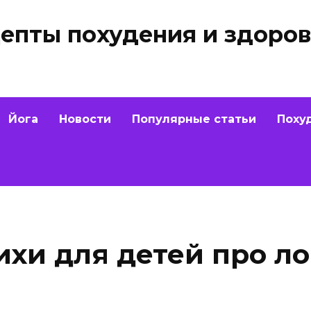
епты похудения и здоров
Йога
Новости
Популярные статьи
Поху
ихи для детей про л