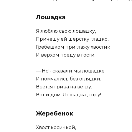
Лошадка
Я люблю свою лошадку,
Причешу ей шерстку гладко,
Гребешком приглажу хвостик
И верхом поеду в гости.
— Но!- сказали мы лошадке
И помчались без оглядки.
Вьётся грива на ветру.
Вот и дом. Лошадка , тпру!
Жеребенок
Хвост косичкой,