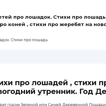
етей про лошадок. Стихи про лошадь 
ро коней , стихи про жеребят на но
адок. Стихи про лошадь
ихи про лошадей , стихи пр
вогодний утренник. Год 
удет годом Зеленой или Синей Деревянной Лошади