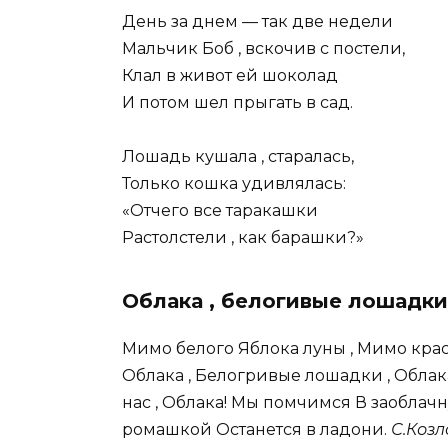
День за днем — так две недели
Мальчик Боб , вскочив с постели,
Клал в живот ей шоколад
И потом шел прыгать в сад.
Лошадь кушала , старалась,
Только кошка удивлялась:
«Отчего все таракашки
Растолстели , как барашки?»
Облака , белогивые лошадки
Мимо белого Яблока луны , Мимо красн
Облака , Белогривые лошадки , Облака 
нас , Облака! Мы помчимся В заоблач
ромашкой Останется в ладони.
С.Козл