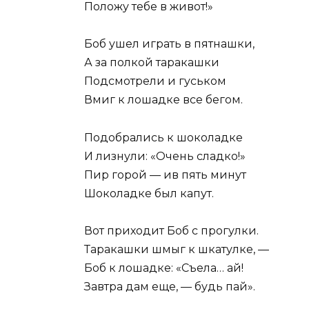
Положу тебе в живот!»
Боб ушел играть в пятнашки,
А за полкой таракашки
Подсмотрели и гуськом
Вмиг к лошадке все бегом.
Подобрались к шоколадке
И лизнули: «Очень сладко!»
Пир горой — ив пять минут
Шоколадке был капут.
Вот приходит Боб с прогулки.
Таракашки шмыг к шкатулке, —
Боб к лошадке: «Съела… ай!
Завтра дам еще, — будь пай».