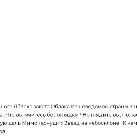
ого Яблока заката Облака Из неведомой страны К на
, Что вы мчитесь без оглядки? Не глядите вы, Пожал
ную даль Мимо гаснущих Звёзд на небосклоне , К на
ов