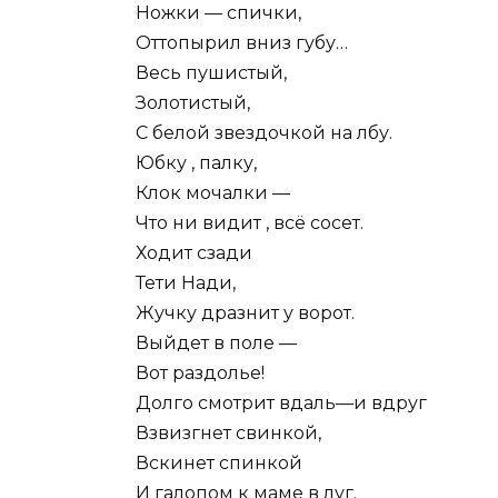
Ножки — спички,
Оттопырил вниз губу…
Весь пушистый,
Золотистый,
С белой звездочкой на лбу.
Юбку , палку,
Клок мочалки —
Что ни видит , всё сосет.
Ходит сзади
Тети Нади,
Жучку дразнит у ворот.
Выйдет в поле —
Вот раздолье!
Долго смотрит вдаль—и вдруг
Взвизгнет свинкой,
Вскинет спинкой
И галопом к маме в луг.