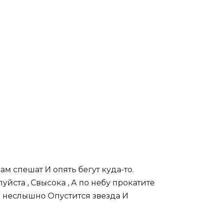
м спешат И опять бегут куда-то.
уйста , Свысока , А по небу прокатите
м неслышно Опустится звезда И