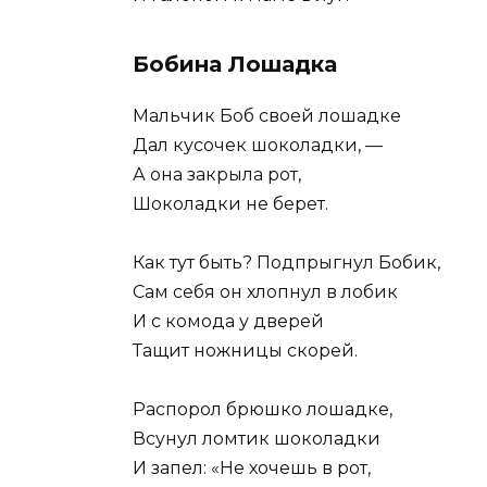
Бобина Лошадка
Мальчик Боб своей лошадке
Дал кусочек шоколадки, —
А она закрыла рот,
Шоколадки не берет.
Как тут быть? Подпрыгнул Бобик,
Сам себя он хлопнул в лобик
И с комода у дверей
Тащит ножницы скорей.
Распорол брюшко лошадке,
Всунул ломтик шоколадки
И запел: «Не хочешь в рот,