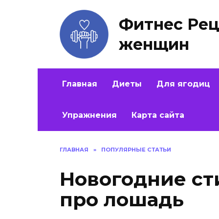
Перейти
к
Фитнес Рец
содержанию
женщин
Главная
Диеты
Для ягодиц
Упражнения
Карта сайта
ГЛАВНАЯ
»
ПОПУЛЯРНЫЕ СТАТЬИ
Новогодние ст
про лошадь