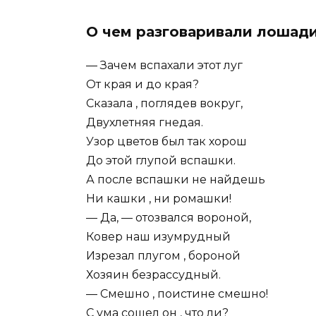
О чем разговаривали лошади
— Зачем вспахали этот луг
От края и до края?
Сказала , поглядев вокруг,
Двухлетняя гнедая.
Узор цветов был так хорош
До этой глупой вспашки.
А после вспашки не найдешь
Ни кашки , ни ромашки!
— Да, — отозвался вороной,
Ковер наш изумрудный
Изрезал плугом , бороной
Хозяин безрассудный.
— Смешно , поистине смешно!
С ума сошел он , что ли?