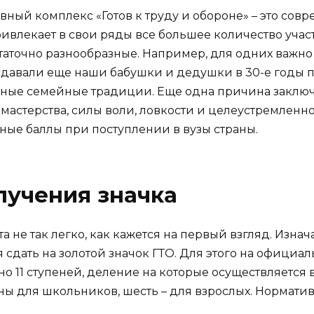
ный комплекс «Готов к труду и обороне» – это сов
ивлекает в свои ряды все большее количество учас
статочно разнообразные. Например, для одних важн
давали еще наши бабушки и дедушки в 30-е годы п
ые семейные традиции. Еще одна причина заключает
мастерства, силы воли, ловкости и целеустремленно
ные баллы при поступлении в вузы страны.
лучения значка
 не так легко, как кажется на первый взгляд. Изнач
 сдать на золотой значок ГТО. Для этого на официал
о 11 ступеней, деление на которые осуществляется в
ны для школьников, шесть – для взрослых. Нормати