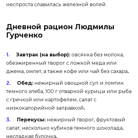
неспроста славилась железной волей.
Дневной рацион Людмилы
Гурченко
Завтрак (на выбор):
овсянка без молока,
обезжиренный творог с ложкой меда или
джема, омлет, а также кофе или чай без сахара
.
Обед:
нежирный овощной суп и ломтик
темного хлеба, 100 г отварной курицы или рыба
с гречкой или картофелем, салат с
низкокалорийной заправкой
.
Перекусы:
нежирный творог, фруктовый
салат, несколько кубиков темного шоколада,
несладкая булочка
.