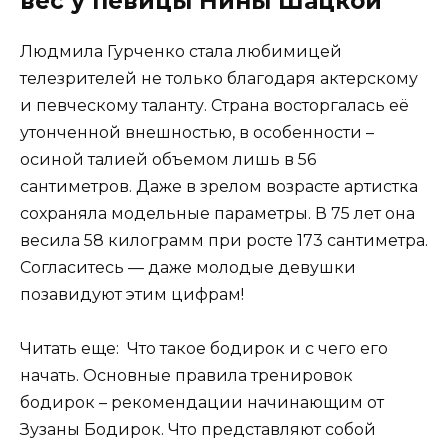
вес у певицы Нины Шацкой
Людмила Гурченко стала любимицей
телезрителей не только благодаря актерскому
и певческому таланту. Страна восторгалась её
утонченной внешностью, в особенности –
осиной талией объемом лишь в 56
сантиметров. Даже в зрелом возрасте артистка
сохраняла модельные параметры. В 75 лет она
весила 58 килограмм при росте 173 сантиметра.
Согласитесь — даже молодые девушки
позавидуют этим цифрам!
Читать еще: Что такое бодирок и с чего его
начать. Основные правила тренировок
бодирок – рекомендации начинающим от
Зузаны Бодирок. Что представляют собой