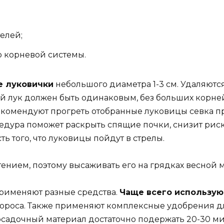
елей;
ю корневой системы.
е луковички
небольшого диаметра 1-3 см. Удаляют
лук должен быть одинаковым, без больших корней 
омендуют прогреть отобранные луковицы севка при
роцедура поможет раскрыть спящие почки, снизит р
ь того, что луковицы пойдут в стрелы.
ением, поэтому высаживать его на грядках весной м
рименяют разные средства.
Чаще всего использую
пороса. Также применяют комплексные удобрения д
осадочный материал достаточно подержать 20-30 ми