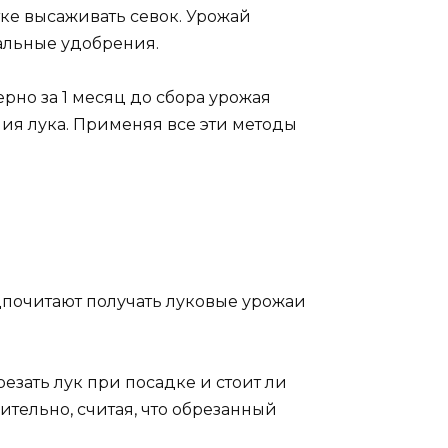
тке высаживать севок. Урожай
альные удобрения.
ерно за 1 месяц до сбора урожая
ния лука. Применяя все эти методы
почитают получать луковые урожаи
езать лук при посадке и стоит ли
тельно, считая, что обрезанный