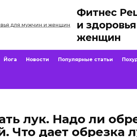
Фитнес Ре
и здоровья
женщин
Йога
Новости
Популярные статьи
Поху
ть лук. Надо ли обр
. Что дает обрезка 