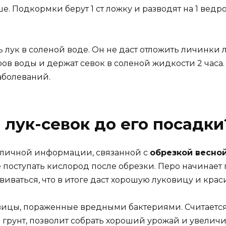
. Подкормки берут 1 ст ложку и разводят на 1 ведро
лук в соленой воде. Он не даст отложить личинки 
ров воды и держат севок в соленой жидкости 2 часа.
аболеваний.
 лук-севок до его посадки
азличной информации, связанной с
обрезкой весно
е поступать кислород после обрезки. Перо начинает 
иваться, что в итоге даст хорошую луковицу и крас
вицы, пораженные вредными бактериями. Считается,
грунт, позволит собрать хороший урожай и увеличи