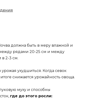
удения
 Почва должна быть в меру влажной и
 между рядами 20-25 см и между
в 2-3 см.
о урожая ухудшиться. Когда севок
В итоге снижается урожайность овоща.
 луковую муху и способны
сток,
где до этого росли: