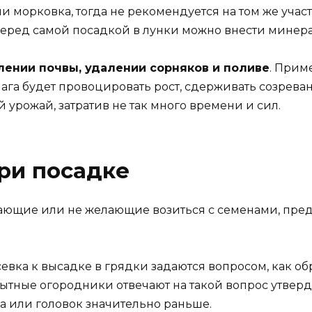
ли морковка, тогда не рекомендуется на том же учас
Перед самой посадкой в лунки можно внести минер
лении почвы, удалении сорняков и поливе
. Прим
ага будет провоцировать рост, сдерживать созрева
урожай, затратив не так много времени и сил.
при посадке
ающие или не желающие возиться с семенами, пред
евка к высадке в грядки задаются вопросом, как обр
тные огородники отвечают на такой вопрос утверди
а или головок значительно раньше.