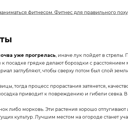
 заниматься фитнесом. Фитнес для правильного пох
еты
почва уже прогрелась
, иначе лук пойдет в стрелы.
 к посадке грядке делают бороздки с расстоянием
иал заглубляют, чтобы сверху потом был слой земли 
ицы, тогда процесс прорастания затянется, качеств
я посадка приводит к повреждению и гибели севка. 
нок либо морковь. Эти растения хорошо отпугивают
ущих культур. Лучшим местом на огороде станет уча