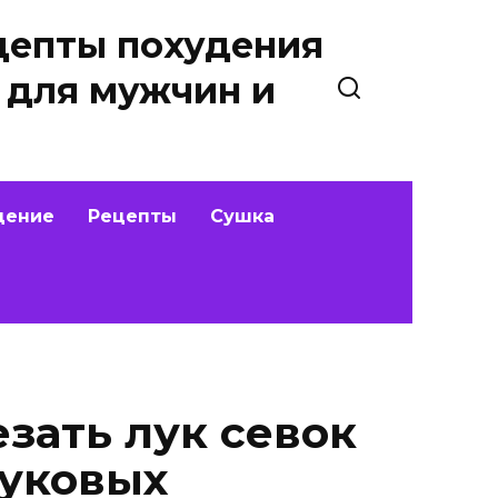
цепты похудения
 для мужчин и
дение
Рецепты
Сушка
езать лук севок
луковых