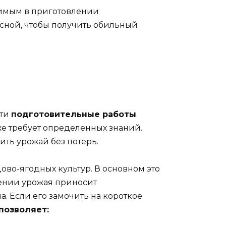
нимым в приготовлении
есной, чтобы получить обильный
сти
подготовительные работы
.
кже требует определенных знаний.
ить урожай без потерь.
о-ягодных культур. В основном это
чении урожая приносит
. Если его замочить на короткое
позволяет: