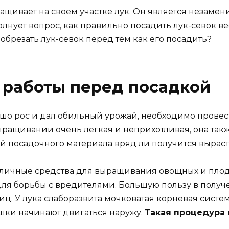
щивает на своем участке лук. Он является незаме
лнует вопрос, как правильно посадить лук-севок в
 обрезать лук-севок перед тем как его посадить?
 работы перед посадкой
ошо рос и дал обильный урожай, необходимо прове
 выращивании очень легкая и неприхотливая, она та
ой посадочного материала вряд ли получится выраст
ичные средства для выращивания овощных и плодов
ля борьбы с вредителями. Большую пользу в полу
. У лука слаборазвита мочковатая корневая система
ешки начинают двигаться наружу.
Такая процедура 