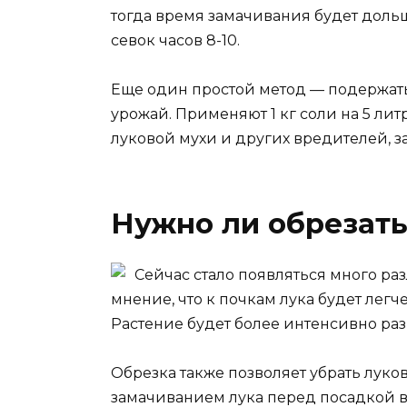
тогда время замачивания будет дольше
севок часов 8-10.
Еще один простой метод — подержать 
урожай. Применяют 1 кг соли на 5 лит
луковой мухи и других вредителей, з
Нужно ли обрезать
Сейчас стало появляться много р
мнение, что к почкам лука будет легч
Растение будет более интенсивно разв
Обрезка также позволяет убрать луко
замачиванием лука перед посадкой в 