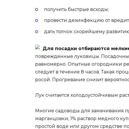
получить быстрые всходы;
провести дезинфекцию от вредит
дать толчок скорейшему развити
Для посадки отбираются мелки
поврежденные луковицы. Посадочный 
равномерно. Опытные огородники рек
следует в течение 8 часов. Такая п
росой. Прогревание снизит вероятност
Лук считается холодоустойчивым раст
Многие садоводы для замачивания п
марганцовки, 1% раствор медного ку
простой воде или другом средстве п