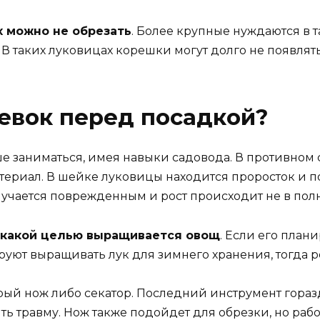
х можно не обрезать
. Более крупные нуждаются в 
 В таких луковицах корешки могут долго не появлять
севок перед посадкой?
е заниматься, имея навыки садовода. В противном 
териал. В шейке луковицы находится проросток и п
олучается поврежденным и рост происходит не в пол
с какой целью выращивается овощ
. Если его плани
ируют выращивать лук для зимнего хранения, тогда р
рый нож либо секатор. Последний инструмент горазд
ть травму. Нож также подойдет для обрезки, но раб