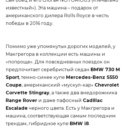
сам боец и его слоган NOTORIOUS («печально
известный»). Эта машина – подарок от
американского дилера Rolls Royce в честь
победы в 2016 году.
Помимо уже упомянутых дорогих моделей, у
Макгрегора в коллекции есть машины и
«попроще». Для повседневных поездок он
предпочитает серебристый седан
BMW 730 M
Sport
, темно-синее купе
Mercedes-Benz S550
Coupe
, американский «мускул-кар»
Chevrolet
Corvette Stingray
, а также два внедорожника
Range Rover
и даже пафосный
Cadillac
Escalade
черного цвета. Есть у Макгрегора и
машина, соответствующая самым последним
трендам, гибридное купе
BMW i8
.