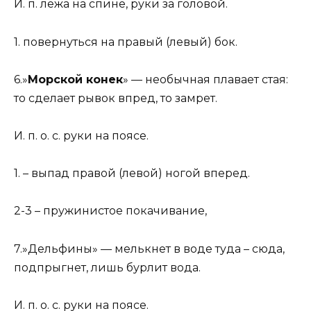
И. п. лежа на спине, руки за головой.
1. повернуться на правый (левый) бок.
6.»
Морской конек
» — необычная плавает стая:
то сделает рывок впред, то замрет.
И. п. о. с. руки на поясе.
1. – выпад правой (левой) ногой вперед.
2-3 – пружинистое покачивание,
7.»Дельфины» — мелькнет в воде туда – сюда,
подпрыгнет, лишь бурлит вода.
И. п. о. с. руки на поясе.