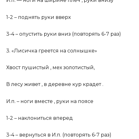
И.п. — ноги на ширине плеч , руки внизу
1-2 – поднять руки вверх
3-4 – опустить руки вниз (повторять 6-7 раз)
3. «Лисичка греется на солнышке»
Хвост пушистый , мех золотистый,
В лесу живет , в деревне кур крадет .
И.п. – ноги вместе , руки на поясе
1-2 – наклониться вперед
3-4 – вернуться в И.п. (повторять 6-7 раз)