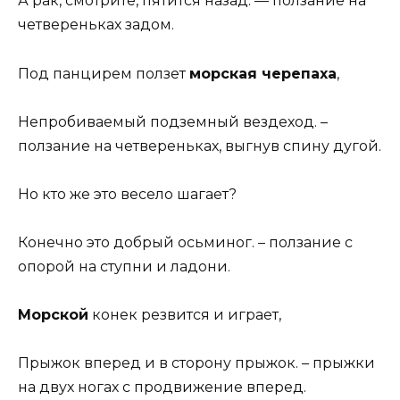
А рак, смотрите, пятится назад. — ползание на
четвереньках задом.
Под панцирем ползет
морская черепаха
,
Непробиваемый подземный вездеход. –
ползание на четвереньках, выгнув спину дугой.
Но кто же это весело шагает?
Конечно это добрый осьминог. – ползание с
опорой на ступни и ладони.
Морской
конек резвится и играет,
Прыжок вперед и в сторону прыжок. – прыжки
на двух ногах с продвижение вперед.