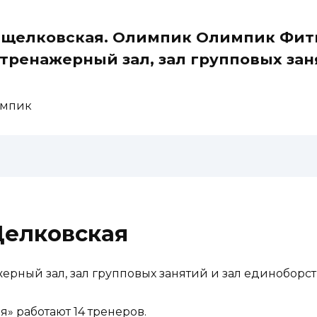
о щелковская. Олимпик Олимпик Фи
ь тренажерный зал, зал групповых за
импик
елковская
жерный зал, зал групповых занятий и зал единоборст
» работают 14 тренеров.