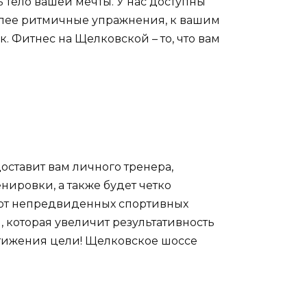
ь тело вашей мечты. У нас доступны
более ритмичные упражнения, к вашим
. Фитнес на Щелковской – то, что вам
оставит вам личного тренера,
нировки, а также будет четко
 от непредвиденных спортивных
, которая увеличит результативность
стижения цели! Щелковское шоссе