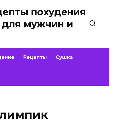
цепты похудения
 для мужчин и
дение
Рецепты
Сушка
Олимпик