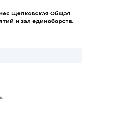
тнес Щелковская Общая
нятий и зал единоборств.
в.