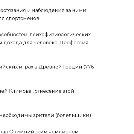
 состязания и наблюдения за ними
ля спортсменов
пособностей, психофизиологических
м дохода для человека. Профессия
пийских играх в Древней Греции (776
ией Климова , отнесение этой
ену необходимы зрители (болельшики)
– стал Олимпийским чемпионом!