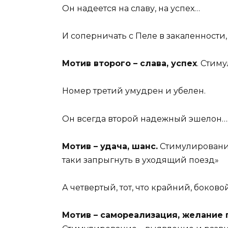
Он надеется на славу, на успех…
И соперничать с Пеле в закаленности,
Мотив второго – слава, успех
. Стим
Номер третий умудрен и убелен.
Он всегда второй надежный эшелон….У
Мотив – удача, шанс.
Стимулирование
таки запрыгнуть в уходящий поезд»
А четвертый, тот, что крайний, боково
Мотив – самореализация, желание п