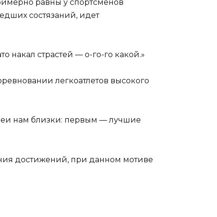
примерно равны у спортсменов
едших состязаний, идет
то накал страстей — о-го-го какой.»
соревновании легкоатлетов высокого
 идеи нам близки: первым — лучшие
ания достижений, при данном мотиве