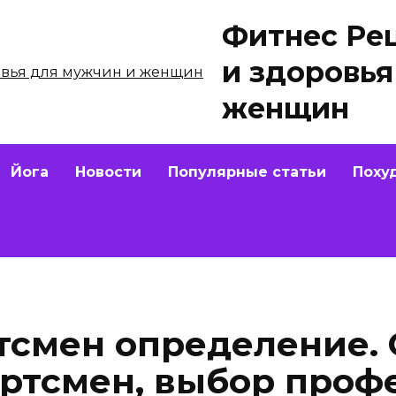
Фитнес Ре
и здоровья
женщин
Йога
Новости
Популярные статьи
Поху
ртсмен определение.
ртсмен, выбор проф