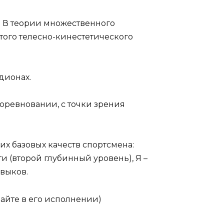
о) В теории множественного
итого телесно-кинестетического
дионах.
соревновании, с точки зрения
х базовых качеств спортсмена:
 (второй глубинный уровень), Я –
выков.
айте в его исполнении)