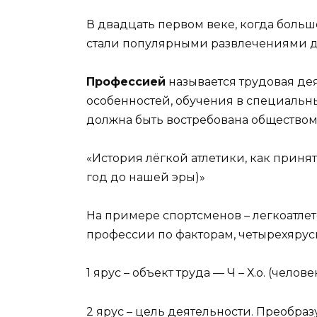
В двадцать первом веке, когда больш
стали популярными развлечениями д
Профессией
называется трудовая де
особенностей, обучения в специальны
должна быть востребована обществом
«История лёгкой атлетики, как приня
год до нашей эры)»
На примере спортсменов – легкоатлето
профессии по факторам, четырехярус
1 ярус – объект труда — Ч – Х.о. (че
2 ярус – цель деятельности. Преобр