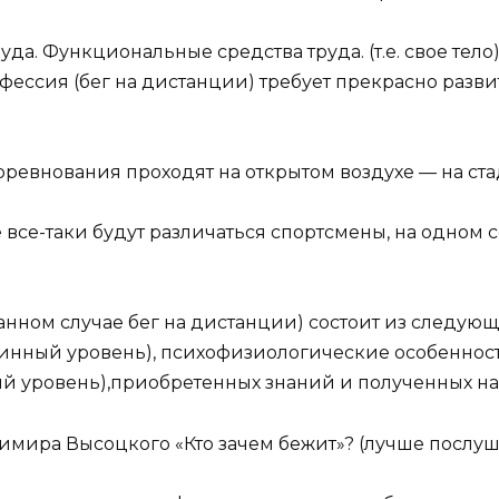
руда. Функциональные средства труда. (т.е. свое тел
рофессия (бег на дистанции) требует прекрасно разв
 соревнования проходят на открытом воздухе — на ста
все-таки будут различаться спортсмены, на одном 
ном случае бег на дистанции) состоит из следующи
инный уровень), психофизиологические особенности
й уровень),приобретенных знаний и полученных на
мира Высоцкого «Кто зачем бежит»? (лучше послуш