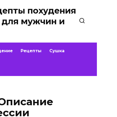
цепты похудения
 для мужчин и
дение
Рецепты
Сушка
 Описание
ессии