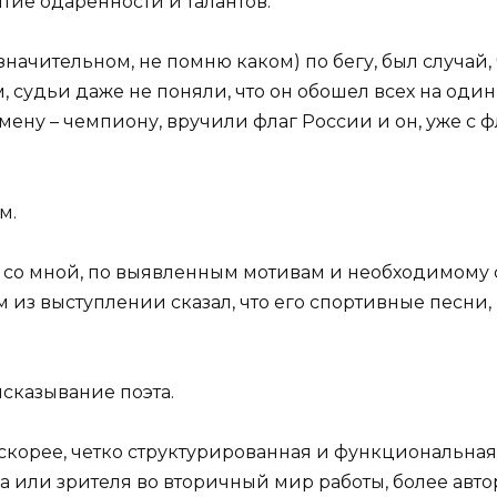
тие одаренности и талантов.
значительном, не помню каком) по бегу, был случай
судьи даже не поняли, что он обошел всех на один к
мену – чемпиону, вручили флаг России и он, уже с 
м.
ны со мной, по выявленным мотивам и необходимому 
из выступлении сказал, что его спортивные песни, н
ысказывание поэта.
, скорее, четко структурированная и функциональная 
а или зрителя во вторичный мир работы, более ав