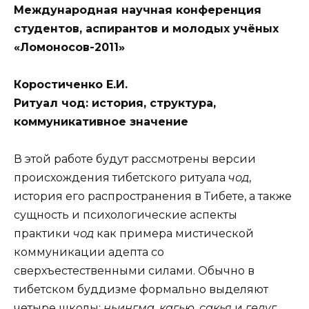
Международная научная конференция
студентов, аспирантов и молодых учёных
«Ломоносов-2011»
Коростиченко Е.И.
Ритуал чод: история, структура,
коммуникативное значение
В этой работе будут рассмотрены версии
происхождения тибетского ритуала
чод
,
история его распространения в Тибете, а также
сущность и психологические аспекты
практики
чод
как примера мистической
коммуникации адепта со
сверхъестественными силами. Обычно в
тибетском буддизме формально выделяют
четыре школы:
ньингма
,
кагью
,
сакья
и
гелуг
,