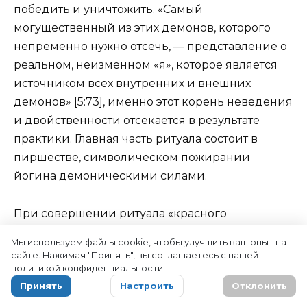
победить и уничтожить. «Самый
могущественный из этих демонов, которого
непременно нужно отсечь, — представление о
реальном, неизменном «я», которое является
источником всех внутренних и внешних
демонов» [5:73], именно этот корень неведения
и двойственности отсекается в результате
практики. Главная часть ритуала состоит в
пиршестве, символическом пожирании
йогина демоническими силами.
При совершении ритуала «красного
пиршества» адепт трубит в
канглинг
Мы используем файлы cookie, чтобы улучшить ваш опыт на
(ритуальная труба, сделанная из человеческой
сайте. Нажимая "Принять", вы соглашаетесь с нашей
бедренной кости), созывая на пир
политикой конфиденциальности.
всевозможных демонов. Полностью
Принять
Настроить
Отклонить
сконцентрировавшись, он воображает