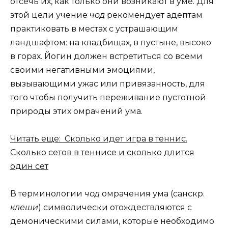
отсечь их, как только они возникают в уме. Для
этой цели учение
чод
рекомендует адептам
практиковать в местах с устрашающим
ландшафтом: на кладбищах, в пустыне, высоко
в горах. Йогин должен встретиться со всеми
своими негативными эмоциями,
вызывающими ужас или привязанность, для
того чтобы получить переживание пустотной
природы этих омрачений ума.
Читать еще: Сколько идет игра в теннис.
Сколько сетов в теннисе и сколько длится
один сет
В терминологии
чод
омрачения ума (санскр.
клеши
) символически отождествляются с
демоническими силами, которые необходимо