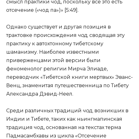
смысл практики чод, поскольку все это есть
отсечение («чод па»)» [5:49].
Однако существует и другая позиция в
трактовке происхождения
чод,
сводящая эту
практику к автохтонному тибетскому
шаманизму. Наиболее известными
приверженцами этой версии были
феноменолог религии Мирча Элиаде,
переводчик «Тибетской книги мертвых» Эванс-
Венц, знаменитая путешественница по Тибету
Александра Дэвид-Неел.
Среди различных традиций
чод
, возникших в
Индии и Тибете, таких как ньингмапинская
традиция чод, основанная на текстах терма
Падмасамбхавы из цикла «Отсечение