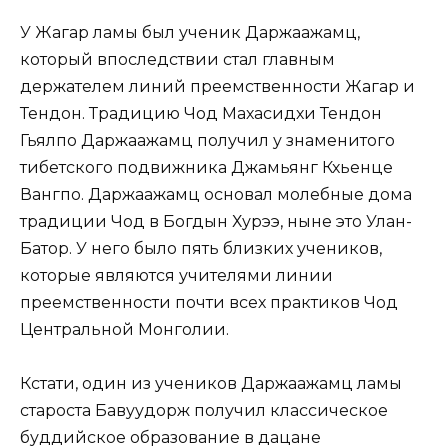
У Жагар ламы был ученик Даржаажамц,
который впоследствии стал главным
держателем линий преемственности Жагар и
Тендон. Традицию Чод Махасидхи Тендон
Гьялпо Даржаажамц получил у знаменитого
тибетского подвижника Джамьянг Кхьенце
Вангпо. Даржаажамц основал молебные дома
традиции Чод в Богдын Хурээ, ныне это Улан-
Батор. У него было пять близких учеников,
которые являются учителями линии
преемственности почти всех практиков Чод
Центральной Монголии.
Кстати, один из учеников Даржаажамц ламы
староста Бавуудорж получил классическое
буддийское образование в дацане