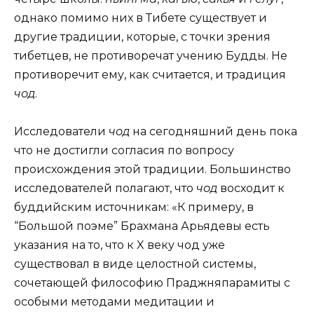
однако помимо них в Тибете существует и
другие традиции, которые, с точки зрения
тибетцев, не противоречат учению Будды. Не
противоречит ему, как считается, и традиция
чод
.
Исследователи
чод
на сегодняшний день пока
что не достигли согласия по вопросу
происхождения этой традиции. Большинство
исследователей полагают, что
чод
восходит к
буддийским источникам: «К примеру, в
“Большой поэме” Брахмана Арьядевы есть
указания на то, что к X веку чод уже
существовал в виде целостной системы,
сочетающей философию Праджняпарамиты с
особыми методами медитации и