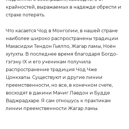
крайностей, выражаемых в надежде обрести и
страхе потерять.
Что касается Чод в Монголии, в нашей стране
наиболее широко распространены традиции
Махасидхи Тендон Гьялпо, Жагар ламы, Ноён
хутухты. В последнее время благодаря Богдо-
гэгэну IX и его ученикам получила
распространение традиция Чод Чже
Цонкхапы. Существуют и другие линии
преемственности, но все, в конечном счете,
восходят в дакини Мачиг Лавдон и Будде
Ваджрадхаре. Я сам отношусь к практикам
линии преемственности Жагар ламы.