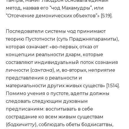
Тантры, Мачиг Лабдрон основала единый
метод, назвав его “чод Махамудры”, или
“Отсечение демонических объектов”» [5:19].
Последователи системы
чод
принимают
теорию Пустотности (суть Праджняпарамиты),
которая означает: «во-первых, отказ от
концепции реальности дхарм, которые
составляют индивидуальный поток сознания
личности (
сантана
), и, во-вторых, неприятие
представления о реальности и
материальности других живых существ» [1:514].
Помимо учения о пустоте, адепты должны
следовать следующим духовным
предписаниям: воспитывать в себе
сострадание ко всем живым существам
(
бодхичитту
), соблюдать обеты бодхисаттвы,