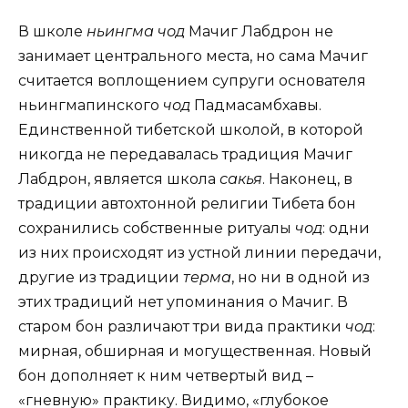
В школе
ньингма чод
Мачиг Лабдрон не
занимает центрального места, но сама Мачиг
считается воплощением супруги основателя
ньингмапинского
чод
Падмасамбхавы.
Единственной тибетской школой, в которой
никогда не передавалась традиция Мачиг
Лабдрон, является школа
сакья
. Наконец, в
традиции автохтонной религии Тибета бон
сохранились собственные ритуалы
чод
: одни
из них происходят из устной линии передачи,
другие из традиции
терма
, но ни в одной из
этих традиций нет упоминания о Мачиг. В
старом бон различают три вида практики
чод
:
мирная, обширная и могущественная. Новый
бон дополняет к ним четвертый вид –
«гневную» практику. Видимо, «глубокое