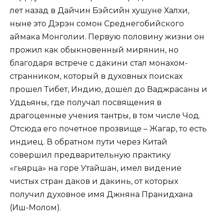
лет назад в Дайчин Бэйсийн хушуне Халхи,
ныне это Дэрэн сомон Среднегобийского
аймака Монголии. Первую половину жизни он
прожил как обыкновенный мирянин, но
благодаря встрече с дакини стал монахом-
странником, который в духовных поисках
прошел Тибет, Индию, дошел до Ваджрасаны и
Уддьяны, где получал посвящения в
драгоценные учения тантры, в том числе Чод.
Отсюда его почетное прозвище – Жагар, то есть
индиец. В обратном пути через Китай
совершил предварительную практику
«гьярца» на горе Утайшан, имел видение
чистых стран даков и дакинь, от которых
получил духовное имя Джняна Пранидхана
(Иш-Молом).