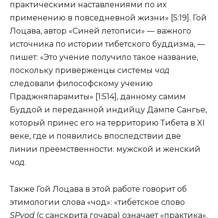
практическими наставлениями по их
применению в повседневной жизни» [5:19]. Гой
Лоцава, автор «Синей летописи» — важного
источника по истории тибетского буддизма, —
пишет: «Это учение получило такое название,
поскольку приверженцы системы
чод
следовали философскому учению
Праджняпарамиты» [1:514], данному самим
Буддой и переданной индийцу Дампе Сангье,
который принес его на территорию Тибета в XI
веке, где и появились впоследствии две
линии преемственности: мужской и женский
чод
.
Также Гой Лоцава в этой работе говорит об
этимологии слова «чод»: «тибетское слово
SPyod
(с санскрита гочара) означает «практика».