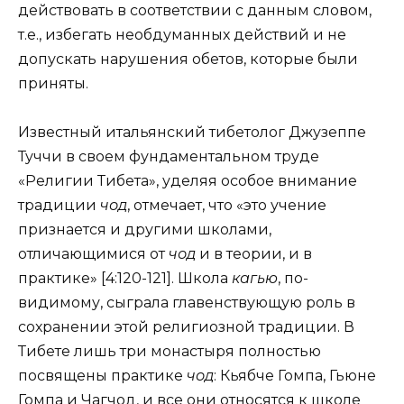
действовать в соответствии с данным словом,
т.е., избегать необдуманных действий и не
допускать нарушения обетов, которые были
приняты.
Известный итальянский тибетолог Джузеппе
Туччи в своем фундаментальном труде
«Религии Тибета», уделяя особое внимание
традиции
чод
, отмечает, что «это учение
признается и другими школами,
отличающимися от
чод
и в теории, и в
практике» [4:120-121]. Школа
кагью
, по-
видимому, сыграла главенствующую роль в
сохранении этой религиозной традиции. В
Тибете лишь три монастыря полностью
посвящены практике
чод
: Кьябче Гомпа, Гьюне
Гомпа и Чагчод, и все они относятся к школе