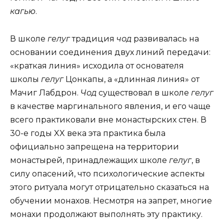
кагью
.
В школе
гелуг
традиция
чод
развивалась на
основании соединения двух линий передачи:
«краткая линия» исходила от основателя
школы
гелуг
Цонкапы, а «длинная линия» от
Мачиг Лабдрон.
Чод
существовал в школе
гелуг
в качестве маргинального явления, и его чаще
всего практиковали вне монастырских стен. В
30-е годы XX века эта практика была
официально запрещена на территории
монастырей, принадлежащих школе
гелуг
, в
силу опасений, что психологические аспекты
этого ритуала могут отрицательно сказаться на
обучении монахов. Несмотря на запрет, многие
монахи продолжают выполнять эту практику.