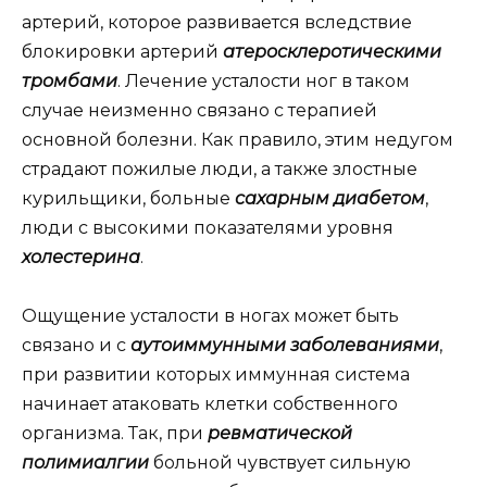
артерий, которое развивается вследствие
блокировки артерий
а
теросклеротическими
тромбами
. Лечение усталости ног в таком
случае неизменно связано с терапией
основной болезни. Как правило, этим недугом
страдают пожилые люди, а также злостные
курильщики, больные
сахарным диабетом
,
люди с высокими показателями уровня
холестерина
.
Ощущение усталости в ногах может быть
связано и с
аутоиммунными заболеваниями
,
при развитии которых иммунная система
начинает атаковать клетки собственного
организма. Так, при
ревматической
полимиалгии
больной чувствует сильную