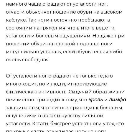
намного чаще страдают от усталости ног,
отчасти объясняет ношение обуви на высоком
каблуке. Так ноги постоянно пребывают в
состоянии напряжения, что в итоге ведет к
усталости и болевым ощущениям. Но даже при
ношении обуви на плоской подошве ноги
могут сильно уставать, если обувь тесная либо
очень свободная.
От усталости ног страдают не только те, кто
много ходит, но и люди, игнорирующие
физическую активность. Сидячий образ жизни
неизменно приводит к тому, что
кровь
и
лимфа
застаиваются, что в итоге приводит к болевым
ощущениям в ногах и чувству сильной
усталости. Кстати, быстрее устают ноги у тех, кто
привык сидеть, закидывая ногу на ногу.