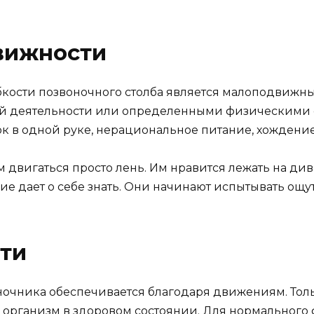
вижности
ости позвоночного столба является малоподвижный
ой деятельности или определенными физическими 
к в одной руке, нерациональное питание, хождение 
 двигаться просто лень. Им нравится лежать на див
 дает о себе знать. Они начинают испытывать ощу
ти
воночника обеспечивается благодаря движениям. То
 организм в здоровом состоянии. Для нормального