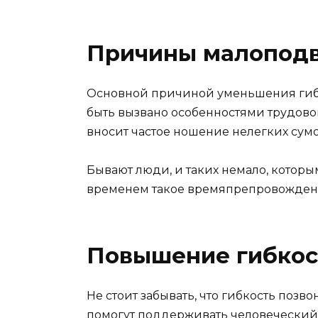
Причины малопод
Основной причиной уменьшения гибк
быть вызвано особенностями трудов
вносит частое ношение нелегких сумо
Бывают люди, и таких немало, которым
временем такое времяпрепровождение
Повышение гибкос
Не стоит забывать, что гибкость поз
помогут поддерживать человеческий