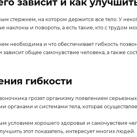
его зависит и как улучшит
ым стержнем, на котором держится все тело. У неко
 наклоны и повороты, а есть такие, кто с трудом мо
ем необходима и что обеспечивает гибкость позвон
и зависит общее самочувствие человека, а также сос
ения гибкости
воночника грозят организму появлением серьезных
семи органами и системами тела, которая осуществл
м условием хорошего здоровья и самочувствия чел
улучшить этот показатель, интересует многих людей.