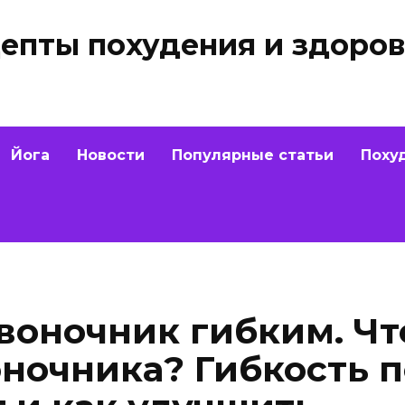
епты похудения и здоров
Йога
Новости
Популярные статьи
Поху
звоночник гибким. Чт
оночника? Гибкость 