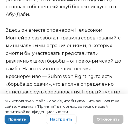
основал собственный клуб боевых искусств в
Абу-Даби.
Здесь он вместе с тренером Нельсоном
Монтейро разработал правила соревнований с
минимальными ограничениями, в которых
смогли бы участвовать представители
различных школ борьбы – от греко-римской до
самбо. Назвать их он решил весьма
красноречиво — Submission Fighting, то есть
«борьба до сдачи», что вполне определенно
описывало суть соревнования. Первый турнир
прошел в 1998 году, открыв эпоху развития
Мы используем файлы cookie, чтобы улучшить ваш опыт на
сайте. Нажимая "Принять", вы соглашаетесь с нашей
грэпплинга в мировом масштабе.
политикой конфиденциальности.
Принять
Настроить
Отклонить
Весьма символично, что, уходя корнями в