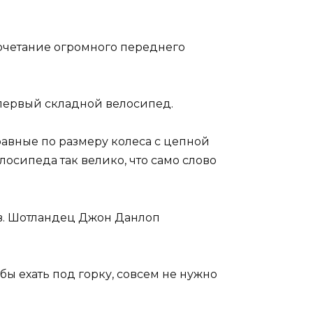
очетание огромного переднего
 первый складной велосипед.
равные по размеру колеса с цепной
осипеда так велико, что само слово
ов. Шотландец Джон Данлоп
бы ехать под горку, совсем не нужно