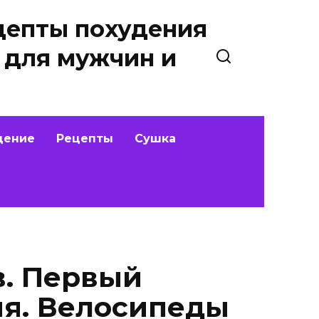
цепты похудения
 для мужчин и
дение
Рецепты
Сушка
в. Первый
ия. Велосипеды