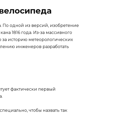
 велосипеда
. По одной из версий, изобретение
на 1816 года. Из-за массивного
о за историю метеорологических
млению инженеров разработать
ентует фактически первый
а.
специально, чтобы назвать так