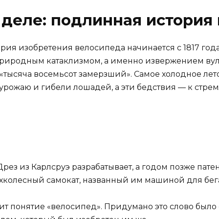
 деле: подлинная история
ия изобретения велосипеда начинается с 1817 года
риродным катаклизмом, а именно извержением вулка
 «тысяча восемьсот замерзший». Самое холодное лет
рожаю и гибели лошадей, а эти бедствия — к стре
Дрез из Карлсруэ разрабатывает, а годом позже пат
ухколесный самокат, названный им машиной для бег
т понятие «велосипед». Придумано это слово было 