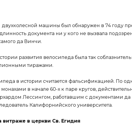
двухколесной машины был обнаружен в 74 году пр
одлинность документа ни у кого не вызвала подозре
самого да Винчи.
стории развития велосипеда была так соблазнитель
ллионными тиражами.
сипеда в истории считается фальсификацией. По од
онахами в начале 60-х к паре кругов, действитель
рхардом Лессингом, работавшим с документами да 
следователь Калифорнийского университета.
 витраже в церкви Св. Егидия