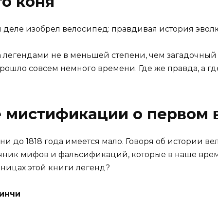
о коня
мом деле изобрел велосипед: правдивая история эво
легендами не в меньшей степени, чем загадочный Ст
прошло совсем немного времени. Где же правда, а г
 мистификации о первом 
и до 1818 года имеется мало. Говоря об истории ве
чник мифов и фальсификаций, которые в наше врем
аницах этой книги легенд?
инчи