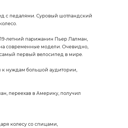
пед с педалями. Суровый шотландский
колесо.
 19-летний парижанин Пьер Лалман,
й на современные модели. Очевидно,
л самый первый велосипед в мире.
и к нуждам большой аудитории,
ман, переехав в Америку, получил
аря колесу со спицами,