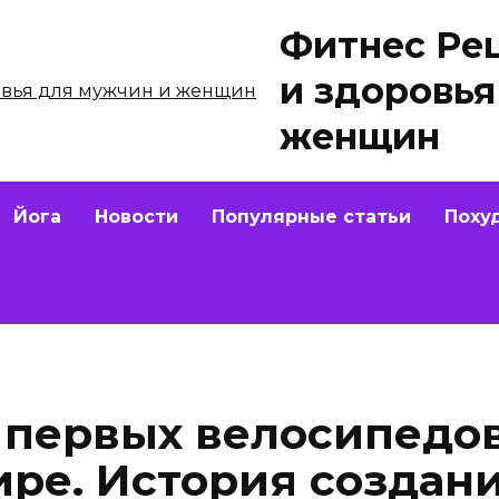
Фитнес Ре
и здоровья
женщин
Йога
Новости
Популярные статьи
Поху
у первых велосипедо
ире. История создан