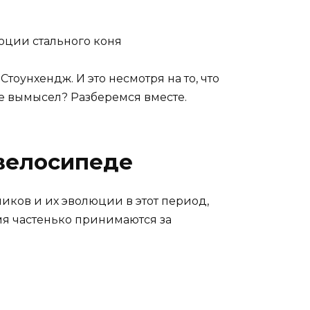
люции стального коня
оунхендж. И это несмотря на то, что
де вымысел? Разберемся вместе.
велосипеде
ликов и их эволюции в этот период,
я частенько принимаются за