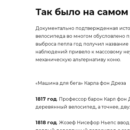
Так было на самом
Документально подтвержденная истор
велосипеда во многом обусловлено п
выброса пепла год получил название
наблюдений привело к массовому неу
механическую альтернативу коню.
«Машина для бега» Карла фон Дреза
1817 год
. Профессор барон Карл фон 
деревянный велосипед, а точнее, дв
1818 год
. Жозеф Нисефор Ньепс вводи