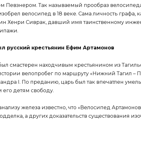
м Певзнером. Так называемый прообраз велосипеда
изобрел велосипед в 18 веке. Сама личность графа, к
ин Хенри Сиврак, давший имя таинственному инжене
ипажи.
ыл русский крестьянин Ефим Артамонов
 был смастерен находчивым крестьянином из Тагиль
истории велопробег по маршруту «Нижний Тагил – П
андра I. По преданию, царь был так впечатлен уме
 его детям свободу.
анализу железа известно, что «Велосипед Артамоно
одделка, а других доказательств существования изо