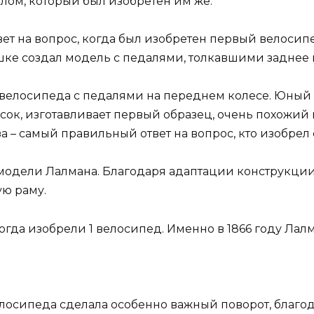
ом, который был изобретен им же.
твет на вопрос, когда был изобретен первый велоси
ке создал модель с педалями, толкавшими заднее 
 велосипеда с педалями на переднем колесе. Юный
ясок, изготавливает первый образец, очень похожи
а – самый правильный ответ на вопрос, кто изобре
 модели Лалмана. Благодаря адаптации конструкци
ю раму.
 когда изобрели 1 велосипед. Именно в 1866 году Лал
лосипеда сделала особенно важный поворот, благод