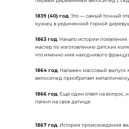
первый деревянный велосипед с седл
1839 (40) год
. Это — самый точный о
кузнец в уединенной горной деревуш
1863 год
. Начало истории появления
мастер по изготовлению детских кол
что именно имя находчивого француз
1864 год
. Налажен массовый выпуск
велосипед приобретает металлическу
1866 год
. Еще один ответ на вопрос,
патент на свое детище.
1867 год
. История происхождения ве