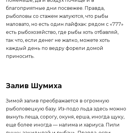
поменьше, да и воздух почище и в
благоприятные дни посвежее. Правда,
рыболовы со стажем жалуются, что рыбы
маловато, но есть один лайфхак: рядом с «777»
есть рыбохозяйство, где рыбы хоть отбавляй,
так что, если денег не жалко, можете хоть
каждый день по ведру форели домой
приносить.
Залив Шумиха
Зимой залив преображается в огромную
рыболовецкую базу. Из-подо льда здесь можно
вынуть леща, сорогу, окуня, ерша, иногда щуку,
еще более иногда — налима и хариуса. Пили
лунку, закидывай и рыбачь. Правда, если