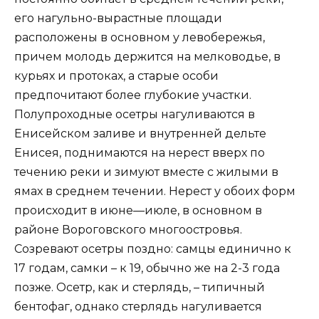
его нагульно-вырастные площади
расположены в основном у левобережья,
причем молодь держится на мелководье, в
курьях и протоках, а старые особи
предпочитают более глубокие участки.
Полупроходные осетры нагуливаются в
Енисейском заливе и внутренней дельте
Енисея, поднимаются на нерест вверх по
течению реки и зимуют вместе с жилыми в
ямах в среднем течении. Нерест у обоих форм
происходит в июне—июле, в основном в
районе Вороговского многоостровья.
Созревают осетры поздно: самцы единично к
17 годам, самки – к 19, обычно же на 2-3 года
позже. Осетр, как и стерлядь, – типичный
бентофаг, однако стерлядь нагуливается