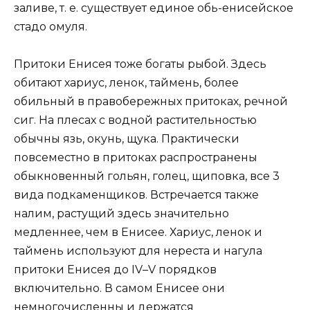
заливе, т. е. существует единое обь-енисейское
стадо омуля.
Притоки Енисея тоже богаты рыбой. Здесь
обитают хариус, ленок, таймень, более
обильный в правобережных притоках, речной
сиг. На плесах с водной растительностью
обычны язь, окунь, щука. Практически
повсеместно в притоках распространены
обыкновенный гольян, голец, щиповка, все 3
вида подкаменщиков. Встречается также
налим, растущий здесь значительно
медленнее, чем в Енисее. Хариус, ленок и
таймень используют для нереста и нагула
притоки Енисея до IV–V порядков
включительно. В самом Енисее они
немногочисленны и держатся