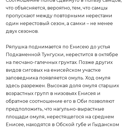
Соотношение полов сдвинуто в пользу самцов,
что объясняется, вероятно, тем, что самцы
пропускают между повторными нерестами
один нерестовый сезон, а самки – не менее
двух сезонов.
Ряпушка поднимается по Енисею до устья
Подкаменной Тунгуски, нерестится в октябре
на песчано-галечных грунтах. Позже других
видов сиговых на енисейском участке
заповедника появляется омуль. Ход омуля
здесь разрежен. Высокая доля омуля старших
возрастных групп в низовьях Енисея и
обратное соотношение его в Оби позволяют
предположить, что нагульно-вырастные
площади омуля, нерестящегося на среднем
Енисее, находятся в Обской губе и Гыданском