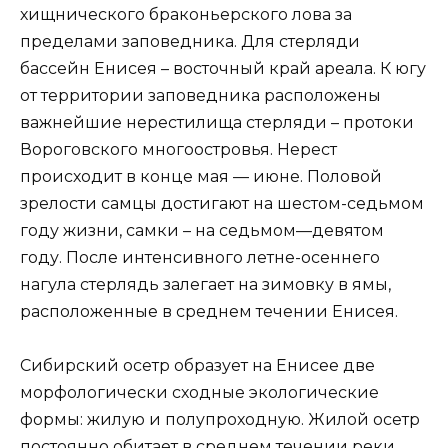
хищнического браконьерского лова за
пределами заповедника. Для стерляди
бассейн Енисея – восточный край ареала. К югу
от территории заповедника расположены
важнейшие нерестилища стерляди – протоки
Вороговского многоостровья. Нерест
происходит в конце мая — июне. Половой
зрелости самцы достигают на шестом-седьмом
году жизни, самки – на седьмом—девятом
году. После интенсивного летне-осеннего
нагула стерлядь залегает на зимовку в ямы,
расположенные в среднем течении Енисея.
Сибирский осетр образует на Енисее две
морфологически сходные экологические
формы: жилую и полупроходную. Жилой осетр
постоянно обитает в среднем течении реки,