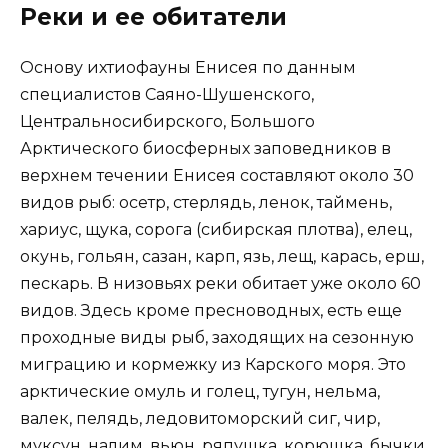
Реки и ее обитатели
Основу ихтиофауны Енисея по данным
специалистов Саяно-Шушенского,
Центральносибирского, Большого
Арктического биосферных заповедников в
верхнем течении Енисея составляют около 30
видов рыб: осетр, стерлядь, ленок, таймень,
хариус, щука, сорога (сибирская плотва), елец,
окунь, гольян, сазан, карп, язь, лещ, карась, ерш,
пескарь. В низовьях реки обитает уже около 60
видов. Здесь кроме пресноводных, есть еще
проходные виды рыб, заходящих на сезонную
миграцию и кормежку из Карского моря. Это
арктические омуль и голец, тугун, нельма,
валек, пелядь, ледовитоморский сиг, чир,
муксун, налим, вьюн, ряпушка, корюшка, бычки.