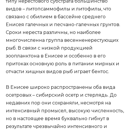
типу нерестового субстрата большинство
видов – литопсаммофилы и литофилы, что
связано с обилием в бассейне среднего
Енисея галечных и песчано-галечных грунтов.
Сроки нереста различны, но наиболее
многочисленна группа весенненерестующих
рыб. В связи с низкой продукцией
зоопланктона в Енисее и особенно в его
притоках основную роль в питании мирных и
отчасти хищных видов рыб играет бентос.
В Енисее широко распространены оба вида
осетровых – сибирский осетр и стерлядь. До
недавних пор они сохраняли, несмотря на
интенсивный промысел, высокую численность,
но в настоящее время буквально гибнут в
результате чрезвычайно интенсивного и