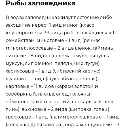
Рыбы заповедника
В водах заповедника живут постоянно либо
заходят на нерест 1 вид миног (класс
круглоротые) и 33 вида рыб, относящиеся к 11
семействам: миноговые – 1 вид (речная
минога); лососевые – 2 вида (ленок, таймень);
сиговые – 8 видов (нельма, омуль, ряпушка,
муксун, сиг речной, пелядь, чир, тугун);
хариусовые – 1 вид (сибирский хариус);
щуковые – 1 вид (щука обыкновенная);
карповые – 11 видов (караси золотой и
серебряный, плотва, елец, гольяны
обыкновенный и озерный, пескарь, язь, лещ,
линь); вьюновые – 2 вида (щиповка, голец);
тресковые – 1 вид (налим); колюшковые – 1 вид
(колюшка девятииглая); подкаменщиковые – 3