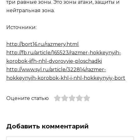
три равные зоны. Это зоны атаки, защиты и
нейтральная зона.
Источники:
http://bort16.ru/razmery.html
http://fb.ru/article/165523/razmer-hokkeynyih-
korobok-iifh-nhl-dvorovyie-ploschadki
http://www.syl.ru/article/322814/razmer-
hokkeynyih-korobok-khl-i-nhl-hokkeynyiy-bort
Оцените статью
Добавить комментарий
Имя