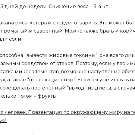
 дней до недели. Снижение веса – 3-4 кг.
акана риса, который следует отварить. Это может б
промытый и сваренный. Можно также брать и коричн
ли соли.
способна “вывести жировые токсины”, она всего ли
еальным средством от отеков. Поэтому, если у вас и
остатка микроэлементов, возможно наступление обе
ых, а также “провокационных”. Если вы уже испытыв
акже делать постепенный “выход” из диеты, включа
только потом – фрукты.
я человек. Презентация по окружающему миру на тем
ний