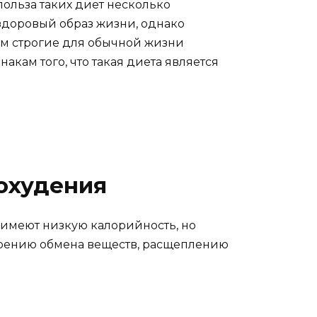
польза таких диет несколько
 здоровый образ жизни, однако
ом строгие для обычной жизни
акам того, что такая диета является
охудения
имеют низкую калорийность, но
орению обмена веществ, расщеплению