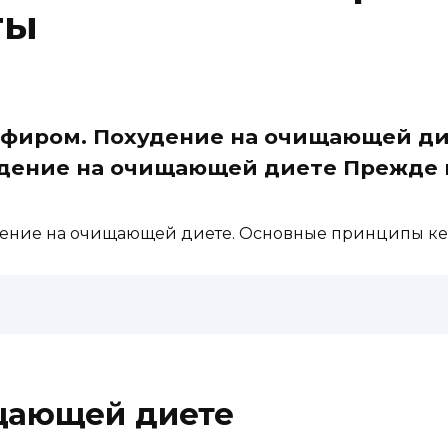
ты
кефиром. Похудение на очищающей д
ение на очищающей диете Прежде в
удение на очищающей диете. Основные принципы к
щающей диете