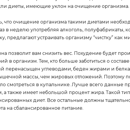
кли диеты, имеющие уклон на очищение организма.
ть, что очищение организма такими диетами необхо
аз в неделю употребляя алкоголь, полуфабрикаты, 
ику, предлагают устраивать организму “чистку” как 
 позволит вам снизить вес. Похудение будет происх
 в организм. Тем, кто больше заботиться о составе 
ый перенасыщен углеводами, беден жирами и белка
ышечной массы, чем жировых отложений. Поэтому п
ыло смотреться в купальнике. Лучше всего данные пр
, а также имеет небольшой процент жира. Такой ти
сированных диет. Все остальные должны тщательно
ета на сбалансированное питание.