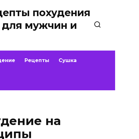
цепты похудения
 для мужчин и
дение
Рецепты
Сушка
удение на
ципы