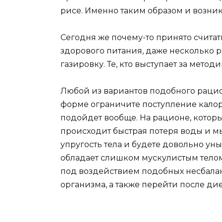
рисе. Именно таким образом и возни
Сегодня же почему-то принято счита
здорового питания, даже несколько р
газировку. Те, кто выступает за метод
Любой из вариантов подобного рациона
форме ограничите поступление калорий
подойдет вообще. На рационе, котор
происходит быстрая потеря воды и м
упругость тела и будете довольно ун
обладает слишком мускулистым телом
под воздействием подобных несбалан
организма, а также перейти после ди