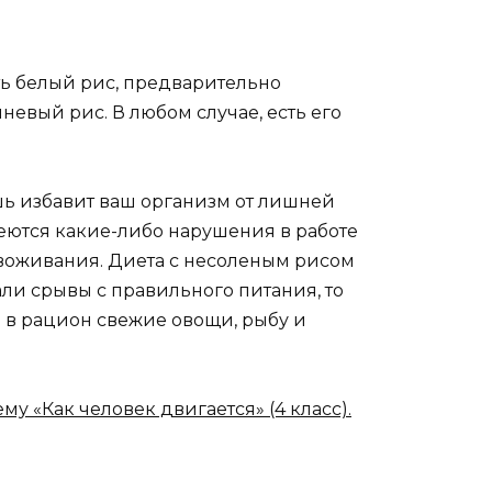
ыть белый рис, предварительно
евый рис. В любом случае, есть его
шь избавит ваш организм от лишней
меются какие-либо нарушения в работе
звоживания. Диета с несоленым рисом
али срывы с правильного питания, то
я в рацион свежие овощи, рыбу и
у «Как человек двигается» (4 класс).