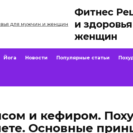
Фитнес Ре
и здоровья
женщин
Йога
Новости
Популярные статьи
Поху
исом и кефиром. Пох
ете. Основные прин