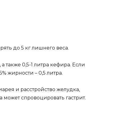
ять до 5 кг лишнего веса.
а также 0,5-1 литра кефира. Если
5% жирности – 0,5 литра.
иарея и расстройство желудка,
а может спровоцировать гастрит.