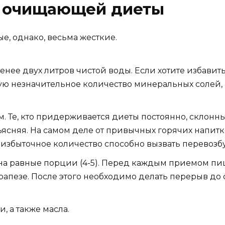
а очищающей диеты
, однако, весьма жесткие.
нее двух литров чистой воды. Если хотите избавить
ую незначительное количество минеральных солей,
м. Те, кто придерживается диеты постоянно, склонны
объясняя. На самом деле от привычных горячих напит
х избыточное количество способно вызвать перевоз
а равные порции (4-5). Перед каждым приемом пищ
трапезе. После этого необходимо делать перерыв д
, а также масла.