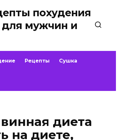
цепты похудения
 для мужчин и
дение
Рецепты
Сушка
 винная диета
ь на диете,