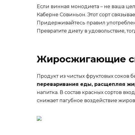
Если винная монодиета – не ваша це
Каберне Совиньон. Этот сорт связыва
Придерживайтесь правил употреблен
Превратите диету в удовольствие, тог
Жиросжигающие св
Продукт из чистых фруктовых соков б
переваривания еды, расщепляя жи
напитка. В состав красных сортов вх
снижает пагубное воздействие жиров 