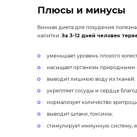
Плюсы и минусы
Винная диета для похудения полезна
напитки.
За 3-12 дней человек теряет
уменьшает уровень плохого холес
насыщает организм природными к
выводит лишнюю воду из тканей;
укрепляет сосуды и сердце благо
нормализует количество эритроци
выводит шлаки, токсины;
стимулирует иммунную систему, 