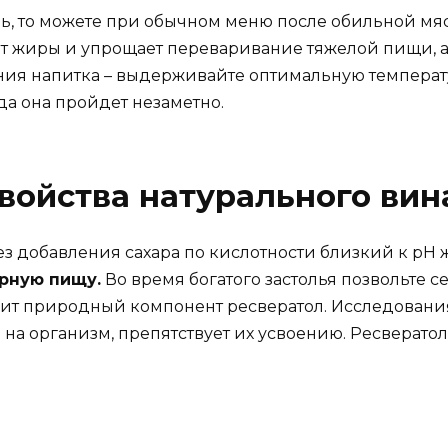
ль, то можете при обычном меню после обильной мяс
ет жиры и упрощает переваривание тяжелой пищи, а
ия напитка – выдерживайте оптимальную температу
да она пройдет незаметно.
ойства натурального вин
ез добавления сахара по кислотности близкий к pH 
рную пищу.
Во время богатого застолья позвольте с
одит природный компонент ресвератол. Исследования
на организм, препятствует их усвоению. Ресвератол