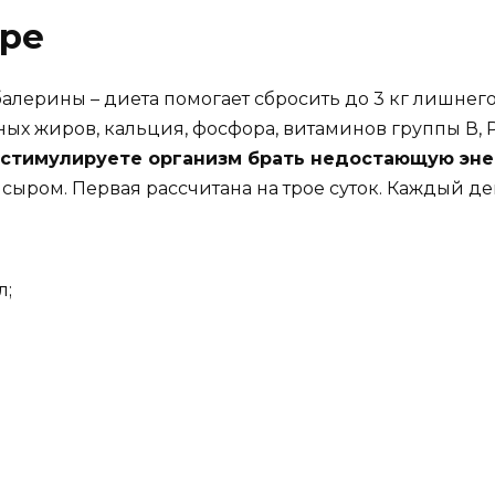
ыре
лерины – диета помогает сбросить до 3 кг лишнего 
ых жиров, кальция, фосфора, витаминов группы В, 
 стимулируете организм брать недостающую эне
сыром. Первая рассчитана на трое суток. Каждый д
л;