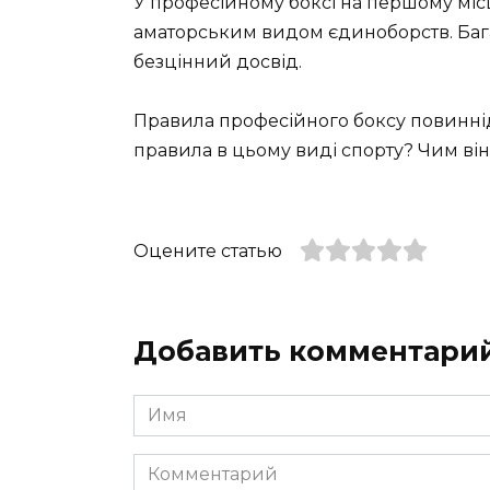
У професійному боксі на першому місці
аматорським видом єдиноборств. Багат
безцінний досвід.
Правила професійного боксу повиннідот
правила в цьому виді спорту? Чим він
Оцените статью
Добавить комментари
Имя
*
Комментарий