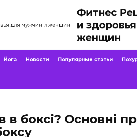
Фитнес Ре
и здоровья
женщин
Йога
Новости
Популярные статьи
Поху
в в боксі? Основні п
боксу