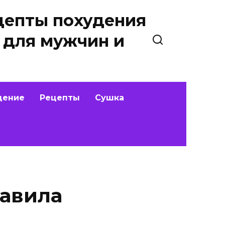
цепты похудения
 для мужчин и
дение
Рецепты
Сушка
равила