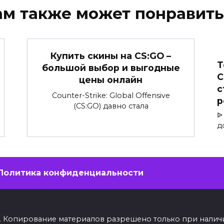
ам также может понравить
Купить скины на CS:GO –
Т
большой выбор и выгодные
С
цены онлайн
с
Counter-Strike: Global Offensive
р
(CS:GO) давно стала
ᐉ
д
Политика конфиденциальности
ны. Копирование материалов разрешено только при нали