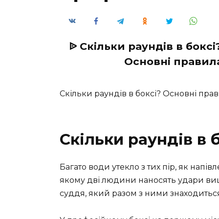
ᐉ Скільки раундів в бокс
Основні правила
Скільки раундів в боксі? Основні пра
Скільки раундів в 
Багато води утекло з тих пір, як напі
якому дві людини наносять удари ви
суддя, який разом з ними знаходиться