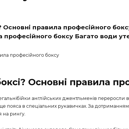
і? Основні правила професійного боксу
 професійного боксу Багато води утек
вила професійного боксу
боксі? Основні правила пр
влегальнібійки англійських джентльменів переросли в
ще пояса в спеціальних рукавичках. За дотримання
 на рингу.