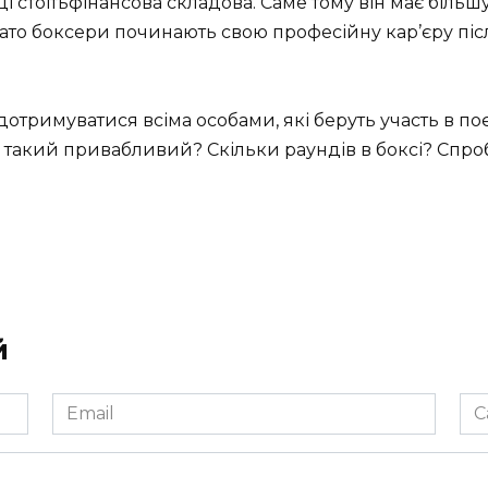
 стоїтьфінансова складова. Саме тому він має більш
о боксери починають свою професійну кар’єру після
римуватися всіма особами, які беруть участь в поєди
 такий привабливий? Скільки раундів в боксі? Спроб
й
Email
Са
*