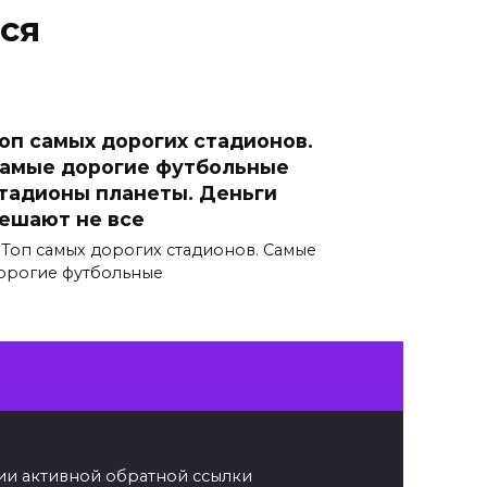
ся
оп самых дорогих стадионов.
амые дорогие футбольные
тадионы планеты. Деньги
ешают не все
 Топ самых дорогих стадионов. Самые
орогие футбольные
чии активной обратной ссылки