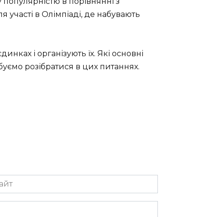
у популярністю в порівнянні з
 участі в Олімпіаді, де набувають
нках і організують їх. Які основні
уємо розібратися в цих питаннях.
йт