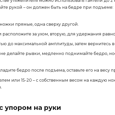
стве утяжелителя можно использовать гантели до 2
йте рукой – он должен быть на бедре при подъеме:
 ножки прямые, одна сверху другой.
и расположите за ухом, вторую, для удержания равно
ью до максимальной амплитуды, затем вернитесь в
не делайте рывки, медленно поднимайте бедро, носо
адите бедро после подъема, оставьте его на весу п
телем или 15-20 – с собственным весом на каждую н
.
с упором на руки