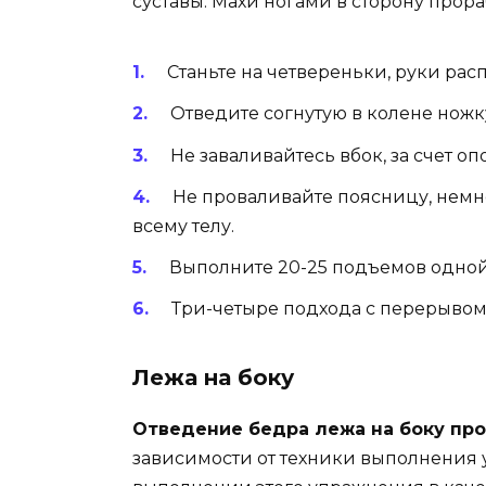
суставы. Махи ногами в сторону прор
Станьте на четвереньки, руки ра
Отведите согнутую в колене ножк
Не заваливайтесь вбок, за счет 
Не проваливайте поясницу, немно
всему телу.
Выполните 20-25 подъемов одной 
Три-четыре подхода с перерывом 
Лежа на боку
Отведение бедра лежа на боку пр
зависимости от техники выполнения