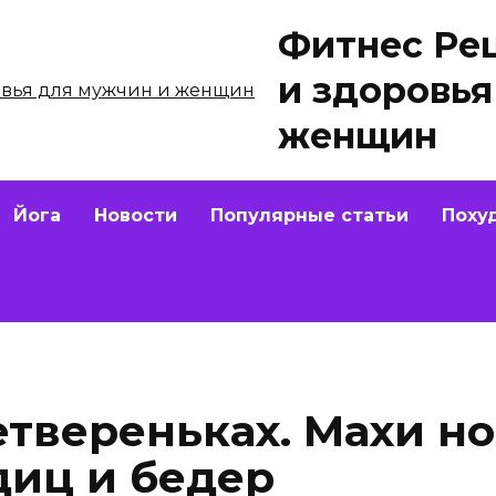
Фитнес Ре
и здоровья
женщин
Йога
Новости
Популярные статьи
Поху
етвереньках. Махи н
диц и бедер