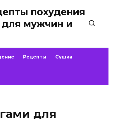
цепты похудения
 для мужчин и
дение
Рецепты
Сушка
огами для