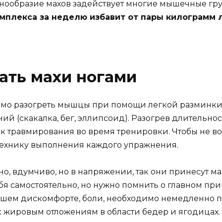
азнообразие махов задействует многие мышечные г
плекса за неделю избавит от пары килограмм л
ать махи ногами
мо разогреть мышцы при помощи легкой разминки,
(скакалка, бег, эллипсоид). Разогрев длительност
к травмирования во время тренировки. Чтобы не воз
технику выполнения каждого упражнения.
о, вдумчиво, но в напряжении, так они принесут м
бя самостоятельно, но нужно помнить о главном пр
йшем дискомфорте, боли, необходимо немедленно п
жировым отложениям в области бедер и ягодицах. С