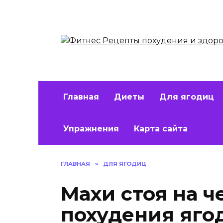
Перейти
к
содержанию
Главная
Диеты
Для ягодиц
Упражнения
Карта сайта
ГЛАВНАЯ
»
ДЛЯ ЯГОДИЦ
Махи стоя на ч
похудения яго