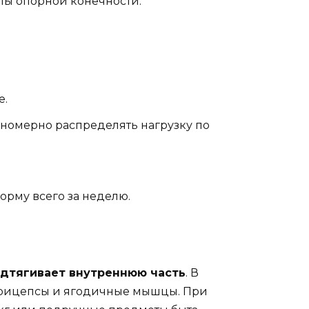
улы опорной конечности:
е.
вномерно распределять нагрузку по
орму всего за неделю.
одтягивает внутреннюю часть
. В
адрицепсы и ягодичные мышцы. При