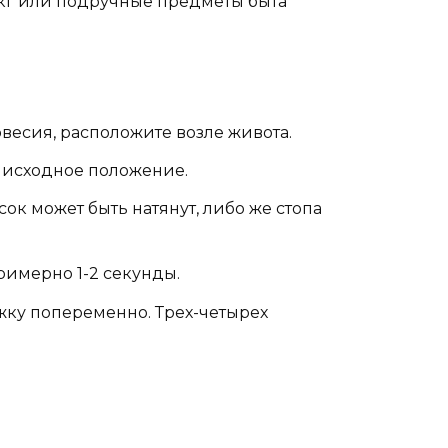
 кг или подручные предметы быта
весия, расположите возле живота.
 исходное положение.
к может быть натянут, либо же стопа
римерно 1-2 секунды.
ожку попеременно. Трех-четырех