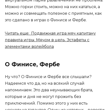
виртуальном парке развлечений не проблема.
Можно горки стоить, можно на них кататься, а
можно и совмещать полезное с приятным, как
это сделано в играх о Финисе и Фербе.
Читать еще: Подвижная игра мяч капитану
правила игры. Мячом в цель. Эстафеты с
элементами волейбола
О Финисе, Фербе
Ну что? О Финисе и Фербе все слышали?
Надеемся что да, но на всякий случай
напоминаем. Это два неунывающих брата,
которые и дня не могут прожить без
приключений. Помимо этого у них есть
несколько талантов. Один из которых – довести