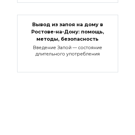
Вывод из запоя на дому в
Ростове-на-Дону: помощь,
методы, безопасность
Введение Запой — состояние
длительного употребления
© 2026 zevs-studio.ru Все права защищены.
Копирование материалов разрешено только при
наличии активной обратной ссылки