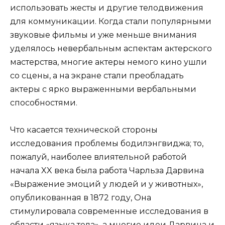
использовать жесты и другие телодвижения
для коммуникации. Когда стали популярными
звуковые фильмы и уже меньше внимания
уделялось невербальным аспектам актерского
мастерства, многие актеры немого кино ушли
со сцены, а на экране стали преобладать
актеры с ярко выраженными вербальными
способностями.
Что касается технической стороны
исследования проблемы бодилэнгвиджа; то,
пожалуй, наиболее влиятельной работой
начала XX века была работа Чарльза Дарвина
«Выражение эмоций у людей и у животных»,
опубликованная в 1872 году, Она
стимулировала современные исследования в
области «языка тела», а многие идеи Дарвина и