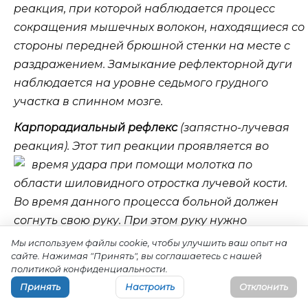
реакция, при которой наблюдается процесс
сокращения мышечных волокон, находящиеся со
стороны передней брюшной стенки на месте с
раздражением. Замыкание рефлекторной дуги
наблюдается на уровне седьмого грудного
участка в спинном мозге.
Карпорадиальный рефлекс
(запястно-лучевая
реакция). Этот тип реакции проявляется во
время удара при помощи молотка по
области шиловидного отростка лучевой кости.
Во время данного процесса больной должен
согнуть свою руку. При этом руку нужно
расположить в области между пронацией и
Мы используем файлы cookie, чтобы улучшить ваш опыт на
сайте. Нажимая "Принять", вы соглашаетесь с нашей
супинацией, а кисть должна принять свободное
политикой конфиденциальности.
состояние, она помещается на поверхности
Принять
Настроить
Отклонить
бедра. Выявление реакции может