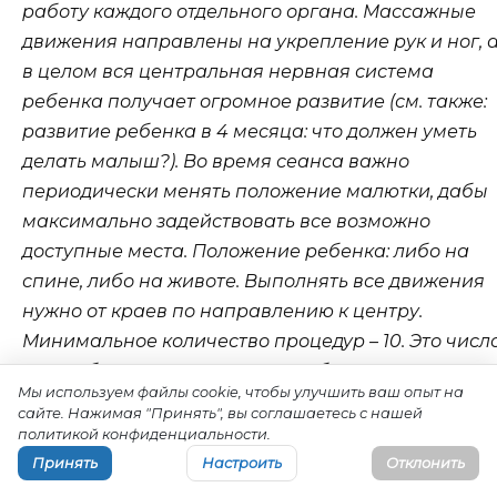
работу каждого отдельного органа. Массажные
движения направлены на укрепление рук и ног, 
в целом вся центральная нервная система
ребенка получает огромное развитие (см. также:
развитие ребенка в 4 месяца: что должен уметь
делать малыш?). Во время сеанса важно
периодически менять положение малютки, дабы
максимально задействовать все возможно
доступные места. Положение ребенка: либо на
спине, либо на животе. Выполнять все движения
нужно от краев по направлению к центру.
Минимальное количество процедур – 10. Это числ
может быть увеличено при необходимости. Важн
Мы используем файлы cookie, чтобы улучшить ваш опыт на
учитывать общее настроение малыша во время
сайте. Нажимая "Принять", вы соглашаетесь с нашей
сеанса. Видя, что ребенок плохо переносит
политикой конфиденциальности.
массаж, выражает недовольство и раздражение,
Принять
Настроить
Отклонить
рекомендуем попробовать перенести проведени