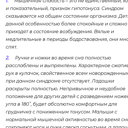
Мышечная слабость – это не единственный, хо
и показательный, признак гипотонуса. Синдром
сказывается на общем состоянии организма. Дет
данной особенностью более спокойные и сложно
приходят в состояние возбуждения. Вялые и
медлительные в периоды бодрствования, они мн
спят.
Ручки и ножки во время сна полностью
расслаблены и выпрямлены. Характерное сжати
рук в кулачок, свойственное всем новорожденным
при данном синдроме отсутствует. Ладошки
раскрыты полностью. Непривычное и неудобное
положение для других детей с разведением ноже
угла в 180˚, будет абсолютно комфортным для
грудничка с пониженным тонусом. Малыши с
нормальной мышечной активностью во время сн
сохраняют ноги и руки слегка согнутыми, а ладо