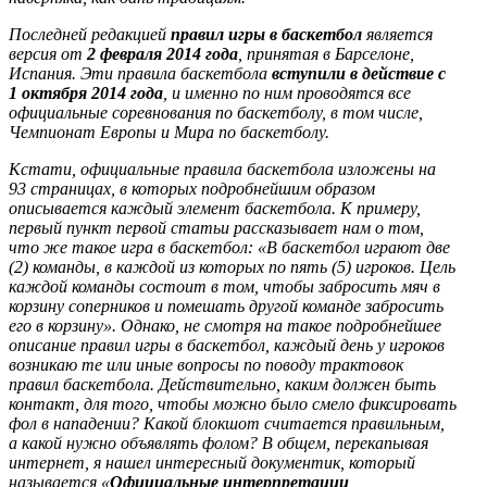
Последней редакцией
правил игры в баскетбол
является
версия от
2 февраля 2014 года
, принятая в Барселоне,
Испания. Эти правила баскетбола
вступили в действие с
1 октября 2014 года
, и именно по ним проводятся все
официальные соревнования по баскетболу, в том числе,
Чемпионат Европы и Мира по баскетболу.
Кстати, официальные правила баскетбола изложены на
93 страницах, в которых подробнейшим образом
описывается каждый элемент баскетбола. К примеру,
первый пункт первой статьи рассказывает нам о том,
что же такое игра в баскетбол: «В баскетбол играют две
(2) команды, в каждой из которых по пять (5) игроков. Цель
каждой команды состоит в том, чтобы забросить мяч в
корзину соперников и помешать другой команде забросить
его в корзину». Однако, не смотря на такое подробнейшее
описание правил игры в баскетбол, каждый день у игроков
возникаю те или иные вопросы по поводу трактовок
правил баскетбола. Действительно, каким должен быть
контакт, для того, чтобы можно было смело фиксировать
фол в нападении? Какой блокшот считается правильным,
а какой нужно объявлять фолом? В общем, перекапывая
интернет, я нашел интересный документик, который
называется «
Официальные интерпретации