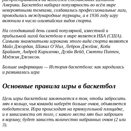
Америки. Баскетбол набирал популярность во всём мире
невероятными темпами, создавались профессиональные лиги,
проводились международные турниры, а в 1936 году игру
включили в число олимпийских видов спорта.
На сегодняшний день самой популярной, известной и
прибыльной лигой баскетбола в мире является НБА (США).
Самыми знаменитыми игроками этого вида спорта являются
Майл Джордан, Шакил О’Нил, Леброн Джеймс, Коби
Брайант, Андрей Кириленко, Дуэйн Вейд, Скотти Пиппен,
Мэджик Джонсон.
Больше информации — История баскетбола: как зародилась
и развивалась игра
Основные правила игры в баскетбол
Цель игры баскетбола заключается в том, чтобы забросить
мяч в кольцо, чья команда наберёт больше очков, объявляется
победителем. Игра происходит на прямоугольной площадке,
и в зависимости от того, с какого места мяч был заброшен
в корзину, будет зависеть количество набранных очков (2 или
3).