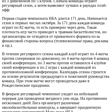
из 3 дивизионов по 5 клубов. Сначала команды играют
регулярный сезон, а затем выявляют лучших в раундах плэй-
офф:
Первая стадия чемпионата НБА длится 171 день. Начинается
сезон в первых числах октября. За 171 день каждая команда
играет по 82 матча, то есть примерно через день. Такая
плотность игр часто приводит к травмам баскетболистов, но
организаторы не отходятся от привычного формата из-за
финансовой стороны вопроса (телевизионные права, реклама
и пр.).
В течение регулярного сезона каждый клуб играет по 4 матча
против соперников по дивизиону, по 4 матча против 6 команд
своей конференции, по 3 матча против оставшихся 4 клубов
своей конференции и по 2 игры с каждой командой из
противоположной конференции. Календарь сезона строится
на основе результатов предыдущего и пожеланий руководства
команд. При этом матчи могут проводиться даже в
Рождественские праздники.
В феврале регулярный чемпионат уходит на небольшой
перерыв для проведения звездного уик-энда. На протяжении
нескольких дней Лига организует различные
околобаскетбольные конкурсы, а завершает праздничную
программу мероприятий Матч звезд НБА.