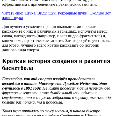
эффективным с применением практических занятий.
Читать еще: Щука. Виды щук. Рекордные щуки. Сколько лет
живет щука
Для лучшего усвоения правил школьниками вначале
расскажите о них в различных вариациях, используя метод
слова, наглядность (например, показ видео фрагментов) и,
конечно же, практические занятия. Заинтересуйте учеников, а
для этого, лучшего всего кратко рассказать об истории
данного вида спорта.
Краткая история создания и развития
баскетбола
Баскетбол, как вид спорта изобрёл преподаватель
колледжа в штате Массачусетс Джеймс Нейсмит. Это
случилось в 1891 году.
Нейсмит подвесил к двум перилам две
фруктовые корзины и взял футбольный мяч, объяснив
студентам, что его нужно забросить в корзину, чья команда
больше раз попала, та и победила.
Такая игра пришлась по вкусу многим, и начала быстро
распространяться на колледжи Соединённых Штатов