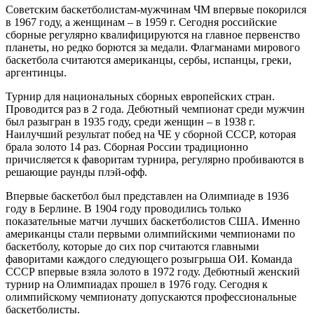
Советским баскетболистам-мужчинам ЧМ впервые покорился
в 1967 году, а женщинам – в 1959 г. Сегодня российские
сборные регулярно квалифицируются на главное первенство
планеты, но редко борются за медали. Флагманами мирового
баскетбола считаются американцы, сербы, испанцы, греки,
аргентинцы.
Турнир для национальных сборных европейских стран.
Проводится раз в 2 года. Дебютный чемпионат среди мужчин
был разыгран в 1935 году, среди женщин – в 1938 г.
Наилучший результат побед на ЧЕ у сборной СССР, которая
брала золото 14 раз. Сборная России традиционно
причисляется к фаворитам турнира, регулярно пробиваются в
решающие раунды плэй-офф.
Впервые баскетбол был представлен на Олимпиаде в 1936
году в Берлине. В 1904 году проводились только
показательные матчи лучших баскетболистов США. Именно
американцы стали первыми олимпийскими чемпионами по
баскетболу, которые до сих пор считаются главными
фаворитами каждого следующего розыгрыша ОИ. Команда
СССР впервые взяла золото в 1972 году. Дебютный женский
турнир на Олимпиадах прошел в 1976 году. Сегодня к
олимпийскому чемпионату допускаются профессиональные
баскетболисты.