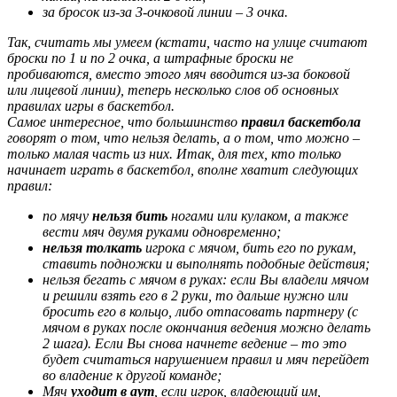
за бросок из-за 3-очковой линии – 3 очка.
Так, считать мы умеем (кстати, часто на улице считают
броски по 1 и по 2 очка, а штрафные броски не
пробиваются, вместо этого мяч вводится из-за боковой
или лицевой линии), теперь несколько слов об основных
правилах игры в баскетбол.
Самое интересное, что большинство
правил баскетбола
говорят о том, что нельзя делать, а о том, что можно –
только малая часть из них. Итак, для тех, кто только
начинает играть в баскетбол, вполне хватит следующих
правил:
по мячу
нельзя бить
ногами или кулаком, а также
вести мяч двумя руками одновременно;
нельзя толкать
игрока с мячом, бить его по рукам,
ставить подножки и выполнять подобные действия;
нельзя бегать с мячом в руках: если Вы владели мячом
и решили взять его в 2 руки, то дальше нужно или
бросить его в кольцо, либо отпасовать партнеру (с
мячом в руках после окончания ведения можно делать
2 шага). Если Вы снова начнете ведение – то это
будет считаться нарушением правил и мяч перейдет
во владение к другой команде;
Мяч
уходит в аут
, если игрок, владеющий им,