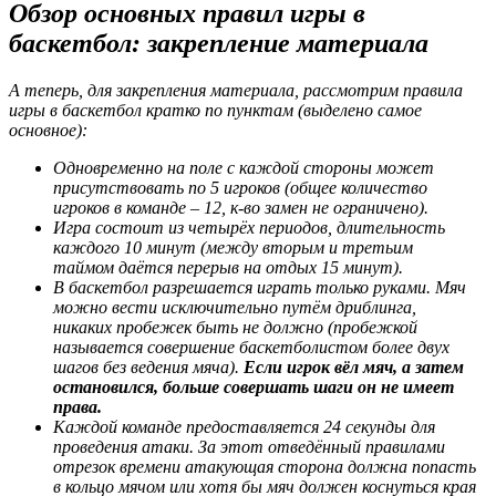
Обзор основных правил игры в
баскетбол: закрепление материала
А теперь, для закрепления материала, рассмотрим правила
игры в баскетбол кратко по пунктам (выделено самое
основное):
Одновременно на поле с каждой стороны может
присутствовать по 5 игроков (общее количество
игроков в команде – 12, к-во замен не ограничено).
Игра состоит из четырёх периодов, длительность
каждого 10 минут (между вторым и третьим
таймом даётся перерыв на отдых 15 минут).
В баскетбол разрешается играть только руками. Мяч
можно вести исключительно путём дриблинга,
никаких пробежек быть не должно (пробежкой
называется совершение баскетболистом более двух
шагов без ведения мяча).
Если игрок вёл мяч, а затем
остановился, больше совершать шаги он не имеет
права.
Каждой команде предоставляется 24 секунды для
проведения атаки. За этот отведённый правилами
отрезок времени атакующая сторона должна попасть
в кольцо мячом или хотя бы мяч должен коснуться края