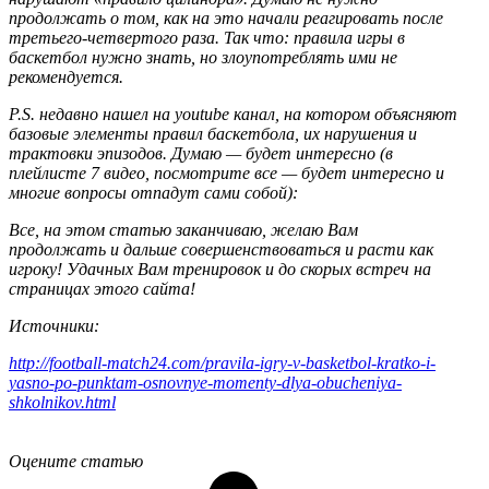
продолжать о том, как на это начали реагировать после
третьего-четвертого раза. Так что: правила игры в
баскетбол нужно знать, но злоупотреблять ими не
рекомендуется.
P.S. недавно нашел на youtube канал, на котором объясняют
базовые элементы правил баскетбола, их нарушения и
трактовки эпизодов. Думаю — будет интересно (в
плейлисте 7 видео, посмотрите все — будет интересно и
многие вопросы отпадут сами собой):
Все, на этом статью заканчиваю, желаю Вам
продолжать и дальше совершенствоваться и расти как
игроку! Удачных Вам тренировок и до скорых встреч на
страницах этого сайта!
Источники:
http://football-match24.com/pravila-igry-v-basketbol-kratko-i-
yasno-po-punktam-osnovnye-momenty-dlya-obucheniya-
shkolnikov.html
Оцените статью