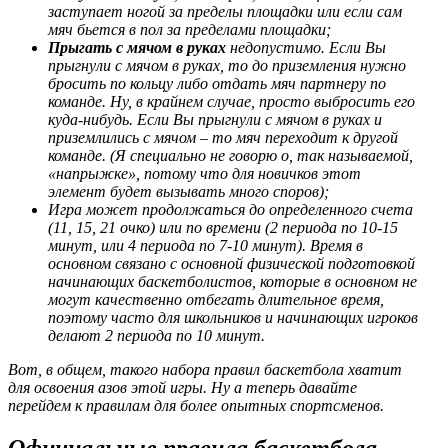
заступает ногой за пределы площадки или если сам
мяч бьется в пол за пределами площадки;
Прыгать с мячом в руках
недопустимо. Если Вы
прыгнули с мячом в руках, то до приземления нужно
бросить по кольцу либо отдать мяч партнеру по
команде. Ну, в крайнем случае, просто выбросить его
куда-нибудь. Если Вы прыгнули с мячом в руках и
приземлились с мячом – то мяч переходит к другой
команде. (Я специально не говорю о, так называемой,
«напрыжке», потому что для новичков этот
элемент будет вызывать много споров);
Игра может продолжаться до определенного счета
(11, 15, 21 очко) или по времени (2 периода по 10-15
минут, или 4 периода по 7-10 минут). Время в
основном связано с основной физической подготовкой
начинающих баскетболистов, которые в основном не
могут качественно отбегать длительное время,
поэтому часто для школьников и начинающих игроков
делают 2 периода по 10 минут.
Вот, в общем, такого набора правил баскетбола хватит
для освоения азов этой игры. Ну а теперь давайте
перейдем к правилам для более опытных спортсменов.
Официальные правила баскетбола