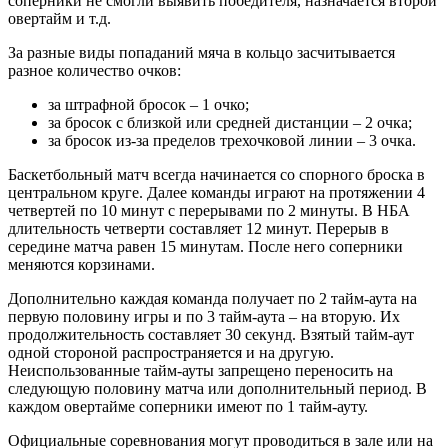
соперники не смогли выявить победителя, назначается второй
овертайм и т.д.
За разные виды попаданий мяча в кольцо засчитывается
разное количество очков:
за штрафной бросок – 1 очко;
за бросок с близкой или средней дистанции – 2 очка;
за бросок из-за пределов трехочковой линии – 3 очка.
Баскетбольный матч всегда начинается со спорного броска в
центральном круге. Далее команды играют на протяжении 4
четвертей по 10 минут с перерывами по 2 минуты. В НБА
длительность четверти составляет 12 минут. Перерыв в
середине матча равен 15 минутам. После него соперники
меняются корзинами.
Дополнительно каждая команда получает по 2 тайм-аута на
первую половину игры и по 3 тайм-аута – на вторую. Их
продолжительность составляет 30 секунд. Взятый тайм-аут
одной стороной распространяется и на другую.
Неиспользованные тайм-ауты запрещено переносить на
следующую половину матча или дополнительный период. В
каждом овертайме соперники имеют по 1 тайм-ауту.
Официальные соревнования могут проводиться в зале или на