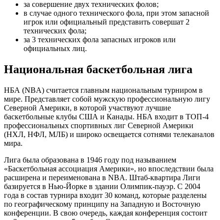
за совершение двух технических фолов;
в случае одного технического фола, при этом запасной
игрок или официальный представить совершат 2
технических фола;
за 3 технических фола запасных игроков или
официальных лиц.
Национальная баскетбольная лига
НБА (NBA) считается главным национальным турниром в
мире. Представляет собой мужскую профессиональную лигу
Северной Америки, в которой участвуют лучшие
баскетбольные клубы США и Канады. НБА входит в ТОП-4
профессиональных спортивных лиг Северной Америки
(НХЛ, НФЛ, МЛБ) и широко освещается сотнями телеканалов
мира.
Лига была образована в 1946 году под называнием
«Баскетбольная ассоциация Америки», но впоследствии была
расширена и переименована в NBA. Штаб-квартира Лиги
базируется в Нью-Йорке в здании Олимпик-пауэр. С 2004
года в состав турнира входит 30 команд, которые разделены
по географическому принципу на Западную и Восточную
конференции. В свою очередь, каждая конференция состоит