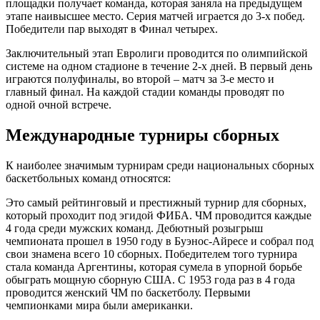
площадки получает команда, которая заняла на предыдущем
этапе наивысшее место. Серия матчей играется до 3-х побед.
Победители пар выходят в Финал четырех.
Заключительный этап Евролиги проводится по олимпийской
системе на одном стадионе в течение 2-х дней. В первый день
играются полуфиналы, во второй – матч за 3-е место и
главный финал. На каждой стадии команды проводят по
одной очной встрече.
Международные турниры сборных
К наиболее значимым турнирам среди национальных сборных
баскетбольных команд относятся:
Это самый рейтинговый и престижный турнир для сборных,
который проходит под эгидой ФИБА. ЧМ проводится каждые
4 года среди мужских команд. Дебютный розыгрыш
чемпионата прошел в 1950 году в Буэнос-Айресе и собрал под
свои знамена всего 10 сборных. Победителем того турнира
стала команда Аргентины, которая сумела в упорной борьбе
обыграть мощную сборную США. С 1953 года раз в 4 года
проводится женский ЧМ по баскетболу. Первыми
чемпионками мира были американки.