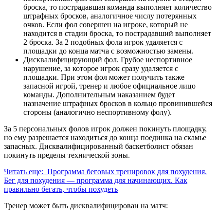
броска, то пострадавшая команда выполняет количество
штрафных бросков, аналогичное числу потерянных
очков. Если фол совершен на игроке, который не
находится в стадии броска, то пострадавший выполняет
2 броска. За 2 подобных фола игрок удаляется с
площадки до конца матча с возможностью замены.
Дисквалифицирующий фол. Грубое неспортивное
нарушение, за которое игрок сразу удаляется с
площадки. При этом фол может получить также
запасной игрой, тренер и любое официальное лицо
команды. Дополнительным наказанием будет
назначение штрафных бросков в кольцо провинившейся
стороны (аналогично неспортивному фолу).
За 5 персональных фолов игрок должен покинуть площадку,
но ему разрешается находиться до конца поединка на скамье
запасных. Дисквалифицированный баскетболист обязан
покинуть пределы технической зоны.
Читать еще: Программа беговых тренировок для похудения.
Бег для похудения — программа для начинающих. Как
правильно бегать, чтобы похудеть
Тренер может быть дисквалифицирован на матч: