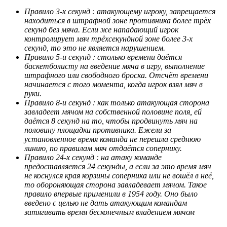
Правило 3-х секунд : атакующему игроку, запрещается
находиться в штрафной зоне противника более трёх
секунд без мяча. Если же нападающий игрок
контролирует мяч трёхсекундной зоне более 3-х
секунд, то это не является нарушением.
Правило 5-и секунд : столько времени даётся
баскетболисту на введение мяча в игру, выполнение
штрафного или свободного броска. Отсчёт времени
начинается с того момента, когда игрок взял мяч в
руки.
Правило 8-и секунд : как только атакующая сторона
завладеет мячом на собственной половине поля, ей
даётся 8 секунд на то, чтобы продвинуть мяч на
половину площадки противника. Ежели за
установленное время команда не перешла среднюю
линию, по правилам мяч отдаётся сопернику.
Правило 24-х секунд : на атаку команде
предоставляется 24 секунды, а если за это время мяч
не коснулся края корзины соперника или не вошёл в неё,
то обороняющая сторона завладевает мячом. Такое
правило впервые применили в 1954 году. Оно было
введено с целью не дать атакующим командам
затягивать время бесконечным владением мячом