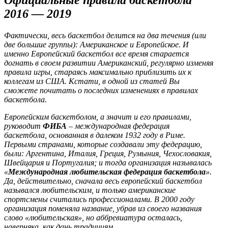
2016 — 2019
Фактически, весь баскетбол делится на два течения (или
две большие группы): Американское и Европейское. И
именно Европейский баскетбол все время старается
догнать в своем развитии Американский, регулярно изменяя
правила игры, стараясь максимально приблизить их к
коллегам из США. Кстати, в одной из статей Вы
сможете почитать о последних изменениях в правилах
баскетбола.
Европейским баскетболом, а значит и его правилами,
руководит
ФИБА
– международная федерация
баскетбола, основанная в далеком 1932 году в Риме.
Первыми странами, которые создавали эту федерацию,
были: Аргентина, Италия, Греция, Румыния, Чехословакия,
Швейцария и Португалия; и тогда организация называлась
«
Международная любительская федерация баскетбола
».
Да, действительно, сначала весь европейский баскетбол
назывался любительским, и только американские
спортсмены считались профессионалами. В 2000 году
организация поменяла название, убрав из своего названия
слово «любительская», но аббревиатура осталась,
наверняка, как дань традициям.