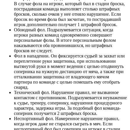
В случае фола на игроке, который был в стадии броска,
пострадавшая команда выполняет столько штрафных
бросков, сколько очков у нее отняло нарушение. Если
бросок во время фола был засчитан, то пострадавший
игрок дополнительно получает 1 штрафной бросок.
Обоюдный фол. Подразумевается ситуация, когда
игроки разных команд одновременно совершают
персональные фолы. В итоге персональным фолом
наказываются оба провинившихся, но штрафных
бросков не следует.
Фол в нападении. Он фиксируется судьей за захват или
переплетение руки защитника, при использовании
вытянутой руки в момент ведения с целью отодвинуть
соперника на нужную дистанцию от мяча, а также при
отталкивании защитника от владеющего мячом
партнера по команде с целью помешать ему отобрать
снаряд.
Технический фол. Нарушение правил, не вызванное
контактом с противником. Подразумевается неуважение
к судье, тренеру, сопернику, нарушения процедурного
характера, задержка игры. За подобный фол команда-
соперник получается 2 штрафных броска.
Неспортивный фол. Намеренное нарушение правил,
когда игрок даже не старался сыграть в мяч. Если
неспортивный фол был совершен на игроке в стадии