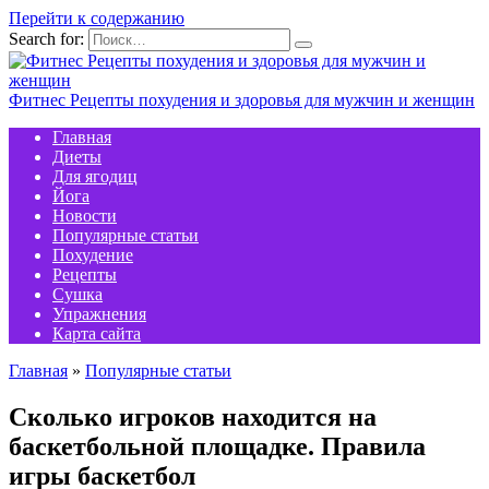
Перейти к содержанию
Search for:
Фитнес Рецепты похудения и здоровья для мужчин и женщин
Главная
Диеты
Для ягодиц
Йога
Новости
Популярные статьи
Похудение
Рецепты
Сушка
Упражнения
Карта сайта
Главная
»
Популярные статьи
Сколько игроков находится на
баскетбольной площадке. Правила
игры баскетбол