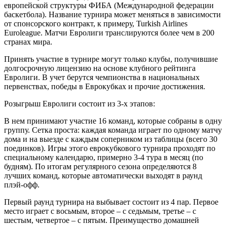
европейской структуры ФИБА (Международной федерации
баскетбола). Название турнира может меняться в зависимости
от спонсорского контракт, к примеру, Turkish Airlines
Euroleague. Матчи Евролиги транслируются более чем в 200
странах мира.
Принять участие в турнире могут только клубы, получившие
долгосрочную лицензию на основе клубного рейтинга
Евролиги. В учет берутся чемпионства в национальных
первенствах, победы в Еврокубках и прочие достижения.
Розыгрыш Евролиги состоит из 3-х этапов:
В нем принимают участие 16 команд, которые собраны в одну
группу. Сетка проста: каждая команда играет по одному матчу
дома и на выезде с каждым соперником из таблицы (всего 30
поединков). Игры этого еврокубкового турнира проходят по
специальному календарю, примерно 3-4 тура в месяц (по
будням). По итогам регулярного сезона определяются 8
лучших команд, которые автоматически выходят в раунд
плэй-офф.
Первый раунд турнира на выбывает состоит из 4 пар. Первое
место играет с восьмым, второе – с седьмым, третье – с
шестым, четвертое – с пятым. Преимущество домашней