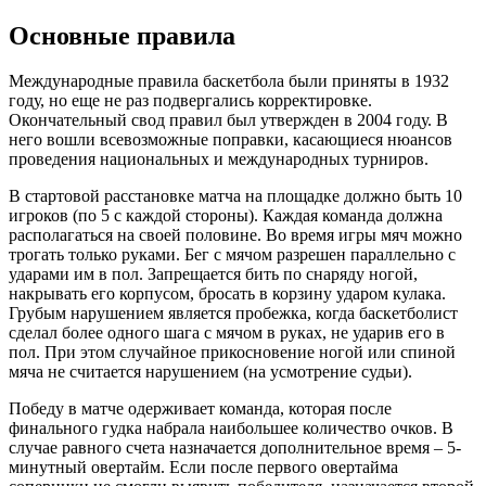
Основные правила
Международные правила баскетбола были приняты в 1932
году, но еще не раз подвергались корректировке.
Окончательный свод правил был утвержден в 2004 году. В
него вошли всевозможные поправки, касающиеся нюансов
проведения национальных и международных турниров.
В стартовой расстановке матча на площадке должно быть 10
игроков (по 5 с каждой стороны). Каждая команда должна
располагаться на своей половине. Во время игры мяч можно
трогать только руками. Бег с мячом разрешен параллельно с
ударами им в пол. Запрещается бить по снаряду ногой,
накрывать его корпусом, бросать в корзину ударом кулака.
Грубым нарушением является пробежка, когда баскетболист
сделал более одного шага с мячом в руках, не ударив его в
пол. При этом случайное прикосновение ногой или спиной
мяча не считается нарушением (на усмотрение судьи).
Победу в матче одерживает команда, которая после
финального гудка набрала наибольшее количество очков. В
случае равного счета назначается дополнительное время – 5-
минутный овертайм. Если после первого овертайма